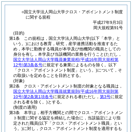
○国立大学法人岡山大学クロス・アポイントメント制度
に関する規程
平成27年9月3日
岡大規程第91号
(目的)
第1条
この規程は，国立大学法人岡山大学
(以下「本学」と
いう。)
における教育，研究，産学連携活動を推進するた
め，本学に勤務する職員が本学及び他機関の職員としての
身分を有し，本学及び当該機関の業務を行うこと
(ただし，
国立大学法人岡山大学職員兼業規程
(平成16年岡大規程第
12号)
第3条各号
に規定する兼業によるものを除く。以下
「クロス・アポイントメント制度」という。)
について，そ
の取扱いを定めることを目的とする。
(対象)
第2条
クロス・アポイントメント制度の対象となる職員は，
国立大学法人岡山大学職員就業規則
(平成16年岡大規則第
10号)
第2条第1項各号
に規定される者
(ただし，
第3号
に規定
される者を除く。)
とする。
(制度の適用)
第3条
本学は，相手方機関との間でクロス・アポイントメン
ト制度に関する協定を締結した場合に，当該協定により指
定された職員
(以下「クロス・アポイントメント職員」とい
う。)
に対し，クロス・アポイントメント制度を適用するも