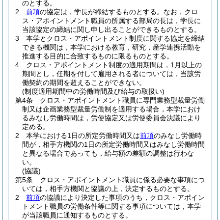
のとする。
2
前項
の協定は，学長が締結するものとする。
なお，クロ
ス・アポイントメント職員の所属する部局の長は，学長に
当該協定の締結に関し申し出ることができるものとする。
3
本学とクロス・アポイントメント制度に関する協定を締結
できる機関は，本学における教育，研究，産学連携活動を
推進する目的に合致するものに限るものとする。
4
クロス・アポイントメント制度の適用期間は，1月以上の
期間とし，任期を付して雇用される者については，当該労
働契約の期間を超えることができない。
(制度適用期間中の労働時間及び給与の取扱い)
第4条
クロス・アポイントメント職員に専門業務型裁量労働
制又は企画業務型裁量労働制を適用する場合，本学におけ
るみなし労働時間は，労使協定又は労使委員会決議により
定める。
2
本学における1日の所定労働時間又は
前項
のみなし労働時
間が，相手方機関の1日の所定労働時間又はみなし労働時間
と異なる場合であっても，給与額の差額の調整は行わな
い。
(協議)
第5条
クロス・アポイントメント職員に係る必要な事項につ
いては，相手方機関と協議の上，決定するものとする。
2
前項
の協議により決定した事項のうち，クロス・アポイン
トメント職員の労働条件等に関する事項については，本学
が当該職員に通知するものとする。