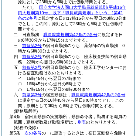
原則として23時から5時までは仮眠時間とする。
ただし，
国立大学法人岡山大学職員就業規則
(平成16年
岡大規則第10号。以下「職員就業規則」という。)
第42
条の2各号
に規定する日の17時15分から翌日の8時30分ま
でとし，この間，原則として23時から5時までは仮眠時
間とする。
二
日直勤務
職員就業規則第42条の2各号
に規定する日
の8時30分から17時15分までとする。
三
前条第2号
の宿日直勤務のうち，薬剤師の宿直勤務 0
時から6時30分までとする。
四
前条第2号
の宿日直勤務のうち，臨床検査技師の宿直勤
務 22時から翌日の5時30分までとする。
五
前条第2号
の宿日直勤務のうち，臨床工学センターにお
ける宿直勤務は次のとおりとする。
イ
15時45分から翌日の7時まで
ロ
16時45分から翌日の8時まで
ハ
17時15分から翌日の8時30分まで
六
前条第3号
の宿直勤務は，
職員就業規則第42条の2各号
に規定する日の16時45分から翌日の8時までとし，この
間，原則として0時から6時までは仮眠時間とする。
(勤務場所等)
第4条
宿日直勤務の実施場所，勤務命令者，勤務する職員の
範囲，勤務者数及び勤務場所は，
別表
のとおりとする。
(勤務の免除)
第5条
次の各号
の一に該当するときは，宿日直勤務を免除す