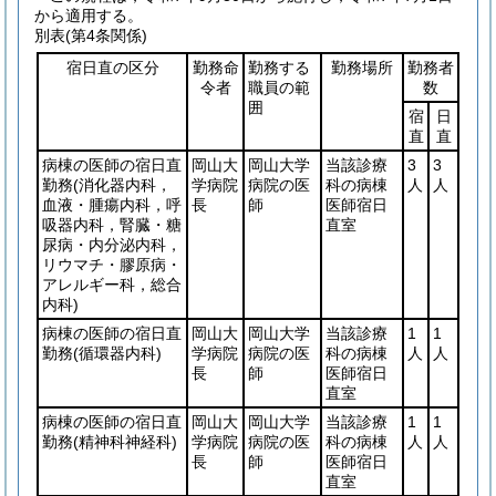
から適用する。
別表
(第4条関係)
宿日直の区分
勤務命
勤務する
勤務場所
勤務者
令者
職員の範
数
囲
宿
日
直
直
病棟の医師の宿日直
岡山大
岡山大学
当該診療
3
3
勤務
(消化器内科，
学病院
病院の医
科の病棟
人
人
血液・腫瘍内科，呼
長
師
医師宿日
吸器内科，腎臓・糖
直室
尿病・内分泌内科，
リウマチ・膠原病・
アレルギー科，総合
内科)
病棟の医師の宿日直
岡山大
岡山大学
当該診療
1
1
勤務
(循環器内科)
学病院
病院の医
科の病棟
人
人
長
師
医師宿日
直室
病棟の医師の宿日直
岡山大
岡山大学
当該診療
1
1
勤務
(精神科神経科)
学病院
病院の医
科の病棟
人
人
長
師
医師宿日
直室