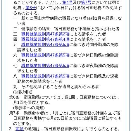
ることができる。
ただし，
第4号
及び
第7号
においては宿直
勤務，
第6号
においては休日における宿日直勤務のみ免除す
るものとする。
一
新たに岡山大学病院の職員となり着任後1月を経過しな
い者
二
健康診断の結果，宿日直勤務が不適当と指示された者
三
職員就業規則第47条第2項
による請求をした者
四
職員就業規則第47条第4項
による請求をした者
五
職員就業規則第47条第5項
に基づき時間外勤務の免除
請求をした者
六
職員就業規則第47条第5項
に基づき休日勤務の免除請
求をした者
七
職員就業規則第47条第5項
に基づき深夜勤務の免除請
求をした者
八
職員就業規則第47条第5項
に基づき休日勤務及び深夜
勤務の免除請求をした者
九
その他免除することが適当と認められる者
(回数制限)
第6条
宿直勤務については，週1回，日直勤務については，
月1回を限度とする。
(勤務者への周知)
第7条
勤務命令者は，1月ごとに宿日直勤務の計画を立て宿
日直勤務を実施する月の5日前までに当該職員に通知するも
のとする。
2
前項
の通知は，宿日直勤務割振表により行うものとする。