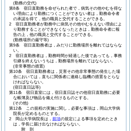
(勤務の交代)
第8条
宿日直勤務を命ぜられた者で，病気その他やむを得な
い理由により勤務につくことができない者は，勤務命令者
の承認を得て，他の職員と交代することができる。
2
宿日直勤務者が勤務中に病気その他やむをえない理由によ
り勤務することができなくなったときは，勤務命令者に報
告の上，他の職員と交代することができる。
(勤務場所の厳守等)
第9条
宿日直勤務者は，みだりに勤務場所を離れてはならな
い。
2
宿日直勤務者は，勤務時間が経過した後であっても，事務
引継を終えないうちは，勤務場所を離れてはならない。
(非常事態の措置)
第10条
宿日直勤務者は，災害その他非常事態の発生した場
合においては，直ちに関係者に連絡し臨機の措置をとらな
ければならない。
(宿日直日誌等)
第11条
宿日直室には，宿日直日誌その他宿日直勤務に必要
な帳簿及び物品を備え付けるものとする。
(その他)
第12条
この規程の実施に関し，必要な事項は，岡山大学病
院長が定めるものとする。
2
岡山大学病院長は，
前項
の規定による事項を定めたとき
は，学長に届け出なければならない。
附
則