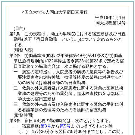
○国立大学法人岡山大学宿日直規程
平成16年4月1日
岡大規程第14号
(目的)
第1条
この規程は，岡山大学病院における宿直勤務及び日直
勤務
(以下「宿日直勤務」という。)
について定めるものと
する。
(職務内容)
第2条
労働基準法
(昭和22年法律第49号)
第41条及び労働基
準法施行規則
(昭和22年厚生省令第23号)
第23条で定める宿
日直勤務での職務内容は，次に掲げる勤務とする。
一
病室の定時巡回，入院患者の病状の急変等の報告及び
要注意患者の定時検脈・検温等軽度の業務に対処するた
めの医師又は歯科医師の宿日直勤務
二
救急の外来患者及び入院患者に関する緊急の医療技術
業務の処理等のための薬剤師，臨床検査技師又は臨床工
学技士の宿日直勤務
三
救急の外来患者及び入院患者に関する緊急の手術に係
る看護業務の処理等のための看護師の宿直勤務
(勤務時間)
第3条
宿日直勤務の勤務時間は，次のとおりとする。
一
宿直勤務
(
第3号
から
第5号
までに掲げるものを除
く。)
17時30分から翌日の8時30分までとし，この間，