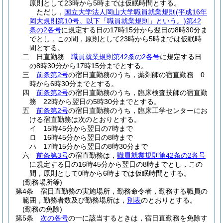
原則として23時から5時までは仮眠時間とする。
ただし，
国立大学法人岡山大学職員就業規則
(平成16年
岡大規則第10号。以下「職員就業規則」という。)
第42
条の2各号
に規定する日の17時15分から翌日の8時30分ま
でとし，この間，原則として23時から5時までは仮眠時
間とする。
二
日直勤務
職員就業規則第42条の2各号
に規定する日
の8時30分から17時15分までとする。
三
前条第2号
の宿日直勤務のうち，薬剤師の宿直勤務 0
時から6時30分までとする。
四
前条第2号
の宿日直勤務のうち，臨床検査技師の宿直勤
務 22時から翌日の5時30分までとする。
五
前条第2号
の宿日直勤務のうち，臨床工学センターにお
ける宿直勤務は次のとおりとする。
イ
15時45分から翌日の7時まで
ロ
16時45分から翌日の8時まで
ハ
17時15分から翌日の8時30分まで
六
前条第3号
の宿直勤務は，
職員就業規則第42条の2各号
に規定する日の16時45分から翌日の8時までとし，この
間，原則として0時から6時までは仮眠時間とする。
(勤務場所等)
第4条
宿日直勤務の実施場所，勤務命令者，勤務する職員の
範囲，勤務者数及び勤務場所は，
別表
のとおりとする。
(勤務の免除)
第5条
次の各号
の一に該当するときは，宿日直勤務を免除す