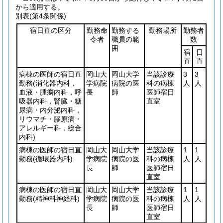
から適用する。
別表
(第4条関係)
宿日直の区分
勤務命
勤務する
勤務場所
勤務者
令者
職員の範
数
囲
宿
日
直
直
病棟の医師の宿日直
岡山大
岡山大学
当該診療
3
3
勤務
(消化器内科，
学病院
病院の医
科の病棟
人
人
血液・腫瘍内科，呼
長
師
医師宿日
吸器内科，腎臓・糖
直室
尿病・内分泌内科，
リウマチ・膠原病・
アレルギー科，総合
内科)
病棟の医師の宿日直
岡山大
岡山大学
当該診療
1
1
勤務
(循環器内科)
学病院
病院の医
科の病棟
人
人
長
師
医師宿日
直室
病棟の医師の宿日直
岡山大
岡山大学
当該診療
1
1
勤務
(精神科神経科)
学病院
病院の医
科の病棟
人
人
長
師
医師宿日
直室