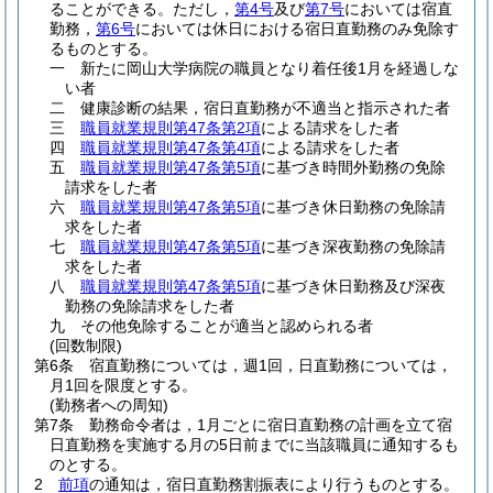
ることができる。
ただし，
第4号
及び
第7号
においては宿直
勤務，
第6号
においては休日における宿日直勤務のみ免除す
るものとする。
一
新たに岡山大学病院の職員となり着任後1月を経過しな
い者
二
健康診断の結果，宿日直勤務が不適当と指示された者
三
職員就業規則第47条第2項
による請求をした者
四
職員就業規則第47条第4項
による請求をした者
五
職員就業規則第47条第5項
に基づき時間外勤務の免除
請求をした者
六
職員就業規則第47条第5項
に基づき休日勤務の免除請
求をした者
七
職員就業規則第47条第5項
に基づき深夜勤務の免除請
求をした者
八
職員就業規則第47条第5項
に基づき休日勤務及び深夜
勤務の免除請求をした者
九
その他免除することが適当と認められる者
(回数制限)
第6条
宿直勤務については，週1回，日直勤務については，
月1回を限度とする。
(勤務者への周知)
第7条
勤務命令者は，1月ごとに宿日直勤務の計画を立て宿
日直勤務を実施する月の5日前までに当該職員に通知するも
のとする。
2
前項
の通知は，宿日直勤務割振表により行うものとする。