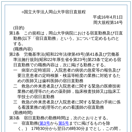
○国立大学法人岡山大学宿日直規程
平成16年4月1日
岡大規程第14号
(目的)
第1条
この規程は，岡山大学病院における宿直勤務及び日直
勤務
(以下「宿日直勤務」という。)
について定めるものと
する。
(職務内容)
第2条
労働基準法
(昭和22年法律第49号)
第41条及び労働基
準法施行規則
(昭和22年厚生省令第23号)
第23条で定める宿
日直勤務での職務内容は，次に掲げる勤務とする。
一
病室の定時巡回，入院患者の病状の急変等の報告及び
要注意患者の定時検脈・検温等軽度の業務に対処するた
めの医師又は歯科医師の宿日直勤務
二
救急の外来患者及び入院患者に関する緊急の医療技術
業務の処理等のための薬剤師，臨床検査技師又は臨床工
学技士の宿日直勤務
三
救急の外来患者及び入院患者に関する緊急の手術に係
る看護業務の処理等のための看護師の宿直勤務
(勤務時間)
第3条
宿日直勤務の勤務時間は，次のとおりとする。
一
宿直勤務
(
第3号
から
第5号
までに掲げるものを除
く。)
17時30分から翌日の8時30分までとし，この間，