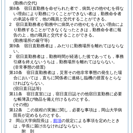
(勤務の交代)
第8条
宿日直勤務を命ぜられた者で，病気その他やむを得な
い理由により勤務につくことができない者は，勤務命令者
の承認を得て，他の職員と交代することができる。
2
宿日直勤務者が勤務中に病気その他やむをえない理由によ
り勤務することができなくなったときは，勤務命令者に報
告の上，他の職員と交代することができる。
(勤務場所の厳守等)
第9条
宿日直勤務者は，みだりに勤務場所を離れてはならな
い。
2
宿日直勤務者は，勤務時間が経過した後であっても，事務
引継を終えないうちは，勤務場所を離れてはならない。
(非常事態の措置)
第10条
宿日直勤務者は，災害その他非常事態の発生した場
合においては，直ちに関係者に連絡し臨機の措置をとらな
ければならない。
(宿日直日誌等)
第11条
宿日直室には，宿日直日誌その他宿日直勤務に必要
な帳簿及び物品を備え付けるものとする。
(その他)
第12条
この規程の実施に関し，必要な事項は，岡山大学病
院長が定めるものとする。
2
岡山大学病院長は，
前項
の規定による事項を定めたとき
は，学長に届け出なければならない。
附
則