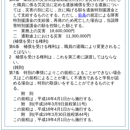
た職員に係る労災法に定める遺族補償を受ける遺族につい
ては，災害の別に応じ，次に掲げる額を遺族特別援護金と
して支給するものとする。
ただし，
前条
の規定による障害
特別援護金の支給後，再発のため死亡した場合は，当該障
害特別援護金の額を控除した額とする。
一
業務上の災害 18,600,000円
二
通勤途上における災害 11,300,000円
(補償を受ける権利)
第6条
補償を受ける権利は，職員の退職により変更されるこ
とはない。
2
補償を受ける権利は，これを第三者に譲渡してはならな
い。
(雑則)
第7条
特別の事情によりこの規程によることができない場合
又はこの規程によることが著しく不適当であると学長が認
める場合は，特別の取扱いをすることができるものとす
る。
附
則
この規程は，平成16年4月1日から施行する。
附
則
(平成18年3月9日
規程第11号)
この規程は，平成18年4月1日から施行する。
附
則
(平成19年3月30日
規程第44号)
この規程は，平成19年4月1日から施行する。