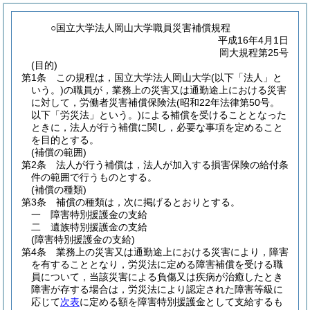
○国立大学法人岡山大学職員災害補償規程
平成16年4月1日
岡大規程第25号
(目的)
第1条
この規程は，国立大学法人岡山大学
(以下「法人」と
いう。)
の職員が，業務上の災害又は通勤途上における災害
に対して，労働者災害補償保険法
(昭和22年法律第50号。
以下「労災法」という。)
による補償を受けることとなった
ときに，法人が行う補償に関し，必要な事項を定めること
を目的とする。
(補償の範囲)
第2条
法人が行う補償は，法人が加入する損害保険の給付条
件の範囲で行うものとする。
(補償の種類)
第3条
補償の種類は，次に掲げるとおりとする。
一
障害特別援護金の支給
二
遺族特別援護金の支給
(障害特別援護金の支給)
第4条
業務上の災害又は通勤途上における災害により，障害
を有することとなり，労災法に定める障害補償を受ける職
員について，当該災害による負傷又は疾病が治癒したとき
障害が存する場合は，労災法により認定された障害等級に
応じて
次表
に定める額を障害特別援護金として支給するも