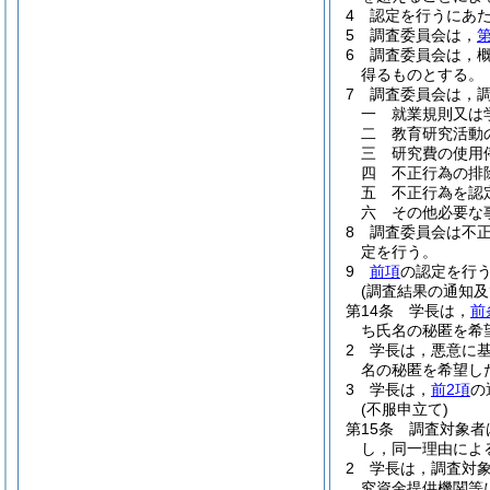
4
認定を行うにあ
5
調査委員会は，
第
6
調査委員会は，概
得るものとする。
7
調査委員会は，
一
就業規則又は
二
教育研究活動
三
研究費の使用
四
不正行為の排
五
不正行為を認
六
その他必要な
8
調査委員会は不
定を行う。
9
前項
の認定を行
(調査結果の通知及
第14条
学長は，
前
ち氏名の秘匿を希
2
学長は，悪意に
名の秘匿を希望し
3
学長は，
前2項
の
(不服申立て)
第15条
調査対象者
し，同一理由によ
2
学長は，調査対
究資金提供機関等