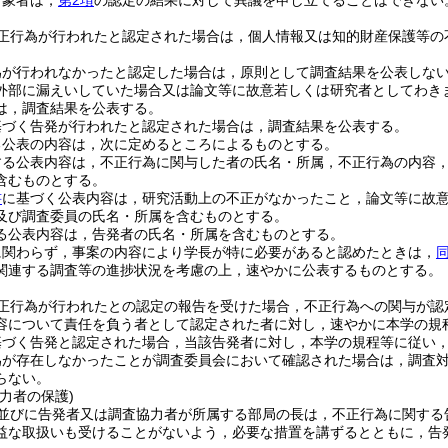
対象者は，
第2項
の認定の結果に対して異議を申し立てることはできない
正行為が行われたと認定された場合は，個人情報又は知的財産保護等の
為が行われなかったと認定した場合は，原則として調査結果を公表しな
外部に漏えいしていた場合又は論文等に故意若しくは研究者としてわき
は，調査結果を公表する。
基づく告発が行われたと認定された場合は，調査結果を公表する。
る公表の内容は，次に定めるところによるものとする。
する公表内容は，不正行為に関与した者の氏名・所属，不正行為の内容
含むものとする。
書
に基づく公表内容は，研究活動上の不正がなかったこと，論文等に故
及び調査委員の氏名・所属を含むものとする。
る公表内容は，告発者の氏名・所属を含むものとする。
に関わらず，事案の内容により学長が特に必要があると認めたときは，
関連する調査等の進捗状況を考慮の上，速やかに公表するものとする。
正行為が行われたとの認定の報告を受けた場合，不正行為への関与が認
容について責任を負う者として認定された者に対し，速やかに本学の規
基づく告発と認定された場合，当該告発者に対し，本学の規程等に従い
為が存在しなかったことが調査委員会において確認された場合は，調査
らない。
力者の保護)
並びに告発者又は調査協力者が所属する部局の長は，不正行為に関する
益な取扱いも受けることがないよう，必要な措置を講ずるとともに，告