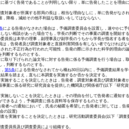
意に基づく告発であることが判明しない限り，単に告発したことを理由
調査対象者が所属する部局の長は，相当な理由なしに，単に告発がなさ
雇，降格，減給その他不利益な取扱いをしてはならない。
条
による告発がなされた場合は，予備調査委員会を設置し，速やかに予
示しない相談があった場合でも，学長の判断でその事案の調査を開始す
の委員長は本学の理事，副理事及び副学長のうちから学長が指名する者
員は，告発者及び調査対象者と直接利害関係を有しない者でなければな
発された不正行為が行われた可能性，告発の際に示された科学的理由の
を判断するものとする。
前に取り下げられた論文等に対する告発に係る予備調査を行う場合は，
し，判断するものとする。
は，
第5条
による告発がなされてから概ね30日以内に，予備調査結果を
査結果を踏まえ，直ちに本調査を実施するか否かを決定する。
を実施することを決定したときは，告発者，調査対象者及び調査対象者
該事案に係る研究に研究資金を提供した機関及び関係省庁
(以下「研究
を実施しないことを決定したときは，その理由を付して告発者に通知す
ができるよう，予備調査に係る資料等を保存するものとする。
告発者への通知において，氏名の秘匿を希望した告発者に対しては，告
会の設置)
調査を実施することを決定したときは，研究活動調査委員会
(以下「調査
調査委員長及び調査委員により組織する。