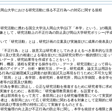
人岡山大学における研究活動に係る不正行為への対応に関する規程
，研究活動に携わる国立大学法人岡山大学
(以下「本学」という。)
の職員
象として，研究活動上の不正行為の防止及び岡山大学研究ポリシー
(平
おいて「研究活動」とは，研究計画の立案及び実施並びに成果の発表及
て「不正行為」とは，故意又は研究者としてわきまえるべき基本的な注
誤り及び意見の相違による場合並びに当該研究分野の一般的慣行に従っ
ないデータ，研究結果等を作成することをいう。)
資料，機器，過程を変更する操作を行い，データ，研究活動によって得ら
究者のアイディア，分析・解析方法，データ，研究成果，論文又は用語を
る行為の証拠隠滅又は調査の妨害
(追試又は再現を行うために不可欠な
て「部局」とは，各学部，各研究科，各研究所，岡山大学病院，各全学
者等の設置及び責務)
正行為を事前に防止し，公正な研究活動を推進するために研究者等に求
実施するために，各部局に「研究倫理教育責任者」を設置する。
任者は部局長をもって充て，各部局における研究倫理教育について実質
任者は，各部局において広く研究活動に関わる者を対象として定期的に
目的及び専攻分野の特性に応じて実施するものとする。
，研究倫理の向上及び不正行為の防止等に関し，本学を統括する権限と