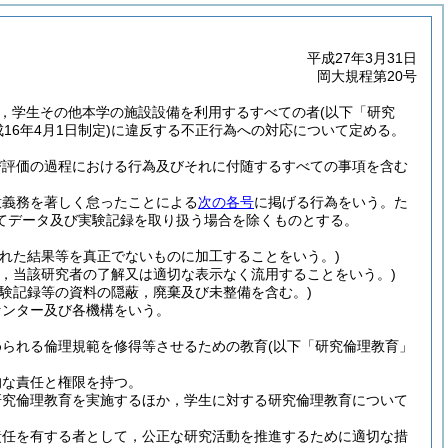
平成27年3月31日
岡大規程第20号
，学生その他本学の施設設備を利用するすべての者
(以下「研究
成16年4月1日制定)
に違反する不正行為への対応について定める。
び評価の過程における行為及びそれに付随するすべての事項を含む
意義務を著しく怠ったことによる
次の各号
に掲げる行為をいう。
た
てデータ及び実験記録を取り扱う場合を除くものとする。
れた結果等を真正でないものに加工することをいう。)
，当該研究者の了解又は適切な表示なく流用することをいう。)
実験記録等の資料の隠蔽，廃棄及び未整備を含む。)
センター及び各機構をいう。
められる倫理規範を修得等させるための教育
(以下「研究倫理教育」
的な責任と権限を持つ。
研究倫理教育を実施するほか，学生に対する研究倫理教育について
責任を有する者として，公正な研究活動を推進するために適切な措