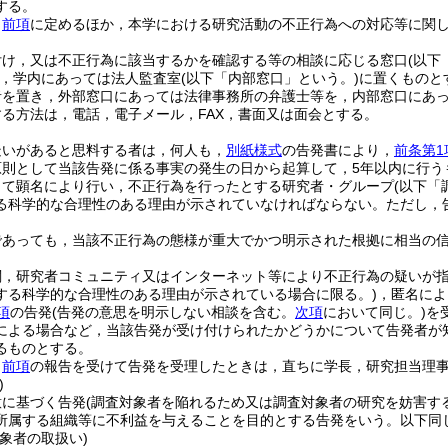
する。
，
前項
に定めるほか，本学における研究活動の不正行為への対応等に関
付け，又は不正行為に該当するかを確認する等の相談に応じる窓口
(以下
，学内にあっては法人監査室
(以下「内部窓口」という。)
に置くものと
者を置き，外部窓口にあっては法律事務所の弁護士等を，内部窓口にあ
る方法は，電話，電子メール，FAX，書面又は面会とする。
疑いがあると思料する者は，何人も，
別紙様式
の告発書により，
前条第1
原則として当該告発に係る事実の発生の日から起算して，5年以内に行う
して顕名により行い，不正行為を行ったとする研究者・グループ
(以下「
る科学的な合理性のある理由が示されていなければならない。
ただし，
であっても，当該不正行為の態様が重大でかつ明示された根拠に相当の
関，研究者コミュニティ又はインターネット等により不正行為の疑いが
する科学的な合理性のある理由が示されている場合に限る。)
，匿名によ
項
の告発
(告発の意思を明示しない相談を含む。
次項
において同じ。)
を
による場合など，当該告発が受け付けられたかどうかについて告発者が
るものとする。
，
前項
の報告を受けて告発を受理したときは，直ちに学長，研究担当理
)
意に基づく告発
(調査対象者を陥れるため又は調査対象者の研究を妨害す
所属する組織等に不利益を与えることを目的とする告発をいう。以下同じ
象者の取扱い)