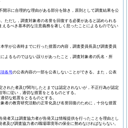
。
不開示に合理的な理由がある部分を除き，原則として調査結果を公
い。
ただし，調査対象者の名誉を回復する必要があると認められる
まえるべき基本的な注意義務を著しく怠ったことによるものでない
，本学が公表時までに行った措置の内容，調査委員長及び調査委員
意によるものではない誤りがあったこと，調査対象者の氏名・所
同項各号
の公表内容の一部を公表しないことができる。
また，公表
定された者及び関与したとまでは認定されないが，不正行為が認定
程等に従い，適切な措置をとるものとする。
，適切な処置をとるものとする。
対象者の教育研究活動の正常化及び名誉回復のために，十分な措置
告発者又は調査協力者が告発又は情報提供を行ったことを理由とし
発者及び調査協力者の職場環境等の保全に努めなければならない。