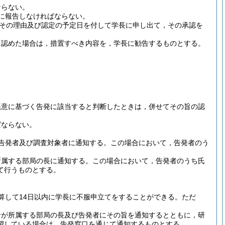
ならない。
に報告しなければならない。
，その理由及び認定の予定日を付して学長に申し出て，その承認を
と認めた場合は，措置すべき内容を，学長に勧告するものとする。
悪意に基づく告発に該当すると判断したときは，併せてその旨の認
ばならない。
告発者及び調査対象者に通知する。
この場合において，告発者のう
所属する部局の長に通知する。
この場合において，告発者のうち氏
て行うものとする。
算して14日以内に学長に不服申立てをすることができる。
ただ
者が所属する部局の長及び告発者にその旨を通知するとともに，研
望している場合は，告発窓口を通じて通知するものとする。