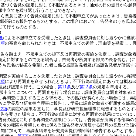
に基づく告発の認定に対して不服があるときは，通知の日の翌日から起算
服申立てを繰り返し行うことはできない。
から悪意に基づく告発の認定に対して不服申立てがあったときは，告発
機関等にも報告するものとする。
この場合において，告発者のうち氏名
じて行うものとする。
)
条
による不服申立てを受理したときは，調査委員会に対し速やかに当該
前項
の審査を命じられたときは，不服申立ての趣旨，理由等を勘案し，
報告を踏まえ，不服申立ての却下又は再調査の実施を決定し，調査対象
認定に対するものである場合は，告発者が所属する部局の長を含む。)
に
うち氏名の秘匿を希望した者に係る当該告発者及び当該告発者が所属す
調査を実施することを決定したときは，調査委員会に対し速やかに再調
前項
により再調査を命ぜられたときは，不正行為の認定にあっては概ね5
理及び認定を行う。
この場合，
第11条
及び
第13条
の規定を準用する。
服申立てについて，再調査を行う場合には，調査委員会は調査対象者に
，再調査に協力することを求める。
その協力が得られない場合には，再
ちに学長及び研究担当理事に報告し，学長は調査対象者が所属する部局
2項
の認定の結果を直ちに，学長及び研究担当理事に報告するものとす
報告を受けた場合は，不正行為の認定に対する再調査の結果については
告発の認定に対する再調査の結果については，告発者が所属する部局の
氏名の秘匿を希望した者に係る当該告発者が所属する部局の長及び当該
通知に加えて，再調査結果を研究資金提供機関等に報告するものとする