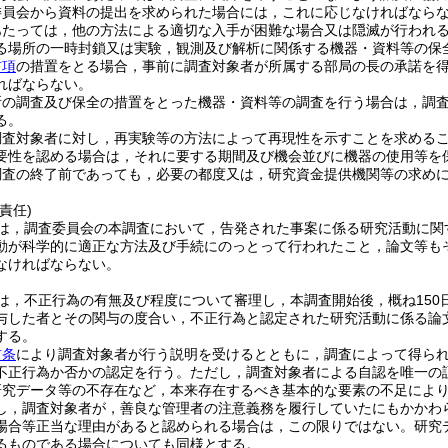
委員会から資料の提出を求められた場合には，これに応じなければなら
あたっては，他の方法による適切な入手が困難な場合又は隠滅が行われ
る場所の一時封鎖又は実験，観測及び解析に関係する機器・資料等の保
前項
の措置をとる場合，事前に調査対象者が所属する部局の長の承諾を
ればならない。
所の調査及び保全の措置をとった機器・資料等の調査を行う場合は，調査
る。
調査対象者に対し，再実験等の方法によって再現性を示すことを求める
要性を認める場合は，それに要する期間及び機会並びに機器の使用等を
調査の終了前であっても，必要の都度又は，研究資金提供機関等の求め
責任)
は，調査委員会の本調査において，告発された事案に係る研究活動に関
動が科学的に適正な方法及び手続にのっとって行われたこと，論文等も
なければならない。
は，不正行為の有無及び程度について審理し，本調査開始後，概ね150
与した者とその関与の度合い，不正行為と認定された研究活動に係る論
する。
前条
により調査対象者が行う説明を受けるとともに，調査によって得ら
不正行為か否かの認定を行う。
ただし，調査対象者による自認を唯一の
研究データ等の不存在など，本来存在するべき基本的な要素の不足によ
し，調査対象者が，善良な管理者の注意義務を履行していたにもかかわ
場合等正当な理由があると認められる場合は，この限りではない。
研究
るものである場合についても同様とする。