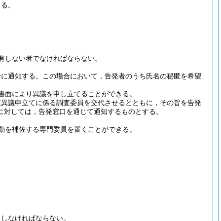
てる。
有しない者でなければならない。
者に通知する。
この場合において，告発者のうち氏名の秘匿を希望
書面により異議を申し立てることができる。
該異議申立てに係る調査委員を交代させるとともに，その旨を告発
に対しては，告発窓口を通じて通知するものとする。
動を補佐する専門委員を置くことができる。
力しなければならない。