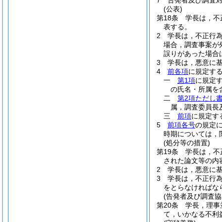
7
告発者及び調査
(公表)
第18条
学長は，不
表する。
2
学長は，不正行
場合，調査事案が
誤りがあった場合
3
学長は，悪意に
4
前各項
に規定す
一
第1項
に規定
の氏名・所属を
二
第2項ただし
属，調査委員長
三
前項
に規定す
5
前項各号
の規定
時期については，
(処分等の措置)
第19条
学長は，不
された論文等の内
2
学長は，悪意に
3
学長は，不正行
をとらなければな
(告発者及び調査協
第20条
学長，理事
て，いかなる不利