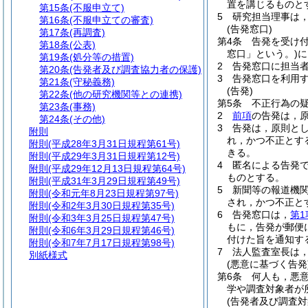
置を講じるものと
第15条
(不服申立て)
5
研究担当理事は
第16条
(不服申立ての審査)
(告発窓口)
第17条
(再調査)
第4条
告発を受け
第18条
(公表)
窓口」という。)
に
第19条
(処分等の措置)
2
告発窓口に担当
第20条
(告発者及び調査協力者の保護)
3
告発窓口を利用す
第21条
(守秘義務)
(告発)
第22条
(他の研究機関等との連携)
第5条
不正行為の
第23条
(事務)
2
前項
の告発は，
第24条
(その他)
3
告発は，原則と
附則
れ，かつ不正とす
附則
(平成28年3月31日規程第61号)
きる。
附則
(平成29年3月31日規程第12号)
4
匿名による告発
附則
(平成29年12月13日規程第64号)
ものとする。
附則
(平成31年3月29日規程第49号)
5
新聞等の報道機
附則
(令和元年8月23日規程第97号)
され，かつ不正と
附則
(令和2年3月30日規程第35号)
6
告発窓口は，
第1
附則
(令和3年3月25日規程第47号)
もに，告発が郵便
附則
(令和6年3月29日規程第46号)
付けた旨を通知す
附則
(令和7年7月17日規程第98号)
7
法人監査室長は
別紙様式
(悪意に基づく告発
第6条
何人も，悪
学や調査対象者が
(告発者及び調査対