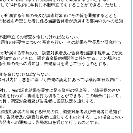
して14日以内に学長に不服申立てをすることができる。
ただし，
者が所属する部局の長及び調査対象者にその旨を通知するととも
の秘匿を希望した者に係る当該告発者が所属する部局の長への通知
不服申立ての審査を命じなければならない。
再調査の必要性について審査を行い，その結果を学長及び研究担当
者が所属する部局の長，調査対象者及び告発者
(当該不服申立てが悪
通知するとともに，研究資金提供機関等に報告する。
この場合に
る部局の長への通知は，告発窓口を通じて行うものとする。
査を命じなければならない。
0日以内に，悪意に基づく告発の認定にあっては概ね30日以内に，
対し，先の調査結果を覆すに足る資料の提出等，当該事案の速や
調査を行わず，審理を打ち切ることができる。
この場合において，
の長，調査対象者及び告発者に当該決定を通知する。
る。
，調査対象者の所属する部局の長，調査対象者及び告発者に通知す
長，告発者及び調査対象者に通知するものとする。
この場合におい
告発者への通知は，告発窓口を通じて行うものとする。
。