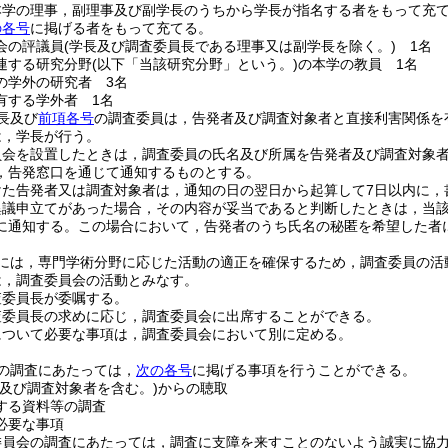
本学の理事，副理事及び副学長のうちから学長が指名する者をもって充
の各号
に掲げる者をもって充てる。
会の評議員
(学長及び調査委員長である理事又は副学長を除く。)
1名
連する研究分野
(以下「当該研究分野」という。)
の本学の教員 1名
の学外の研究者 3名
有する学外者 1名
長及び
前項各号
の調査委員は，告発者及び調査対象者と直接利害関係を
は，学長が行う。
員会を設置したときは，調査委員の氏名及び所属を告発者及び調査対象
，告発窓口を通じて通知するものとする。
けた告発者又は調査対象者は，通知の日の翌日から起算して7日以内に，
異議申立てがあった場合，その内容が妥当であると判断したときは，当
に通知する。
この場合において，告発者のうち氏名の秘匿を希望した者
には，専門学術分野に応じた活動の適正を確保するため，調査委員の活
は，調査委員会の活動とみなす。
査委員長が委嘱する。
査委員長の求めに応じ，調査委員会に出席することができる。
について必要な事項は，調査委員会において別に定める。
の調査にあたっては，
次の各号
に掲げる事項を行うことができる。
者及び調査対象者を含む。)
からの聴取
する資料等の調査
必要な事項
委員会の調査にあたっては，調査に支障を来すことのないよう誠実に協