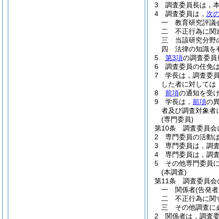
3
調査委員長は，
4
調査委員は，
次
一
教育研究評議
二
不正行為に関
三
当該研究分野
四
法律の知識を
5
第3項
の調査委員
6
調査委員の任免
7
学長は，調査委
した者に対しては
8
前項
の通知を受
9
学長は，
前項
の
者及び調査対象者
(専門委員)
第10条
調査委員会
2
専門委員の活動
3
専門委員は，調
4
専門委員は，調
5
その他専門委員
(本調査)
第11条
調査委員会
一
関係者
(告発
二
不正行為に関
三
その他調査に
2
関係者は，調査