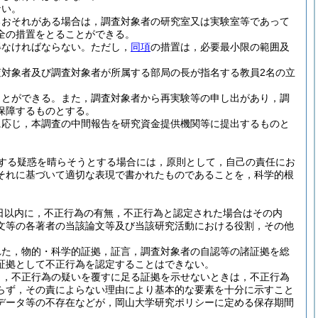
ない。
るおそれがある場合は，調査対象者の研究室又は実験室等であって
全の措置をとることができる。
得なければならない。
ただし，
同項
の措置は，必要最小限の範囲及
対象者及び調査対象者が所属する部局の長が指名する教員2名の立
ことができる。
また，調査対象者から再実験等の申し出があり，調
保障するものとする。
に応じ，本調査の中間報告を研究資金提供機関等に提出するものと
する疑惑を晴らそうとする場合には，原則として，自己の責任にお
それに基づいて適切な表現で書かれたものであることを，科学的根
日以内に，不正行為の有無，不正行為と認定された場合はその内
文等の各著者の当該論文等及び当該研究活動における役割，その他
れた，物的・科学的証拠，証言，調査対象者の自認等の諸証拠を総
証拠として不正行為を認定することはできない。
り，不正行為の疑いを覆すに足る証拠を示せないときは，不正行為
らず，その責によらない理由により基本的な要素を十分に示すこと
データ等の不存在などが，岡山大学研究ポリシーに定める保存期間