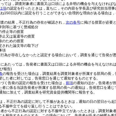
たっては，調査対象者に書面又は口頭による弁明の機会を与えなければ
1項
の認定を行ったときは，直ちに，その内容を学長及び研究担当理事
ね150日以内に認定を行うことができない合理的な理由がある場合は
調査の結果，不正行為の存在が確認され，
次の各号
に掲げる措置が必要
学則等に基づく懲戒処分
の停止等の措置
停止又は返還等の措置
除のための措置
定された論文等の取下げ
事項
正行為が存在しなかったと認定する場合において，調査を通じて告発が
うにあたっては，告発者に書面又は口頭による弁明の機会を与えなけれ
び報告)
条
の報告を受けた場合は，調査結果を調査対象者が所属する部局の長，
望した者に対しては，告発窓口を通じて通知するものとする。
基づく告発の認定の報告を受けた場合は，
前項
の通知のほか，告発者が
た者に係る当該告発者が所属する部局の長への通知は，告発窓口を通じ
通知に加えて，調査結果を研究資金提供機関等に報告する。
は，不正行為の認定に対して不服があるときは，通知の日の翌日から起
る不服申立てを繰り返し行うことはできない。
象者から不正行為の認定に対する不服申立てがあったときは，調査対象
にも報告するものとする。
この場合において，告発者が氏名の秘匿を希