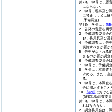
第7条
学長は，悪
はならない。
2
学長，理事及び
に禁止し，又は解
(予備調査)
第8条
学長は，
第5
2
告発の意思を明
3
予備調査委員会
お，委員長及び委
4
予備調査は，告
実施すべきか否か
5
告発がなされる
きものか否か調査
6
予備調査委員会
7
学長は，予備調
8
学長は，本調査
求める。
また，当
る。
9
学長は，本調査
合に開示すること
10
前2項
における
(研究活動調査委員
第9条
学長は，本
ればならない。
2
調査委員会は，