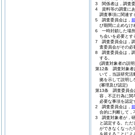
3
関係者は，調査
4
資料等の調査に
調査事項に関連す
5
調査委員会は，
び期間に止めなけ
6
一時封鎖した場
ち会いを必要とす
7
調査委員会は，
査委員会がその必
8
調査委員会は，
する。
(調査対象者の説明
第12条
調査対象者
いて，当該研究活
拠を示して説明し
(審理及び認定)
第13条
調査委員会
容，不正行為に関
必要な事項を認定
2
調査委員会は，
合的に判断して，
3
調査対象者が，
と認定する。
ただ
ができなくなった
を超えることによ