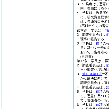
3
告発者は，悪意
同一理由による不
4
学長は，告発者
に，研究資金提供
は，告発窓口を通
(不服申立ての審査
第16条
学長は，
前
2
調査委員会は，
理事に報告する。
3
学長は，
前項
の
意に基づく告発の
おいて，告発者の
(再調査)
第17条
学長は，再
2
調査委員会は，
再び調査並びに審
3
第15条第1項
の不
かな解決に向けて
調査委員会は，直
4
調査委員会は，
第
5
学長は，
前項
の
る。
悪意に基づく
て，告発者のうち
6
学長は，
前項
の