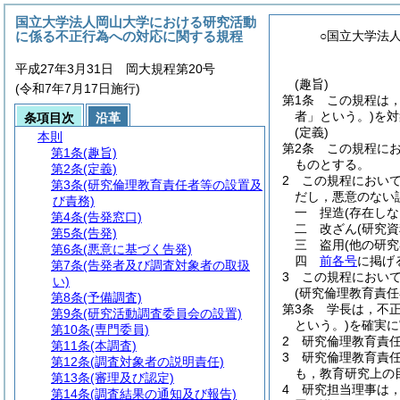
国立大学法人岡山大学における研究活動
に係る不正行為への対応に関する規程
○国立大学法
平成27年3月31日 岡大規程第20号
(趣旨)
(令和7年7月17日施行)
第1条
この規程は
者」という。)
を対
条項目次
沿革
(定義)
本則
第2条
この規程に
第1条
(趣旨)
ものとする。
第2条
(定義)
2
この規程におい
第3条
(研究倫理教育責任者等の設置及
だし，悪意のない
び責務)
一
捏造
(存在し
第4条
(告発窓口)
二
改ざん
(研究
第5条
(告発)
三
盗用
(他の研
第6条
(悪意に基づく告発)
四
前各号
に掲げ
第7条
(告発者及び調査対象者の取扱
3
この規程におい
い)
(研究倫理教育責任
第8条
(予備調査)
第3条
学長は，不
第9条
(研究活動調査委員会の設置)
という。)
を確実に
第10条
(専門委員)
2
研究倫理教育責
第11条
(本調査)
3
研究倫理教育責
第12条
(調査対象者の説明責任)
も，教育研究上の
第13条
(審理及び認定)
4
研究担当理事は
第14条
(調査結果の通知及び報告)