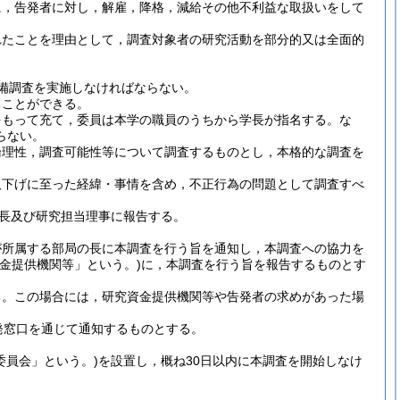
に，告発者に対し，解雇，降格，減給その他不利益な取扱いをして
れたことを理由として，調査対象者の研究活動を部分的又は全面的
備調査を実施しなければならない。
ることができる。
をもって充て，委員は本学の職員のうちから学長が指名する。
な
らない。
論理性，調査可能性等について調査するものとし，本格的な調査を
取下げに至った経緯・事情を含め，不正行為の問題として調査すべ
学長及び研究担当理事に報告する。
が所属する部局の長に本調査を行う旨を通知し，本調査への協力を
資金提供機関等」という。)
に，本調査を行う旨を報告するものとす
る。
この場合には，研究資金提供機関等や告発者の求めがあった場
発窓口を通じて通知するものとする。
委員会」という。)
を設置し，概ね30日以内に本調査を開始しなけ