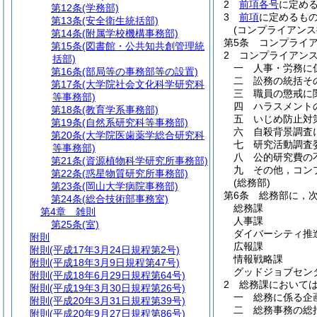
2
前項各号
に定め
第12条
(学務部)
3
前項
に定めるも
第13条
(安全衛生統括部)
(コンプライアンス
第14条
(附属学校機構事務部)
第5条
コンプライ
第15条
(図書館・公共知共創管理統
2
コンプライアン
括部)
一
人事・労務に
第16条
(部局等の事務部等の設置)
二
訟務の統括そ
第17条
(大学院社会文化科学研究科
三
職員の懲戒に
等事務部)
四
ハラスメント
第18条
(教育学系事務部)
五
いじめ防止対
第19条
(自然系研究科等事務部)
六
自殺背景調査
第20条
(大学院医歯薬学総合研究科
七
研究活動調査
等事務部)
八
公的研究費の
第21条
(資源植物科学研究所事務部)
九
その他，コン
第22条
(惑星物質研究所事務部)
(総務部)
第23条
(岡山大学病院事務部)
第6条
総務部に，次
第24条
(総合技術部事務室)
総務課
第4章
雑則
人事課
第25条
(室)
ダイバーシティ推
附則
広報課
附則
(平成17年3月24日規程第2号)
情報戦略課
附則
(平成18年3月9日規程第47号)
グッドジョブセン
附則
(平成18年6月29日規程第64号)
2
総務課において
附則
(平成19年3月30日規程第26号)
一
総務に係る企
附則
(平成20年3月31日規程第39号)
二
総務事務の総
附則
(平成20年9月27日規程第86号)