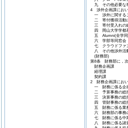
九
その他必要な
4
渉外企画課にお
一
渉外に関する
二
寄付獲得活動
三
寄付受入れの
四
岡山大学学都
五
Alumni
(全学同
六
学部等同窓会
七
クラウドファ
八
その他渉外活
(財務部)
第8条
財務部に，
財務企画課
経理課
契約課
2
財務企画課にお
一
財務に係る企
二
予算事務の総
三
決算事務の総
四
管財事務の総
五
財務に係る業
六
財務部の事務
七
財務に係る中
八
財務に係る諸