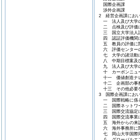
国際企画課
渉外企画課
2
経営企画課にお
一
法人及び大学
二
点検及び評価
三
国立大学法人
四
認証評価機関
五
教員の評価に
六
評価センター
七
大学の諸活動
八
中期目標案及
九
法人及び大学
十
カーボンニュ
十一
価値創造ナ
十二
企画部の事
十三
その他必要
3
国際企画課にお
一
国際戦略に係
二
国際ネットワ
三
国際交流協定
四
国際交流事業
五
海外からの来
六
海外事務所に
七
岡山大学国際
八
グローバルエ