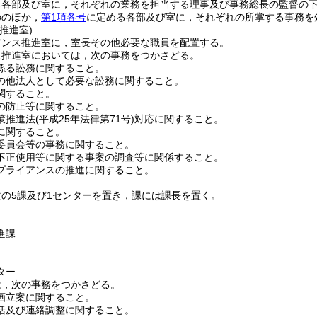
る各部及び室に，それぞれの業務を担当する理事及び事務総長の監督の
ののほか，
第1項各号
に定める各部及び室に，それぞれの所掌する事務を
推進室)
アンス推進室に，室長その他必要な職員を配置する。
ス推進室においては，次の事務をつかさどる。
係る訟務に関すること。
の他法人として必要な訟務に関すること。
関すること。
の防止等に関すること。
策推進法
(平成25年法律第71号)
対応に関すること。
に関すること。
委員会等の事務に関すること。
不正使用等に関する事案の調査等に関係すること。
プライアンスの推進に関すること。
の5課及び1センターを置き，課には課長を置く。
進課
ター
は，次の事務をつかさどる。
画立案に関すること。
括及び連絡調整に関すること。