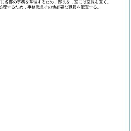
下に各部の事務を掌理するため，部長を，室には室長を置く。
処理するため，事務職員その他必要な職員を配置する。