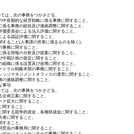
いては，次の事務をつかさどる。
の中長期的な経営戦略に係る事務に関すること。
に係る事務の総括及び連絡調整に関すること。
評価委員会による法人評価に関すること。
による認証評価に関すること。
関すること
(人事課の所掌に係るものを除く)
。
の事務に関すること。
に係る情報の分析及び提案に関すること。
び中期計画の策定に関すること。
の組織に係る設置及び改廃に関すること。
ートラル戦略本部の事務に関すること。
レッジマネジメントオフィスの運営に関すること。
務の連絡調整に関すること。
な事項
いては，次の事務をつかさどる。
る企画立案に関すること。
ーク拡大に関すること。
に関すること。
に関する競争的資金，各種助成金に関すること。
訪者に関すること。
関すること。
同窓会の事務局に関すること。
ンゲージメントセンターの事務に関すること。