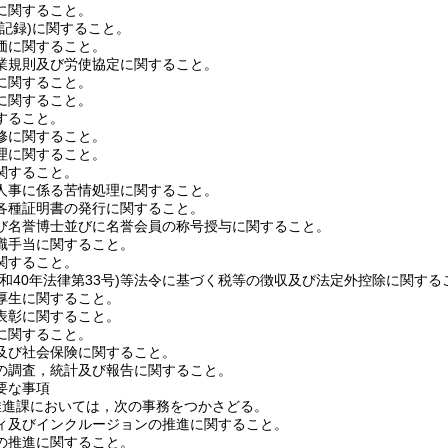
に関すること。
記録)
に関すること。
価に関すること。
業規則及び労使協定に関すること。
に関すること。
に関すること。
すること。
修に関すること。
理に関すること。
関すること。
人事に係る苦情処理に関すること。
各種証明書の発行に関すること。
び名誉博士並びに名誉会員の称号授与に関すること。
職手当に関すること。
関すること。
昭和40年法律第33号)
等法令に基づく税等の徴収及び法定外控除に関する
厚生に関すること。
表彰に関すること。
に関すること。
及び社会保険に関すること。
の調査，統計及び報告に関すること。
要な事項
推進課においては，次の事務をつかさどる。
ィ及びインクルージョンの推進に関すること。
の推進に関すること。