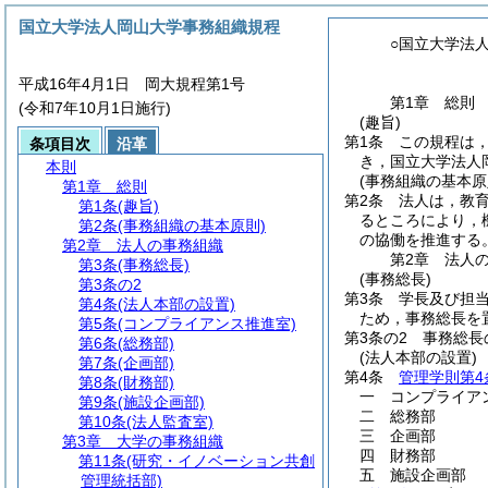
国立大学法人岡山大学事務組織規程
○国立大学法
平成16年4月1日 岡大規程第1号
第1章
総則
(令和7年10月1日施行)
(趣旨)
第1条
この規程は
条項目次
沿革
き，国立大学法人
本則
(事務組織の基本原
第1章
総則
第2条
法人は，教
第1条
(趣旨)
るところにより，
第2条
(事務組織の基本原則)
の協働を推進する
第2章
法人の事務組織
第2章
法人
第3条
(事務総長)
(事務総長)
第3条の2
第3条
学長及び担
第4条
(法人本部の設置)
ため，事務総長を
第5条
(コンプライアンス推進室)
第3条の2
事務総長
第6条
(総務部)
(法人本部の設置)
第7条
(企画部)
第4条
管理学則第4
第8条
(財務部)
一
コンプライア
第9条
(施設企画部)
二
総務部
第10条
(法人監査室)
三
企画部
第3章
大学の事務組織
四
財務部
第11条
(研究・イノベーション共創
五
施設企画部
管理統括部)