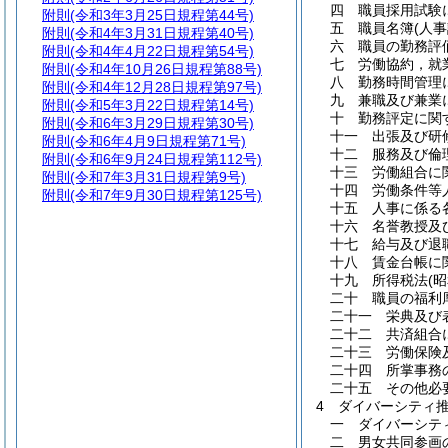
四
職員採用試験
附則
(令和3年3月25日規程第44号)
五
職員名簿
(人事
附則
(令和4年3月31日規程第40号)
六
職員の勤務評
附則
(令和4年4月22日規程第54号)
七
労働協約，就
附則
(令和4年10月26日規程第88号)
八
勤務時間管理
附則
(令和4年12月28日規程第97号)
九
兼職及び兼業
附則
(令和5年3月22日規程第14号)
十
勤務評定に関
附則
(令和6年3月29日規程第30号)
十一
出張及び研
附則
(令和6年4月9日規程第71号)
十二
服務及び倫
附則
(令和6年9月24日規程第112号)
十三
労働組合に
附則
(令和7年3月31日規程第9号)
十四
労働条件等
附則
(令和7年9月30日規程第125号)
十五
人事に係る
十六
名誉教授及
十七
給与及び退
十八
賃金台帳に
十九
所得税法
(
二十
職員の福利
二十一
栄典及び
二十二
共済組合
二十三
労働保険
二十四
所掌事務
二十五
その他必
4
ダイバーシティ
一
ダイバーシテ
二
男女共同参画