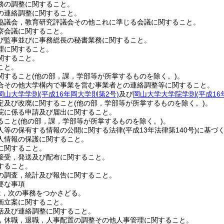
務の調整に関すること。
の連絡調整に関すること。
協議会，教育研究評議会その他これに準じる会議に関すること。
察会議に関すること。
び監事並びに事務総長の秘書業務に関すること。
理に関すること。
関すること。
こと。
関すること
(他の部，課，学部等が所掌するものを除く。)
。
合その他大学構内で事業を営む事業者との連絡調整等に関すること。
岡山大学学則
(平成16年岡大学則第2号)
及び
岡山大学大学院学則
(平成1
定及び改廃に関すること
(他の部，学部等が所掌するものを除く。)
。
院に係る申請及び届出に関すること。
ること
(他の部，課，学部等が所掌するものを除く。)
。
人等の保有する情報の公開に関する法律
(平成13年法律第140号)
に基づ
人情報の保護に関すること。
に関すること。
接受，発送及び配布に関すること。
すること。
の調査，統計及び報告に関すること。
要な事項
は，次の事務をつかさどる。
画立案に関すること。
括及び連絡調整に関すること。
，休職，退職，人事配置の調整その他人事管理に関すること。