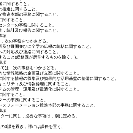
援に関すること。
の推進に関すること。
ィ推進本部の事務に関すること。
に関すること。
センターの事務に関すること。
査，統計及び報告に関すること。
事項
は，次の事務をつかさどる。
画及び展開並びに全学の広報の統括に関すること。
への対応及び連絡に関すること。
すること
(総務課が所掌するものを除く。)
。
事項
いては，次の事務をつかさどる。
的な情報戦略の企画及び立案に関すること。
に関する情報の収集及び効果的な活用基盤の整備に関すること。
キュリティ及び情報倫理に関すること。
テムの管理・運用及び最適化に関すること。
に関すること。
ターの事務に関すること。
ンスフォーメーション推進本部の事務に関すること。
事項
ンターに関し，必要な事項は，別に定める。
次の3課を置き，課には課長を置く。