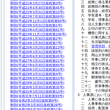
三
総務に係る業
附則
(平成21年3月27日規程第3号)
四
総務部の事務
附則
(平成21年4月30日規程第45号)
五
役員会，経営
附則
(平成22年3月31日規程第10号)
六
学長選考・監
附則
(平成22年7月30日規程第69号)
七
学長，理事及
附則
(平成22年12月13日規程第84号)
八
法人文書の管
附則
(平成23年3月31日規程第1号)
九
公印の管守に
附則
(平成23年4月28日規程第61号)
十
機密に関する
附則
(平成23年11月1日規程第106号)
十一
行事式典に
附則
(平成24年1月30日規程第2号)
十二
生活協同組
附則
(平成24年3月30日規程第7号)
十三
管理学則
，
附則
(平成25年3月29日規程第13号)
十四
諸規則の制
附則
(平成26年3月31日規程第9号)
十五
岡山大学病
附則
(平成26年6月30日規程第45号)
十六
学事に関す
附則
(平成27年3月31日規程第21号)
十七
独立行政法
附則
(平成27年6月30日規程第85号)
十八
保有する個
附則
(平成28年3月31日規程第10号)
十九
車庫の管理
附則
(平成29年3月31日規程第4号)
二十
郵便物等の
附則
(平成29年9月25日規程第53号)
二十一
慶弔に関
附則
(平成29年10月6日規程第59号)
二十二
所掌事務
附則
(平成30年3月30日規程第35号)
二十三
その他必
附則
(平成31年3月29日規程第13号)
3
人事課において
附則
(令和元年7月11日規程第93号)
一
人事に係る企
附則
(令和2年3月9日規程第9号)
二
人事事務の総
附則
(令和2年3月30日規程第28号)
三
採用，配置換
附則
(令和2年6月26日規程第51号)