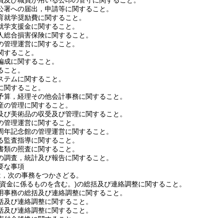
員及び職員が用いる公印の管守に関すること。
公署への届出，申請等に関すること。
育就学奨励費に関すること。
就学支援金に関すること。
人総合損害保険に関すること。
の管理運営に関すること。
関すること。
編成に関すること。
ること。
ステムに関すること。
に関すること。
予算，経理その他会計事務に関すること。
産の管理に関すること。
及び美術品の収受及び管理に関すること。
の管理運営に関すること。
周年記念館の管理運営に関すること。
る監査指導に関すること。
書類の照査に関すること。
の調査，統計及び報告に関すること。
要な事項
は，次の事務をつかさどる。
部資金に係るものを含む。)
の総括及び連絡調整に関すること。
用事務の総括及び連絡調整に関すること。
括及び連絡調整に関すること。
括及び連絡調整に関すること。