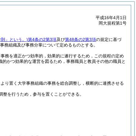
平成16年4月1日
岡大規程第1号
学則」という。)
第4条の2第3項
及び
第48条の2第3項
の規定に基づ
事務組織及び事務分掌について定めるものとする。
な事務を適正かつ効率的，効果的に遂行するため，この規程の定め
織的かつ効果的な運営を図るため，事務職員と教員その他の職員と
により置く大学事務組織の事務を総合調整し，横断的に連携させる
調整を行うため，参与を置くことができる。
。