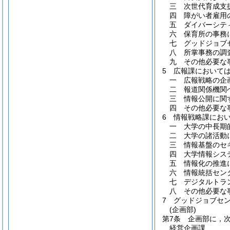
三
次世代育成支
四
障がい者雇用
五
ダイバーシテ
六
保育所の事務
七
グッドジョブ
八
所掌事務の調
九
その他必要な
5
広報課において
一
広報戦略の企
二
報道関係機関
三
情報公開に関
四
その他必要な
6
情報戦略課にお
一
大学の中長期
二
大学の諸活動
三
情報基盤のセ
四
大学情報シス
五
情報化の推進
六
情報統括セン
七
デジタルトラ
八
その他必要な
7
グッドジョブセ
(企画部)
第7条
企画部に，
経営企画課