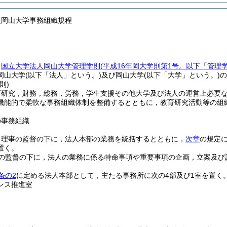
人岡山大学事務組織規程
，
国立大学法人岡山大学管理学則
(平成16年岡大学則第1号。以下「管理
岡山大学
(以下「法人」という。)
及び岡山大学
(以下「大学」という。)
の
則)
育研究，財務，総務，労務，学生支援その他大学及び法人の運営上必要
機能的で柔軟な事務組織体制を整備するとともに，教育研究活動等の組
。
の事務組織
当理事の監督の下に，法人本部の業務を統括するとともに，
次章
の規定
置く。
の監督の下に，法人の業務に係る特命事項や重要事項の企画，立案及び
条の2
に定める法人本部として，主たる事務所に次の4部及び1室を置く
ンス推進室