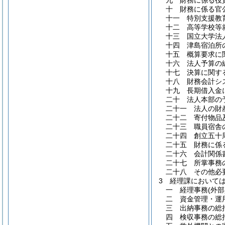
九
財務に係る役
十
財務に係る官
十一
特別支援教
十二
高等学校等
十三
国立大学法
十四
津島宿泊所
十五
概算要求に
十六
法人予算の
十七
決算に関す
十八
財務会計シ
十九
長期借入金
二十
法人本部の
二十一
法人の財
二十二
寄付物品
二十三
職員宿舎
二十四
創立五十
二十五
財務に係
二十六
会計関係
二十七
所掌事務
二十八
その他必
3
経理課において
一
経理事務
(外
二
資金管理・運
三
出納事務の総
四
検収事務の総