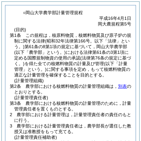
○岡山大学農学部計量管理規程
平成16年4月1日
岡大農規程第5号
(目的)
第1条
この規程は，核原料物質，核燃料物質及び原子炉の規
制に関する法律
(昭和32年法律第166号。以下「法律」とい
う。)
第61条の8第1項の規定に基づいて，岡山大学農学部
(以下「農学部」という。)
における法律第61条の3第1項に
定める国際規制物資の使用の承認
(法律第76条の規定に基づ
く。)
を得た全ての核燃料物質の計量及び管理
(以下「計量
管理」という。)
に関する事項を定め，もって核燃料物質の
適正な計量管理を確保することを目的とする。
(計量管理組織)
第2条
農学部における核燃料物質の計量管理組織は，
別表
の
とおりとする。
(計量管理責任者)
第3条
農学部における核燃料物質の計量管理のために，計量
管理責任者を置くものとする。
2
農学部における計量管理は，計量管理責任者の責任のもと
に行う。
3
農学部における計量管理責任者は，農学部長が選任した教
授又は准教授をもって充てる。
(計量管理責任補助者)