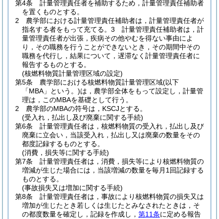
第4条
計量管理責任者を補助するため，計量管理責任補助者
を置くものとする。
2
農学部における計量管理責任補助者は，計量管理責任者が
指名する者をもって充てる。
3 計量管理責任補助者は，計
量管理責任者が出張，疾病その他やむを得ない事由によ
り，その職務を行うことができないとき，その期間中その
職務を代行し，結果について，遅滞なく計量管理責任者に
報告するものとする。
(核燃料物質計量管理区域の設定)
第5条
農学部における核燃料物質計量管理区域
(以下
「MBA」という。)
は，農学部全体をもって設定し，計量管
理は，このMBAを基礎として行う。
2
農学部のMBAの符号は，KSCJとする。
(受入れ，払出し及び廃棄に関する手続)
第6条
計量管理責任者は，核燃料物質の受入れ，払出し及び
廃棄に立会い，当該受入れ，払出し又は廃棄の数量をその
都度記録するものとする。
(消費，損失等に関する手続)
第7条
計量管理責任者は，消費，損失等により核燃料物質の
増減が生じた場合には，当該増減の数量を毎月1回記録する
ものとする。
(事故損失又は増加に関する手続)
第8条
計量管理責任者は，事故により核燃料物質の損失又は
増加が生じたとき若しくは生じたとみなされたときは，そ
の都度数量を確定し，記録を作成し，
第11条
に定める報告