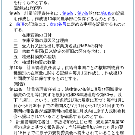
を行うものとする。
(記録及び保存)
第9条
計量管理責任者は，
第6条
，
第7条
並びに
第8条
の記録
を作成し，作成後10年間農学部に保存するものとする。
2
前項
の記録には，
次の各号
に定める事項を記録するものと
する。
一
在庫変動の日付
二
在庫変動の原因又は理由
三
受入れ又は払出し事業所名及びMBAの符号
四
供給当事国
(日米協定の新旧の区分を含む。)
五
核燃料物質の種類
六
核燃料物質の数量
第10条
計量管理責任者は，供給当事国ごとの核燃料物質の
種類別の在庫量に関する記録を毎月1回作成し，作成後10
年間農学部に保存するものとする。
(報告)
第11条
計量管理責任者は，法律第67条第1項及び国際規制
物資の使用等に関する規則
(昭和36年総理府令第50号。以
下「規則」という。)
第7条第21項の規定に基づく毎年1月1
日から6月30日までの期間及び7月1日から12月31日までの
期間の報告書が当該期間の経過後1月以内に原子力規制委員
会へ提出されていることを確認するものとする。
2
計量管理責任者は，事故増加が生じた際，規則第7条第30
項の規定に基づく報告書が，当該事故増加が生じた月の翌
月15日までに原子力規制委員会へ提出されていることを確