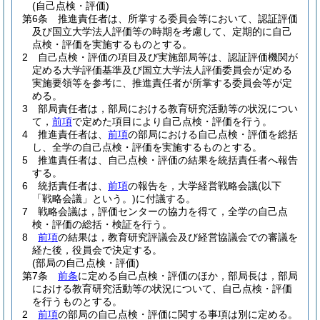
(自己点検・評価)
第6条
推進責任者は、所掌する委員会等において、認証評価
及び国立大学法人評価等の時期を考慮して、定期的に自己
点検・評価を実施するものとする。
2
自己点検・評価の項目及び実施部局等は、認証評価機関が
定める大学評価基準及び国立大学法人評価委員会が定める
実施要領等を参考に、推進責任者が所掌する委員会等が定
める。
3
部局責任者は，部局における教育研究活動等の状況につい
て，
前項
で定めた項目により自己点検・評価を行う。
4
推進責任者は、
前項
の部局における自己点検・評価を総括
し、全学の自己点検・評価を実施するものとする。
5
推進責任者は、自己点検・評価の結果を統括責任者へ報告
する。
6
統括責任者は、
前項
の報告を，大学経営戦略会議
(以下
「戦略会議」という。)
に付議する。
7
戦略会議は，評価センターの協力を得て，全学の自己点
検・評価の総括・検証を行う。
8
前項
の結果は，教育研究評議会及び経営協議会での審議を
経た後，役員会で決定する。
(部局の自己点検・評価)
第7条
前条
に定める自己点検・評価のほか，部局長は，部局
における教育研究活動等の状況について、自己点検・評価
を行うものとする。
2
前項
の部局の自己点検・評価に関する事項は別に定める。