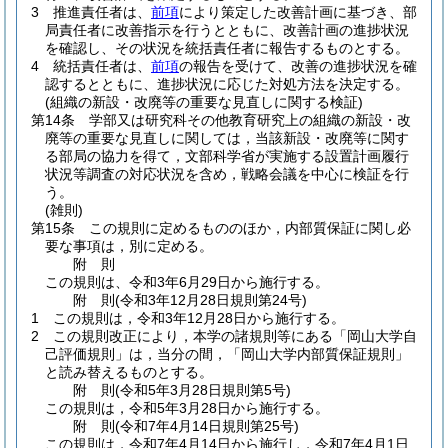
3
推進責任者は、
前項
により策定した改善計画に基づき、部
局責任者に改善指示を行うとともに、改善計画の進捗状況
を確認し、その状況を統括責任者に報告するものとする。
4
統括責任者は、
前項
の報告を受けて、改善の進捗状況を確
認するとともに、進捗状況に応じた対処方法を決定する。
(組織の新設・改廃等の重要な見直しに関する検証)
第14条
学部又は研究科その他教育研究上の組織の新設・改
廃等の重要な見直しに関しては，当該新設・改廃等に関す
る部局の協力を得て，文部科学省が実施する設置計画履行
状況等調査の対応状況を含め，戦略会議を中心に検証を行
う。
(雑則)
第15条
この規則に定めるもののほか，内部質保証に関し必
要な事項は，別に定める。
附
則
この規則は、令和3年6月29日から施行する。
附
則
(令和3年12月28日
規則第24号)
1
この規則は，令和3年12月28日から施行する。
2
この規則改正により，本学の諸規則等にある「岡山大学自
己評価規則」は，当分の間，「岡山大学内部質保証規則」
と読み替えるものとする。
附
則
(令和5年3月28日
規則第5号)
この規則は，令和5年3月28日から施行する。
附
則
(令和7年4月14日
規則第25号)
この規則は，令和7年4月14日から施行し，令和7年4月1日