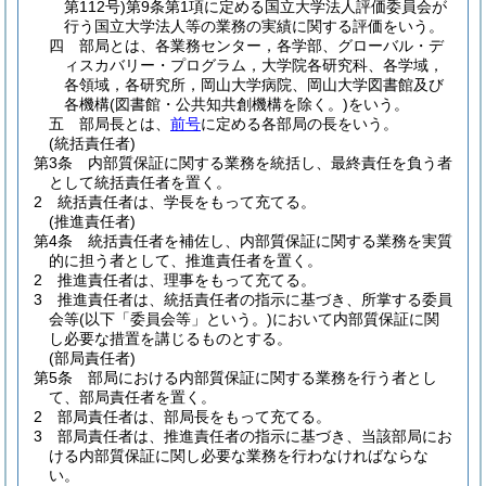
第112号)
第9条第1項に定める国立大学法人評価委員会が
行う国立大学法人等の業務の実績に関する評価をいう。
四
部局とは、各業務センター，各学部、グローバル・デ
ィスカバリー・プログラム，大学院各研究科、各学域，
各領域，各研究所，岡山大学病院、岡山大学図書館及び
各機構
(図書館・公共知共創機構を除く。)
をいう。
五
部局長とは、
前号
に定める各部局の長をいう。
(統括責任者)
第3条
内部質保証に関する業務を統括し、最終責任を負う者
として統括責任者を置く。
2
統括責任者は、学長をもって充てる。
(推進責任者)
第4条
統括責任者を補佐し、内部質保証に関する業務を実質
的に担う者として、推進責任者を置く。
2
推進責任者は、理事をもって充てる。
3
推進責任者は、統括責任者の指示に基づき、所掌する委員
会等
(以下「委員会等」という。)
において内部質保証に関
し必要な措置を講じるものとする。
(部局責任者)
第5条
部局における内部質保証に関する業務を行う者とし
て、部局責任者を置く。
2
部局責任者は、部局長をもって充てる。
3
部局責任者は、推進責任者の指示に基づき、当該部局にお
ける内部質保証に関し必要な業務を行わなければならな
い。