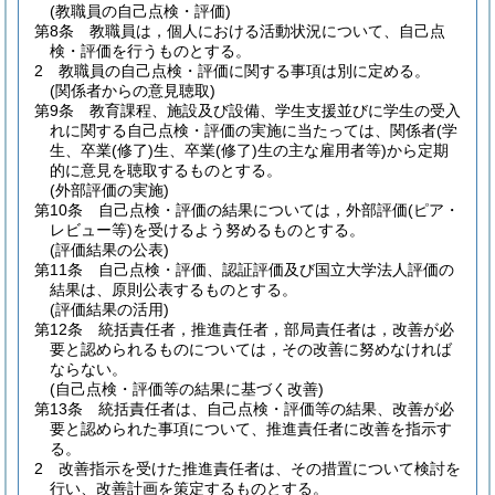
(教職員の自己点検・評価)
第8条
教職員は，個人における活動状況について、自己点
検・評価を行うものとする。
2
教職員の自己点検・評価に関する事項は別に定める。
(関係者からの意見聴取)
第9条
教育課程、施設及び設備、学生支援並びに学生の受入
れに関する自己点検・評価の実施に当たっては、関係者
(学
生、卒業
(修了)
生、卒業
(修了)
生の主な雇用者等)
から定期
的に意見を聴取するものとする。
(外部評価の実施)
第10条
自己点検・評価の結果については，外部評価
(ピア・
レビュー等)
を受けるよう努めるものとする。
(評価結果の公表)
第11条
自己点検・評価、認証評価及び国立大学法人評価の
結果は、原則公表するものとする。
(評価結果の活用)
第12条
統括責任者，推進責任者，部局責任者は，改善が必
要と認められるものについては，その改善に努めなければ
ならない。
(自己点検・評価等の結果に基づく改善)
第13条
統括責任者は、自己点検・評価等の結果、改善が必
要と認められた事項について、推進責任者に改善を指示す
る。
2
改善指示を受けた推進責任者は、その措置について検討を
行い、改善計画を策定するものとする。