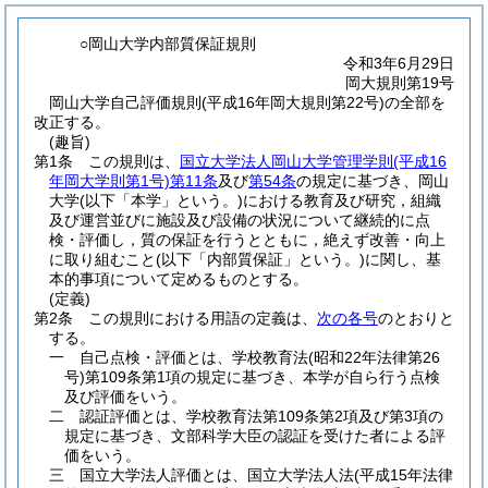
○岡山大学内部質保証規則
令和3年6月29日
岡大規則第19号
岡山大学自己評価規則(平成16年岡大規則第22号)の全部を
改正する。
(趣旨)
第1条
この規則は、
国立大学法人岡山大学管理学則
(平成16
年岡大学則第1号)
第11条
及び
第54条
の規定に基づき、岡山
大学
(以下「本学」という。)
における教育及び研究，組織
及び運営並びに施設及び設備の状況について継続的に点
検・評価し，質の保証を行うとともに，絶えず改善・向上
に取り組むこと
(以下「内部質保証」という。)
に関し、基
本的事項について定めるものとする。
(定義)
第2条
この規則における用語の定義は、
次の各号
のとおりと
する。
一
自己点検・評価とは、学校教育法
(昭和22年法律第26
号)
第109条第1項の規定に基づき、本学が自ら行う点検
及び評価をいう。
二
認証評価とは、学校教育法第109条第2項及び第3項の
規定に基づき、文部科学大臣の認証を受けた者による評
価をいう。
三
国立大学法人評価とは、国立大学法人法
(平成15年法律