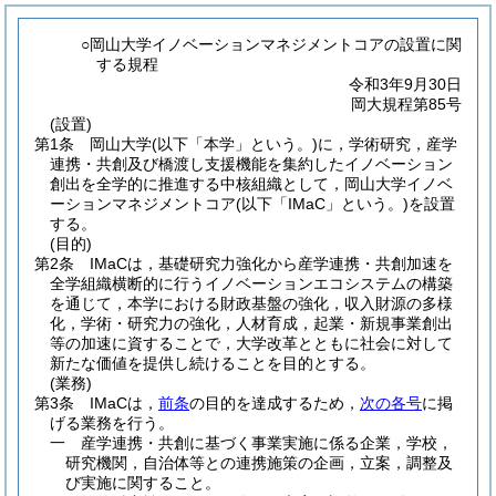
○岡山大学イノベーションマネジメントコアの設置に関
する規程
令和3年9月30日
岡大規程第85号
(設置)
第1条
岡山大学
(以下「本学」という。)
に，学術研究，産学
連携・共創及び橋渡し支援機能を集約したイノベーション
創出を全学的に推進する中核組織として，岡山大学イノベ
ーションマネジメントコア
(以下「IMaC」という。)
を設置
する。
(目的)
第2条
IMaCは，基礎研究力強化から産学連携・共創加速を
全学組織横断的に行うイノベーションエコシステムの構築
を通じて，本学における財政基盤の強化，収入財源の多様
化，学術・研究力の強化，人材育成，起業・新規事業創出
等の加速に資することで，大学改革とともに社会に対して
新たな価値を提供し続けることを目的とする。
(業務)
第3条
IMaCは，
前条
の目的を達成するため，
次の各号
に掲
げる業務を行う。
一
産学連携・共創に基づく事業実施に係る企業，学校，
研究機関，自治体等との連携施策の企画，立案，調整及
び実施に関すること。