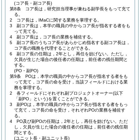
(コア長・副コア長)
第8条
コア長は，研究担当理事が兼ねる副学長をもって充て
る。
2
コア長は，IMaCに関する業務を掌理する。
3
副コア長は，本学の職員の中からコア長が指名する者をも
って充てる。
4
副コア長は，コア長の業務を補佐する。
5
副コア長のうちコア長があらかじめ指名する副コア長は，
コア長の職務を代理することができる。
6
副コア長の任期は，2年とし，再任を妨げない。
ただし，
欠員が生じた場合の後任者の任期は，前任者の残任期間と
する。
(PO・副PO)
第9条
POは，本学の職員の中からコア長が指名する者をも
って充て，コア長の命を受け，当該フィールドにおける業
務を掌理する。
2
各フィールドにそれぞれ副プロジェクトオーナー
(以下
「副PO」という)
を置くことができる。
3
副POは，本学の職員の中からコア長が指名する者をもっ
て充て，コア長の命を受け，それぞれPOの業務を補佐す
る。
4
PO及び副POの任期は，2年とし，再任を妨げない。
ただ
し，欠員が生じた場合の後任者の任期は，前任者の残任期
間とする。
(ユニット長・副ユニット長)