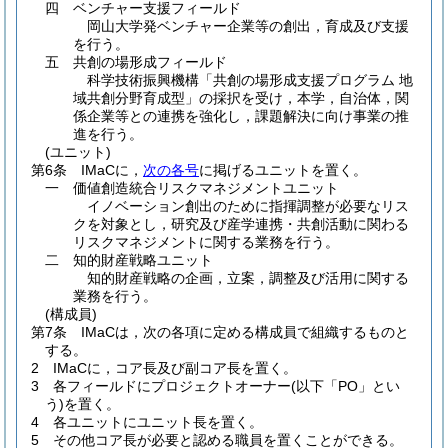
四
ベンチャー支援フィールド
岡山大学発ベンチャー企業等の創出，育成及び支援
を行う。
五
共創の場形成フィールド
科学技術振興機構「共創の場形成支援プログラム 地
域共創分野育成型」の採択を受け，本学，自治体，関
係企業等との連携を強化し，課題解決に向け事業の推
進を行う。
(ユニット)
第6条
IMaCに，
次の各号
に掲げるユニットを置く。
一
価値創造統合リスクマネジメントユニット
イノベーション創出のために指揮調整が必要なリス
クを対象とし，研究及び産学連携・共創活動に関わる
リスクマネジメントに関する業務を行う。
二
知的財産戦略ユニット
知的財産戦略の企画，立案，調整及び活用に関する
業務を行う。
(構成員)
第7条
IMaCは，次の各項に定める構成員で組織するものと
する。
2
IMaCに，コア長及び副コア長を置く。
3
各フィールドにプロジェクトオーナー
(以下「PO」とい
う)
を置く。
4
各ユニットにユニット長を置く。
5
その他コア長が必要と認める職員を置くことができる。