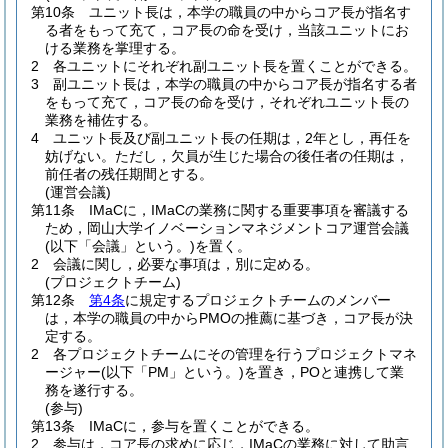
第10条
ユニット長は，本学の職員の中からコア長が指名す
る者をもって充て，コア長の命を受け，当該ユニットにお
ける業務を掌理する。
2
各ユニットにそれぞれ副ユニット長を置くことができる。
3
副ユニット長は，本学の職員の中からコア長が指名する者
をもって充て，コア長の命を受け，それぞれユニット長の
業務を補佐する。
4
ユニット長及び副ユニット長の任期は，2年とし，再任を
妨げない。
ただし，欠員が生じた場合の後任者の任期は，
前任者の残任期間とする。
(運営会議)
第11条
IMaCに，IMaCの業務に関する重要事項を審議する
ため，岡山大学イノベーションマネジメントコア運営会議
(以下「会議」という。)
を置く。
2
会議に関し，必要な事項は，別に定める。
(プロジェクトチーム)
第12条
第4条
に規定するプロジェクトチームのメンバー
は，本学の職員の中からPMOの推薦に基づき，コア長が決
定する。
2
各プロジェクトチームにその管理を行うプロジェクトマネ
ージャー
(以下「PM」という。)
を置き，POと連携して業
務を遂行する。
(参与)
第13条
IMaCに，参与を置くことができる。
2
参与は，コア長の求めに応じ，IMaCの業務に対して助言