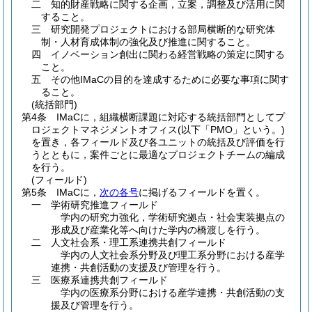
二
知的財産戦略に関する企画，立案，調整及び活用に関
すること。
三
研究開発プロジェクトにおける部局横断的な研究体
制・人材育成体制の強化及び推進に関すること。
四
イノベーション創出に関わる経営戦略の策定に関する
こと。
五
その他IMaCの目的を達成するために必要な事項に関す
ること。
(統括部門)
第4条
IMaCに，組織横断課題に対応する統括部門としてプ
ロジェクトマネジメントオフィス
(以下「PMO」という。)
を置き，各フィールド及び各ユニットの統括及び評価を行
うとともに，案件ごとに最適なプロジェクトチームの編成
を行う。
(フィールド)
第5条
IMaCに，
次の各号
に掲げるフィールドを置く。
一
学術研究推進フィールド
学内の研究力強化，学術研究拠点・社会実装拠点の
形成及び産業化等へ向けた学内の橋渡しを行う。
二
人文社会系・理工系連携共創フィールド
学内の人文社会系分野及び理工系分野における産学
連携・共創活動の支援及び管理を行う。
三
医療系連携共創フィールド
学内の医療系分野における産学連携・共創活動の支
援及び管理を行う。