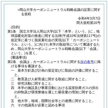
○岡山大学カーボンニュートラル戦略会議の設置に関す
る規程
令和4年3月7日
岡大規程第16号
(目的)
第1条
国立大学法人岡山大学
(以下「本学」という。)
に，地
球温暖化対策の推進に関する法律
(平成10年法律第117号)
の
規定等に基づく脱炭素社会の実現
(以下「カーボンニュート
ラル」という。)
に向けた本学の取組等について審議するた
め，岡山大学カーボンニュートラル戦略会議
(以下「会議」
という。)
を置く。
(審議事項)
第2条
会議は，カーボンニュートラルに関する
次の各号
に掲
げる事項を審議する。
一
基本方針及び計画の策定並びに取組の評価に関するこ
と。
二
教育及び人材育成に関する取組に関すること。
三
研究活動に関すること。
四
本学の施設及び事業活動における温室効果ガスの排出
の抑制及び環境整備を通じた吸収量の増加に関するこ
と。
五
他大学，地域，国際社会等との連携に関すること。
六
その他議長が必要と認める事項