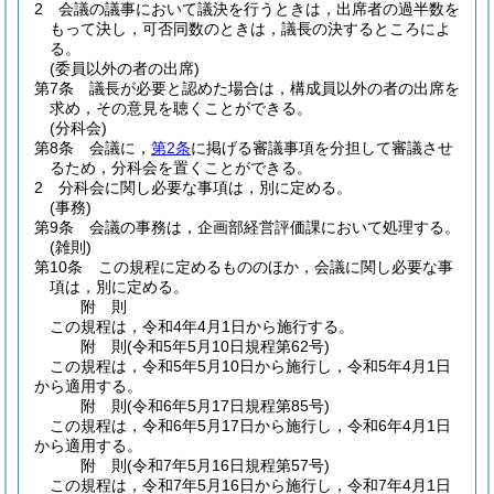
2
会議の議事において議決を行うときは，出席者の過半数を
もって決し，可否同数のときは，議長の決するところによ
る。
(委員以外の者の出席)
第7条
議長が必要と認めた場合は，構成員以外の者の出席を
求め，その意見を聴くことができる。
(分科会)
第8条
会議に，
第2条
に掲げる審議事項を分担して審議させ
るため，分科会を置くことができる。
2
分科会に関し必要な事項は，別に定める。
(事務)
第9条
会議の事務は，企画部経営評価課において処理する。
(雑則)
第10条
この規程に定めるもののほか，会議に関し必要な事
項は，別に定める。
附
則
この規程は，令和4年4月1日から施行する。
附
則
(令和5年5月10日
規程第62号)
この規程は，令和5年5月10日から施行し，令和5年4月1日
から適用する。
附
則
(令和6年5月17日
規程第85号)
この規程は，令和6年5月17日から施行し，令和6年4月1日
から適用する。
附
則
(令和7年5月16日
規程第57号)
この規程は，令和7年5月16日から施行し，令和7年4月1日