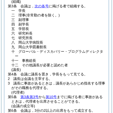
(組織)
第3条
会議は，
次の各号
に掲げる者で組織する。
一
学長
二
理事
(非常勤の者を除く。)
三
副理事
四
副学長
五
学部長
六
研究科長
七
研究所長
八
岡山大学病院長
九
岡山大学図書館長
十
グローバル・ディスカバリー・プログラムディレクタ
ー
十一
事務総長
十二
その他議長が必要と認めた者
(議長)
第4条
会議に議長を置き，学長をもって充てる。
2
議長は会議を主宰する。
3
議長に事故があるときは，議長があらかじめ指名する理事
がその職務を代理する。
(代理者)
第5条
第3条第3号
から
第10号
までに掲げる者に事故がある
ときは，代理者を出席させることができる。
(会議の成立等)
第6条
会議は，3分の2以上の出席をもって成立する。