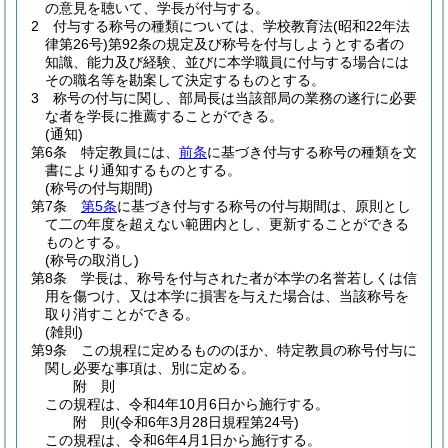
の意見を聴いて、学長が付与する。
2
付与する称号の種類については、学校教育法
(昭和22年法
律第26号)
第92条の規定及び称号を付与しようとする者の
知識、能力及び経験、並びに本学職員に付与する場合には
その職名等を勘案して決定するものとする。
3
称号の付与に関し、部局長は当該部局の業務の遂行に必要
な者を学長に推薦することができる。
(通知)
第6条
特定教員には、
前条
に基づき付与する称号の種類を文
書により通知するものとする。
(称号の付与期間)
第7条
第5条
に基づき付与する称号の付与期間は、原則とし
て二の年度を超えない範囲内とし、更新することができる
ものとする。
(称号の取消し)
第8条
学長は、称号を付与された者が本学の名誉若しくは信
用を傷つけ、又は本学に損害を与えた場合は、当該称号を
取り消すことができる。
(雑則)
第9条
この規程に定めるもののほか、特定教員の称号付与に
関し必要な事項は、別に定める。
附
則
この規程は、令和4年10月6日から施行する。
附
則
(令和6年3月28日
規程第24号)
この規程は、令和6年4月1日から施行する。