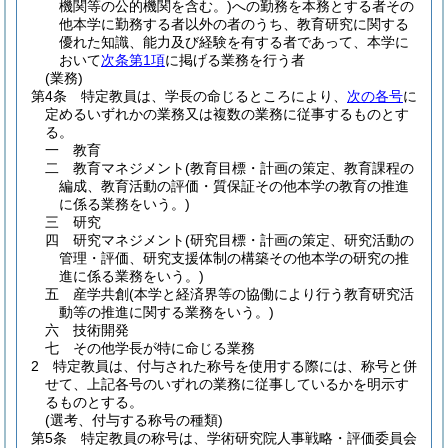
機関等の公的機関を含む。)
への勤務を本務とする者その
他本学に勤務する者以外の者のうち、教育研究に関する
優れた知識、能力及び経験を有する者であって、本学に
おいて
次条第1項
に掲げる業務を行う者
(業務)
第4条
特定教員は、学長の命じるところにより、
次の各号
に
定めるいずれかの業務又は複数の業務に従事するものとす
る。
一
教育
二
教育マネジメント
(教育目標・計画の策定、教育課程の
編成、教育活動の評価・質保証その他本学の教育の推進
に係る業務をいう。)
三
研究
四
研究マネジメント
(研究目標・計画の策定、研究活動の
管理・評価、研究支援体制の構築その他本学の研究の推
進に係る業務をいう。)
五
産学共創
(本学と経済界等の協働により行う教育研究活
動等の推進に関する業務をいう。)
六
技術開発
七
その他学長が特に命じる業務
2
特定教員は、付与された称号を使用する際には、称号と併
せて、上記各号のいずれの業務に従事しているかを明示す
るものとする。
(選考、付与する称号の種類)
第5条
特定教員の称号は、学術研究院人事戦略・評価委員会