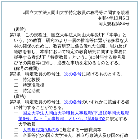
○国立大学法人岡山大学特定教員の称号等に関する規程
令和4年10月6日
岡大規程第84号
(趣旨)
第1条
この規程は、国立大学法人岡山大学
(以下「本学」と
いう。)
の教育 研究のより一層の推進等に繋がる多様な人
材の確保のために、教育研究に係る優れた知識、能力及び
経験を有し、本学において特定の教育研究に関する業務に
従事する者
(以下「特定教員」という。)
に付与する称号及
びその業務等に関し、必要な事項を定めるものとする。
(称号の種類)
第2条
特定教員の称号は、
次の各号
に掲げるものとする。
一
特定教授
二
特定准教授
三
特定助教
(資格)
第3条
特定教員の称号は、
次の各号
のいずれかに該当する者
に付与することができる。
一
国立大学法人岡山大学職員人事規程
(平成16年岡大規程
第6号。以下「人事規程」という。)
第9条の2
に規定する
大学教員
二
人事規程第9条の3
に規定する一般職員等
三
企業等
(他の国立大学法人、独立行政法人及び国の行政