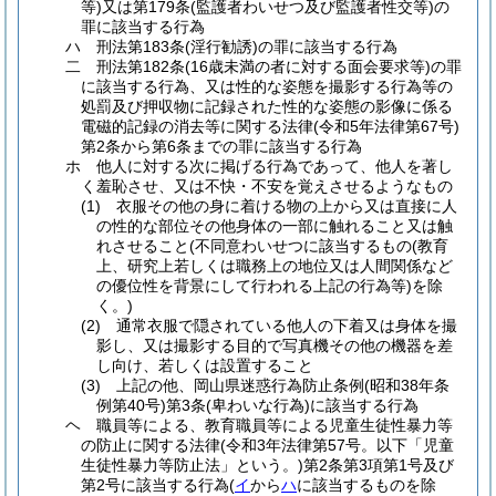
等)
又は第179条
(監護者わいせつ及び監護者性交等)
の
罪に該当する行為
ハ
刑法第183条
(淫行勧誘)
の罪に該当する行為
二
刑法第182条
(16歳未満の者に対する面会要求等)
の罪
に該当する行為、又は性的な姿態を撮影する行為等の
処罰及び押収物に記録された性的な姿態の影像に係る
電磁的記録の消去等に関する法律
(令和5年法律第67号)
第2条から第6条までの罪に該当する行為
ホ
他人に対する次に掲げる行為であって、他人を著し
く羞恥させ、又は不快・不安を覚えさせるようなもの
(1)
衣服その他の身に着ける物の上から又は直接に人
の性的な部位その他身体の一部に触れること又は触
れさせること
(不同意わいせつに該当するもの
(教育
上、研究上若しくは職務上の地位又は人間関係など
の優位性を背景にして行われる上記の行為等)
を除
く。)
(2)
通常衣服で隠されている他人の下着又は身体を撮
影し、又は撮影する目的で写真機その他の機器を差
し向け、若しくは設置すること
(3)
上記の他、岡山県迷惑行為防止条例
(昭和38年条
例第40号)
第3条
(卑わいな行為)
に該当する行為
ヘ
職員等による、教育職員等による児童生徒性暴力等
の防止に関する法律
(令和3年法律第57号。以下「児童
生徒性暴力等防止法」という。)
第2条第3項第1号及び
第2号に該当する行為
(
イ
から
ハ
に該当するものを除