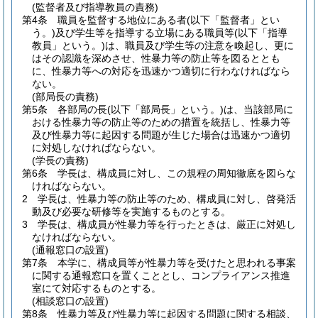
(監督者及び指導教員の責務)
第4条
職員を監督する地位にある者
(以下「監督者」とい
う。)
及び学生等を指導する立場にある職員等
(以下「指導
教員」という。)
は、職員及び学生等の注意を喚起し、更に
はその認識を深めさせ、性暴力等の防止等を図るととも
に、性暴力等への対応を迅速かつ適切に行わなければなら
ない。
(部局長の責務)
第5条
各部局の長
(以下「部局長」という。)
は、当該部局に
おける性暴力等の防止等のための措置を統括し、性暴力等
及び性暴力等に起因する問題が生じた場合は迅速かつ適切
に対処しなければならない。
(学長の責務)
第6条
学長は、構成員に対し、この規程の周知徹底を図らな
ければならない。
2
学長は、性暴力等の防止等のため、構成員に対し、啓発活
動及び必要な研修等を実施するものとする。
3
学長は、構成員が性暴力等を行ったときは、厳正に対処し
なければならない。
(通報窓口の設置)
第7条
本学に、構成員等が性暴力等を受けたと思われる事案
に関する通報窓口を置くこととし、コンプライアンス推進
室にて対応するものとする。
(相談窓口の設置)
第8条
性暴力等及び性暴力等に起因する問題に関する相談、