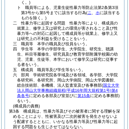
く。)
ト
職員等による、児童生徒性暴力等防止法第2条第3項
第3号から第5号までに該当する行為
(
ニ
、
ホ
に該当する
ものを除く。)
二
性暴力等に起因する問題 性暴力等により、構成員の
就業上、修学上又は研究上の環境が害されること及び性
暴力等への対応に起因して構成員等が就業上、修学上又
は研究上の不利益を受けることをいう。
三
職員等 本学の職員及び役員をいう。
四
学生等 本学の学部学生、大学院生、研究生、聴講
生、科目等履修生、研究員及び教育学部附属学校園の幼
児、児童、生徒等、本学において修学又は研究に従事す
る者をいう。
五
構成員 職員等及び学生等をいう。
六
部局 学術研究院各学域及び各領域、各学部、大学院
各研究科、各研究所、岡山大学病院、岡山大学図書館、
総合技術部、各機構、法人監査室及び各事務部
(
国立大学
法人岡山大学事務組織規程
(平成16年岡大規程第1号)
第4
条各号
に定める各部及び室並びに
第15条
に定める事務部)
をいう。
(構成員の責務)
第3条
構成員は、性暴力等及びその被害者に関する理解を深
めることにより、性被害及び二次的被害を発生させないよ
う配慮するとともに、いかなる性暴力等及び性暴力等に起
因する問題をも生じさせてはならない。