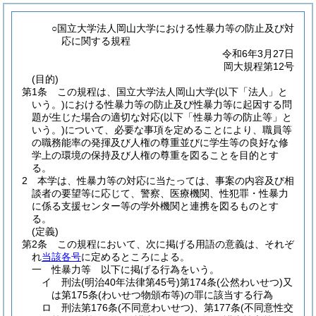
○国立大学法人岡山大学における性暴力等の防止及び対
応に関する規程
令和6年3月27日
岡大規程第12号
(目的)
第1条
この規程は、国立大学法人岡山大学
(以下「法人」と
いう。)
における性暴力等の防止及び性暴力等に起因する問
題が生じた場合の適切な対応
(以下「性暴力等の防止等」と
いう。)
について、必要な事項を定めることにより、職員等
の職務能率の発揮及び人権の尊重並びに学生等の良好な修
学上の環境の保持及び人権の尊重を図ることを目的とす
る。
2
本学は、性暴力等の対応に当たっては、事案の内容及び相
談者の要望等に応じて、警察、医療機関、性犯罪・性暴力
に係る支援センター等の学外機関と連携を図るものとす
る。
(定義)
第2条
この規程において、次に掲げる用語の意義は、それぞ
れ
当該各号
に定めるところによる。
一
性暴力等 以下に掲げる行為をいう。
イ
刑法
(明治40年法律第45号)
第174条
(公然わいせつ)
又
は第175条
(わいせつ物頒布等)
の罪に該当する行為
ロ
刑法第176条
(不同意わいせつ)
、第177条
(不同意性交