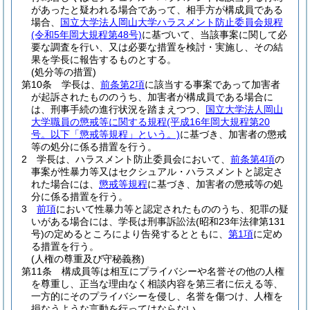
があったと疑われる場合であって、相手方が構成員である
場合、
国立大学法人岡山大学ハラスメント防止委員会規程
(令和5年岡大規程第48号)
に基づいて、当該事案に関して必
要な調査を行い、又は必要な措置を検討・実施し、その結
果を学長に報告するものとする。
(処分等の措置)
第10条
学長は、
前条第2項
に該当する事案であって加害者
が起訴されたもののうち、加害者が構成員である場合に
は、刑事手続の進行状況を踏まえつつ、
国立大学法人岡山
大学職員の懲戒等に関する規程
(平成16年岡大規程第20
号。以下「懲戒等規程」という。)
に基づき、加害者の懲戒
等の処分に係る措置を行う。
2
学長は、ハラスメント防止委員会において、
前条第4項
の
事案が性暴力等又はセクシュアル・ハラスメントと認定さ
れた場合には、
懲戒等規程
に基づき、加害者の懲戒等の処
分に係る措置を行う。
3
前項
において性暴力等と認定されたもののうち、犯罪の疑
いがある場合には、学長は刑事訴訟法
(昭和23年法律第131
号)
の定めるところにより告発するとともに、
第1項
に定め
る措置を行う。
(人権の尊重及び守秘義務)
第11条
構成員等は相互にプライバシーや名誉その他の人権
を尊重し、正当な理由なく相談内容を第三者に伝える等、
一方的にそのプライバシーを侵し、名誉を傷つけ、人権を
損なうような言動を行ってはならない。