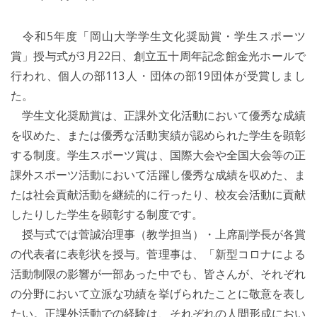
令和5年度「岡山大学学生文化奨励賞・学生スポーツ
賞」授与式が3月22日、創立五十周年記念館金光ホールで
行われ、個人の部113人・団体の部19団体が受賞しまし
た。
学生文化奨励賞は、正課外文化活動において優秀な成績
を収めた、または優秀な活動実績が認められた学生を顕彰
する制度。学生スポーツ賞は、国際大会や全国大会等の正
課外スポーツ活動において活躍し優秀な成績を収めた、ま
たは社会貢献活動を継続的に行ったり、校友会活動に貢献
したりした学生を顕彰する制度です。
授与式では菅誠治理事（教学担当）・上席副学長が各賞
の代表者に表彰状を授与。菅理事は、「新型コロナによる
活動制限の影響が一部あった中でも、皆さんが、それぞれ
の分野において立派な功績を挙げられたことに敬意を表し
たい。正課外活動での経験は、それぞれの人間形成におい