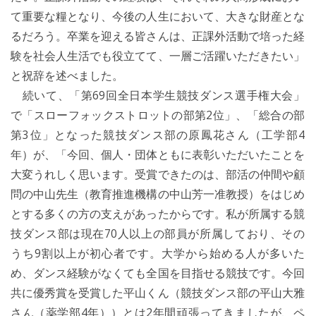
て重要な糧となり、今後の人生において、大きな財産とな
るだろう。卒業を迎える皆さんは、正課外活動で培った経
験を社会人生活でも役立てて、一層ご活躍いただきたい」
と祝辞を述べました。
続いて、「第69回全日本学生競技ダンス選手権大会」
で「スローフォックストロットの部第2位」、「総合の部
第3位」となった競技ダンス部の原鳳花さん（工学部4
年）が、「今回、個人・団体ともに表彰いただいたことを
大変うれしく思います。受賞できたのは、部活の仲間や顧
問の中山先生（教育推進機構の中山芳一准教授）をはじめ
とする多くの方の支えがあったからです。私が所属する競
技ダンス部は現在70人以上の部員が所属しており、その
うち9割以上が初心者です。大学から始める人が多いた
め、ダンス経験がなくても全国を目指せる競技です。今回
共に優秀賞を受賞した平山くん（競技ダンス部の平山大雅
さん（薬学部4年））とは2年間頑張ってきましたが、ペ