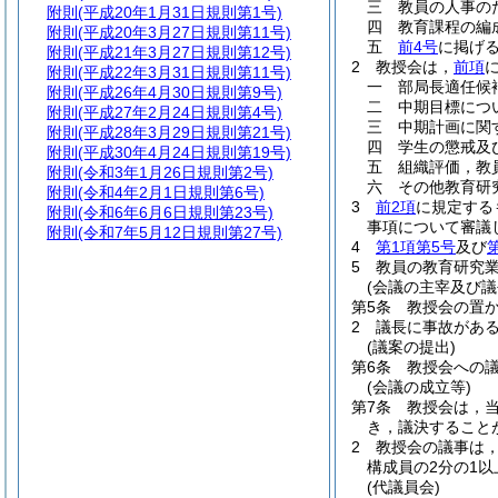
三
教員の人事の
附則
(平成20年1月31日規則第1号)
四
教育課程の編
附則
(平成20年3月27日規則第11号)
五
前4号
に掲げ
附則
(平成21年3月27日規則第12号)
2
教授会は，
前項
附則
(平成22年3月31日規則第11号)
一
部局長適任候
附則
(平成26年4月30日規則第9号)
二
中期目標につ
附則
(平成27年2月24日規則第4号)
三
中期計画に関
附則
(平成28年3月29日規則第21号)
四
学生の懲戒及
附則
(平成30年4月24日規則第19号)
五
組織評価，教
附則
(令和3年1月26日規則第2号)
六
その他教育研
附則
(令和4年2月1日規則第6号)
3
前2項
に規定する
附則
(令和6年6月6日規則第23号)
事項について審議
附則
(令和7年5月12日規則第27号)
4
第1項第5号
及び
5
教員の教育研究
(会議の主宰及び議
第5条
教授会の置
2
議長に事故があ
(議案の提出)
第6条
教授会への
(会議の成立等)
第7条
教授会は，当
き，議決すること
2
教授会の議事は
構成員の2分の1
(代議員会)