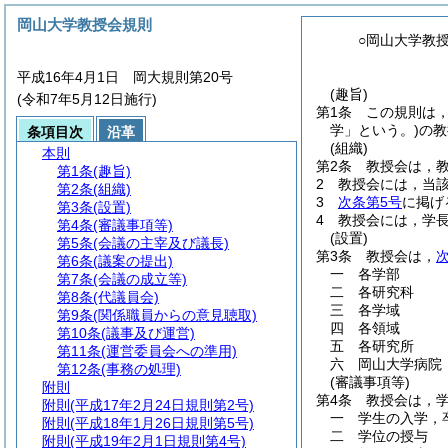
岡山大学教授会規則
○岡山大学教
平成16年4月1日 岡大規則第20号
(趣旨)
(令和7年5月12日施行)
第1条
この規則は
学」という。)
の教
条項目次
沿革
(組織)
本則
第2条
教授会は，
第1条
(趣旨)
2
教授会には，当
第2条
(組織)
3
次条第5号
に掲げ
第3条
(設置)
4
教授会には，学
第4条
(審議事項等)
(設置)
第5条
(会議の主宰及び議長)
第3条
教授会は，
第6条
(議案の提出)
一
各学部
第7条
(会議の成立等)
二
各研究科
第8条
(代議員会)
三
各学域
第9条
(関係職員からの意見聴取)
四
各領域
第10条
(議事及び運営)
五
各研究所
第11条
(運営委員会への準用)
六
岡山大学病院
第12条
(事務の処理)
(審議事項等)
附則
第4条
教授会は，
附則
(平成17年2月24日規則第2号)
一
学生の入学，
附則
(平成18年1月26日規則第5号)
二
学位の授与
附則
(平成19年2月1日規則第4号)