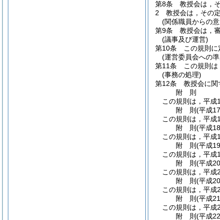
第8条
教授会は，
2
教授会は，その
(関係職員からの意
第9条
教授会は，
(議事及び運営)
第10条
この規則に
(運営委員会への準
第11条
この規則は
(事務の処理)
第12条
教授会に関
附
則
この規則は，平成1
附
則
(平成1
この規則は，平成1
附
則
(平成1
この規則は，平成1
附
則
(平成1
この規則は，平成1
附
則
(平成2
この規則は，平成2
附
則
(平成2
この規則は，平成2
附
則
(平成2
この規則は，平成2
附
則
(平成2