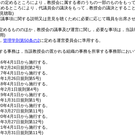
その定めるところにより，教授会に属する者のうちの一部のものをもっ
定めるところにより，代議員会の議決をもって，教授会の議決とするこ
見聴取)
審議事項に関する説明又は意見を聴くために必要に応じて職員を出席さ
定めるもののほか，教授会の議事及び運営に関し，必要な事項は，当該
用)
，
管理学則第50条の2
に定める運営委員会に準用する。
する事務は，当該教授会の置かれる組織の事務を所掌する事務部におい
6年4月1日から施行する。
7年2月24日
規則第2号)
7年4月1日から施行する。
8年1月26日
規則第5号)
8年4月1日から施行する。
9年2月1日
規則第4号)
9年4月1日から施行する。
0年1月31日
規則第1号)
0年4月1日から施行する。
0年3月27日
規則第11号)
0年4月1日から施行する。
1年3月27日
規則第12号)
1年4月1日から施行する。
2年3月31日
規則第11号)