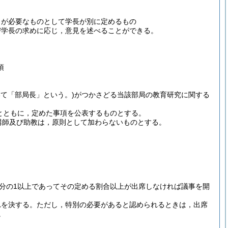
とが必要なものとして学長が別に定めるもの
び学長の求めに応じ，意見を述べることができる。
項
いて「部局長」という。)
がつかさどる当該部局の教育研究に関する
とともに，定めた事項を公表するものとする。
講師及び助教は，原則として加わらないものとする。
2分の1以上であってその定める割合以上が出席しなければ議事を開
れを決する。
ただし，特別の必要があると認められるときは，出席
。