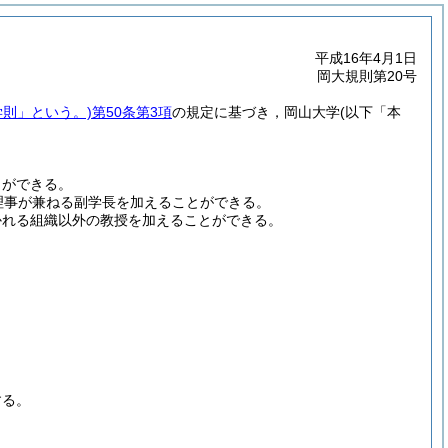
平成16年4月1日
岡大規則第20号
学則」という。)
第50条第3項
の規定に基づき，岡山大学
(以下「本
とができる。
理事が兼ねる副学長を加えることができる。
かれる組織以外の教授を加えることができる。
する。