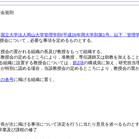
授会規則
，
国立大学法人岡山大学管理学則
(平成16年岡大学則第1号。以下「管理
授会について，必要な事項を定めるものとする。
教授会の置かれる組織の長及び教授をもって組織する。
該教授会の定めるところにより，准教授，専任講師又は助教を加えるこ
る組織に設置する教授会については，
前2項
の構成員に加え，研究担当
長が特別に認める場合，当該教授会の定めるところにより，教授会の置
次の各号
に掲げる組織に置く。
学長が次に掲げる事項について決定を行うに当たり意見を述べるものと
卒業及び課程の修了