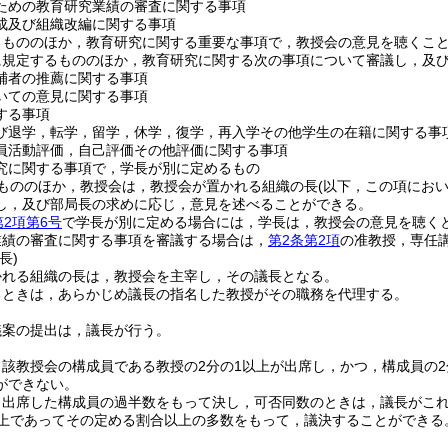
ための教育研究業績の審査に関する事項
成及び組織改編に関する事項
るもののほか，教育研究に関する重要な事項で，教授会の意見を聴くこ
に規定するもののほか，教育研究に関する次の事項について審議し，及
補者の推薦に関する事項
いての意見に関する事項
する事項
び退学，転学，留学，休学，復学，再入学その他学生の在籍に関する事
員活動評価，自己評価その他評価に関する事項
究に関する事項で，学長が別に定めるもの
もののほか，教授会は，教授会が置かれる組織の長
(以下，この項にお
し，及び部局長の求めに応じ，意見を述べることができる。
第2項第6号
で学長が別に定める場合には，学長は，教授会の意見を聴く
業績の審査に関する事項を審議する場合は，
第2条第2項
の准教授，専任
長)
かれる組織の長は，教授会を主宰し，その議長となる。
るときは，あらかじめ議長の指名した教授がその職務を代理する。
議案の提出は，議長が行う。
該教授会の構成員である教授の2分の1以上が出席し，かつ，構成員の
ができない。
，出席した構成員の過半数をもって決し，可否同数のときは，議長がこ
以上であってその定める割合以上の多数をもって，議決することができる