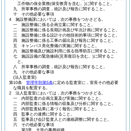
工作物の保全業務
(保安教育を含む。)
に関すること。
九
所掌事務の調査，統計及び報告に関すること。
十
その他必要な事項
4
施設整備課においては，次の事務をつかさどる。
一
施設整備に係る企画立案に関すること。
二
施設整備に係る長期計画及び年次計画に関すること。
三
施設整備に係る設計その他技術的事項に関すること。
四
施設整備に係る工事の届出及び報告に関すること。
五
キャンパス美化整備の実施に関すること。
六
施設整備及び施設利用に係る指導助言に関すること。
七
施設設備の緊急修繕
(災害復旧を含む。)
に関するこ
と。
八
所掌事務の調査，統計及び報告に関すること。
九
その他必要な事項
(法人監査室)
第10条
管理学則第5条
に定める監査室に，室長その他必要
な職員を配置する。
2
法人監査室においては，次の事務をつかさどる。
一
内部監査の企画立案及び実施に関すること。
二
内部監査に係る情報の収集及び分析に関すること。
三
内部監査結果に基づく報告に関すること。
四
監事との連携に関すること。
五
監事及び会計監査人との連絡調整に関すること。
六
その他必要な事項
第3章
大学の事務組織