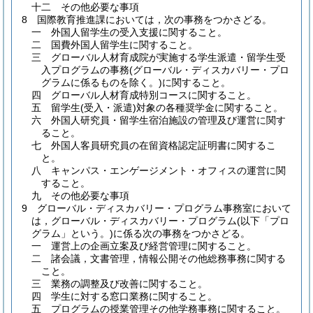
十二
その他必要な事項
8
国際教育推進課においては，次の事務をつかさどる。
一
外国人留学生の受入支援に関すること。
二
国費外国人留学生に関すること。
三
グローバル人材育成院が実施する学生派遣・留学生受
入プログラムの事務
(グローバル・ディスカバリー・プロ
グラムに係るものを除く。)
に関すること。
四
グローバル人材育成特別コースに関すること。
五
留学生
(受入・派遣)
対象の各種奨学金に関すること。
六
外国人研究員・留学生宿泊施設の管理及び運営に関す
ること。
七
外国人客員研究員の在留資格認定証明書に関するこ
と。
八
キャンパス・エンゲージメント・オフィスの運営に関
すること。
九
その他必要な事項
9
グローバル・ディスカバリー・プログラム事務室において
は，グローバル・ディスカバリー・プログラム
(以下「プロ
グラム」という。)
に係る次の事務をつかさどる。
一
運営上の企画立案及び経営管理に関すること。
二
諸会議，文書管理，情報公開その他総務事務に関する
こと。
三
業務の調整及び改善に関すること。
四
学生に対する窓口業務に関すること。
五
プログラムの授業管理その他学務事務に関すること。