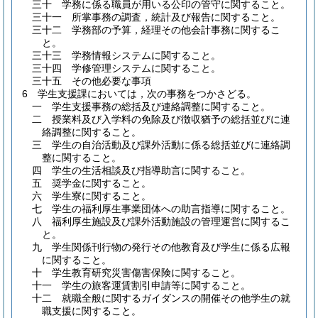
三十
学務に係る職員が用いる公印の管守に関すること。
三十一
所掌事務の調査，統計及び報告に関すること。
三十二
学務部の予算，経理その他会計事務に関するこ
と。
三十三
学務情報システムに関すること。
三十四
学修管理システムに関すること。
三十五
その他必要な事項
6
学生支援課においては，次の事務をつかさどる。
一
学生支援事務の総括及び連絡調整に関すること。
二
授業料及び入学料の免除及び徴収猶予の総括並びに連
絡調整に関すること。
三
学生の自治活動及び課外活動に係る総括並びに連絡調
整に関すること。
四
学生の生活相談及び指導助言に関すること。
五
奨学金に関すること。
六
学生寮に関すること。
七
学生の福利厚生事業団体への助言指導に関すること。
八
福利厚生施設及び課外活動施設の管理運営に関するこ
と。
九
学生関係刊行物の発行その他教育及び学生に係る広報
に関すること。
十
学生教育研究災害傷害保険に関すること。
十一
学生の旅客運賃割引申請等に関すること。
十二
就職全般に関するガイダンスの開催その他学生の就
職支援に関すること。