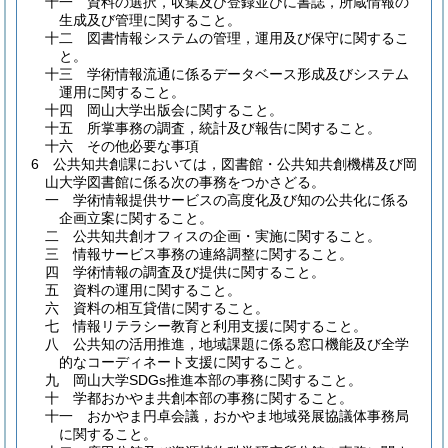
十一
資料の選択，収集及び登録並びに書誌，所蔵情報の
生成及び管理に関すること。
十二
図書情報システムの管理，運用及び保守に関するこ
と。
十三
学術情報流通に係るデータベース形成及びシステム
運用に関すること。
十四
岡山大学出版会に関すること。
十五
所掌事務の調査，統計及び報告に関すること。
十六
その他必要な事項
6
公共知共創課においては，図書館・公共知共創機構及び岡
山大学図書館に係る次の事務をつかさどる。
一
学術情報提供サービスの高度化及び知の公共化に係る
企画立案に関すること。
二
公共知共創オフィスの企画・実施に関すること。
三
情報サービス事務の連絡調整に関すること。
四
学術情報の調査及び提供に関すること。
五
資料の運用に関すること。
六
資料の相互貸借に関すること。
七
情報リテラシー教育と利用支援に関すること。
八
公共知の活用推進，地域課題に係る窓口機能及び全学
的なコーディネート支援に関すること。
九
岡山大学SDGs推進本部の事務に関すること。
十
学都おかやま共創本部の事務に関すること。
十一
おかやま円卓会議，おかやま地域発展協議体事務局
に関すること。