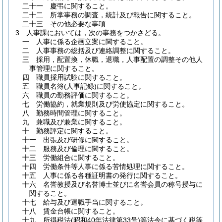
二十一
慶弔に関すること。
二十二
所掌事務の調査，統計及び報告に関すること。
二十三
その他必要な事項
3
人事課においては，次の事務をつかさどる。
一
人事に係る企画立案に関すること。
二
人事事務の総括及び連絡調整に関すること。
三
採用，配置換，休職，退職，人事配置の調整その他人
事管理に関すること。
四
職員採用試験に関すること。
五
職員名簿
(人事記録)
に関すること。
六
職員の勤務評価に関すること。
七
労働協約，就業規則及び労使協定に関すること。
八
勤務時間管理に関すること。
九
兼職及び兼業に関すること。
十
勤務評定に関すること。
十一
出張及び研修に関すること。
十二
服務及び倫理に関すること。
十三
労働組合に関すること。
十四
労働条件等人事に係る苦情処理に関すること。
十五
人事に係る各種証明書の発行に関すること。
十六
名誉教授及び名誉博士並びに名誉会員の称号授与に
関すること。
十七
給与及び退職手当に関すること。
十八
賃金台帳に関すること。
十九
所得税法
(昭和40年法律第33号)
等法令に基づく税等