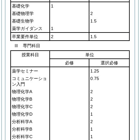
基礎化学
1
基礎物理学
2
基礎生物学
1.5
薬学ガイダンス
1
卒業要件単位
2
1.5
Ⅲ 専門科目
授業科目
単位
必修
選択必修
薬学セミナー
1.25
コミュニケーショ
0.75
ン入門
物理化学A
2
物理化学B
2
物理化学C
2
物理化学D
1
分析科学A
2
分析科学B
1
分析科学C
1