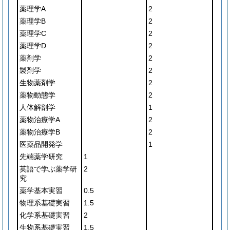
薬理学A
2
薬理学B
2
薬理学C
2
薬理学D
2
薬剤学
2
製剤学
2
生物薬剤学
2
薬物動態学
2
人体解剖学
1
薬物治療学A
2
薬物治療学B
2
医薬品開発学
1
先端薬学研究
1
英語で学ぶ薬学研
2
究
薬学基本実習
0.5
物理系基礎実習
1.5
化学系基礎実習
2
生物系基礎実習
1.5