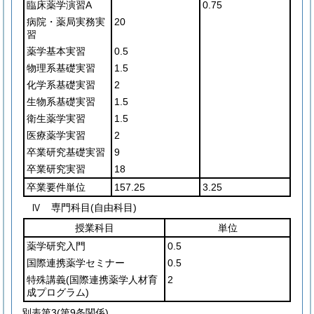
臨床薬学演習A
0.75
病院・薬局実務実
20
習
薬学基本実習
0.5
物理系基礎実習
1.5
化学系基礎実習
2
生物系基礎実習
1.5
衛生薬学実習
1.5
医療薬学実習
2
卒業研究基礎実習
9
卒業研究実習
18
卒業要件単位
157.25
3.25
Ⅳ 専門科目(自由科目)
授業科目
単位
薬学研究入門
0.5
国際連携薬学セミナー
0.5
特殊講義
(国際連携薬学人材育
2
成プログラム)
別表第3
(第9条関係)