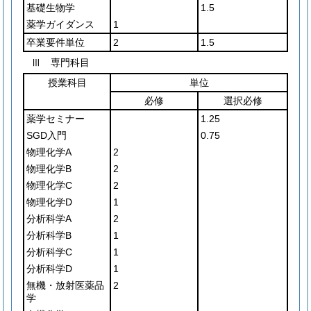
基礎生物学
1.5
薬学ガイダンス
1
卒業要件単位
2
1.5
Ⅲ 専門科目
授業科目
単位
必修
選択必修
薬学セミナー
1.25
SGD入門
0.75
物理化学A
2
物理化学B
2
物理化学C
2
物理化学D
1
分析科学A
2
分析科学B
1
分析科学C
1
分析科学D
1
無機・放射医薬品
2
学