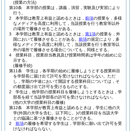
(授業の方法)
第10条
本学部の授業は，講義，演習，実験及び実習により
行う。
2
本学部は教育上有益と認めるときは，
前項
の授業を，多様
なメディアを高度に利用して，当該授業を行う教室等以外
の場所で履修させることがある。
3
本学部は教育上有益と認めるときは，
第1項
の授業を，外
国において履修させることがある。
前項
の規定により，多
様なメディアを高度に利用して，当該授業を行う教室等以
外の場所で履修させる場合についても，同様とする。
4
授業科目，授業担当教員及び授業時間表は学年の始めに公
示する。
(履修手続)
第11条
学生は，各学期の始めに履修しようとする授業科目
を学部長に届け出て許可を受けなければならない。
ただ
し，学期の中途において開設する授業科目については，そ
の都度届け出て許可を受けるものとする。
2
学生は，他学部の授業科目を履修しようとするときは，学
部長を経て当該学部長の許可を受けなければならない。
(他の大学の授業科目の履修)
第12条
本学部が教育上有益と認めるときは，学生に他の大
学
(外国の大学を含む。以下同じ。)
の授業科目を当該大学
との協議に基づき履修させることができる。
2
前項
の履修を希望する学生は，学部長に願い出て許可を受
けなければならない。