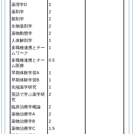
薬理学D
2
薬剤学
2
製剤学
2
生物薬剤学
2
薬物動態学
2
人体解剖学
1
多職種連携とチー
1
ムワーク
多職種連携とチー
0.5
ム医療
早期体験学習A
1
早期体験学習B
1
先端薬学研究
1
英語で学ぶ薬学研
2
究
臨床治療学概論
2
薬物治療学A
2
薬物治療学B
2
薬物治療学C
1.5