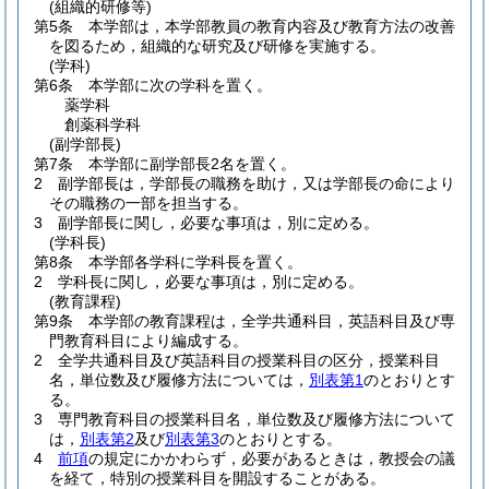
(組織的研修等)
第5条
本学部は，本学部教員の教育内容及び教育方法の改善
を図るため，組織的な研究及び研修を実施する。
(学科)
第6条
本学部に次の学科を置く。
薬学科
創薬科学科
(副学部長)
第7条
本学部に副学部長2名を置く。
2
副学部長は，学部長の職務を助け，又は学部長の命により
その職務の一部を担当する。
3
副学部長に関し，必要な事項は，別に定める。
(学科長)
第8条
本学部各学科に学科長を置く。
2
学科長に関し，必要な事項は，別に定める。
(教育課程)
第9条
本学部の教育課程は，全学共通科目，英語科目及び専
門教育科目により編成する。
2
全学共通科目及び英語科目の授業科目の区分，授業科目
名，単位数及び履修方法については，
別表第1
のとおりとす
る。
3
専門教育科目の授業科目名，単位数及び履修方法について
は，
別表第2
及び
別表第3
のとおりとする。
4
前項
の規定にかかわらず，必要があるときは，教授会の議
を経て，特別の授業科目を開設することがある。