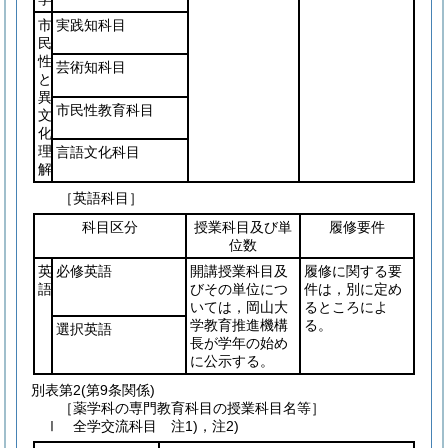
市
実践知科目
民
性
芸術知科目
と
異
市民性教育科目
文
化
理
言語文化科目
解
［英語科目］
科目区分
授業科目及び単
履修要件
位数
英
必修英語
開講授業科目及
履修に関する要
語
びその単位につ
件は，別に定め
いては，岡山大
るところによ
学教育推進機構
る。
選択英語
長が学年の始め
に公示する。
別表第2
(第9条関係)
［薬学科の専門教育科目の授業科目名等］
Ⅰ 全学交流科目 注1)，注2)