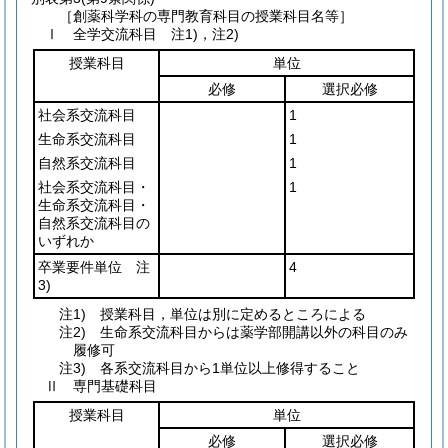
［創薬科学科の専門教育科目の授業科目名等］
Ⅰ 全学交流科目 注1)，注2)
授業科目
単位
必修
選択必修
社会系交流科目
1
生命系交流科目
1
自然系交流科目
1
社会系交流科目・
1
生命系交流科目・
自然系交流科目の
いずれか
卒業要件単位 注
4
3)
注1) 授業科目，単位は別に定めるところによる
注2) 生命系交流科目からは薬学部開講以外の科目のみ
履修可
注3) 各系交流科目から1単位以上修得すること
Ⅱ 専門基礎科目
授業科目
単位
必修
選択必修