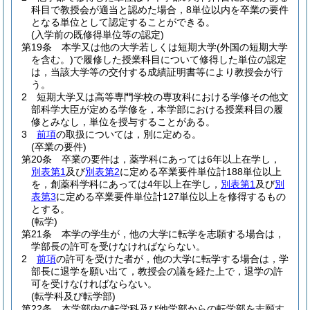
科目で教授会が適当と認めた場合，8単位以内を卒業の要件
となる単位として認定することができる。
(入学前の既修得単位等の認定)
第19条
本学又は他の大学若しくは短期大学
(外国の短期大学
を含む。)
で履修した授業科目について修得した単位の認定
は，当該大学等の交付する成績証明書等により教授会が行
う。
2
短期大学又は高等専門学校の専攻科における学修その他文
部科学大臣が定める学修を，本学部における授業科目の履
修とみなし，単位を授与することがある。
3
前項
の取扱については，別に定める。
(卒業の要件)
第20条
卒業の要件は，薬学科にあっては6年以上在学し，
別表第1
及び
別表第2
に定める卒業要件単位計188単位以上
を，創薬科学科にあっては4年以上在学し，
別表第1
及び
別
表第3
に定める卒業要件単位計127単位以上を修得するもの
とする。
(転学)
第21条
本学の学生が，他の大学に転学を志願する場合は，
学部長の許可を受けなければならない。
2
前項
の許可を受けた者が，他の大学に転学する場合は，学
部長に退学を願い出て，教授会の議を経た上で，退学の許
可を受けなければならない。
(転学科及び転学部)
第22条
本学部内の転学科及び他学部からの転学部を志願す