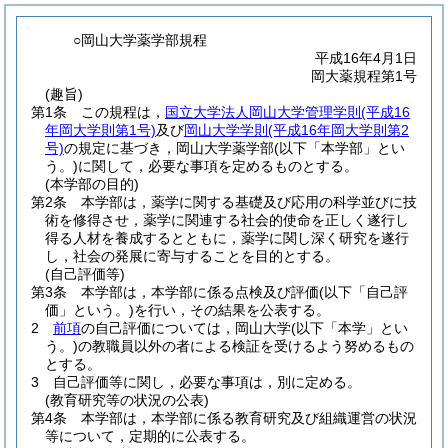
○岡山大学薬学部規程
平成16年4月1日
岡大薬規程第1号
(趣旨)
第1条
この規程は，
国立大学法人岡山大学管理学則
(平成16
年岡大学則第1号)
及び
岡山大学学則
(平成16年岡大学則第2
号)
の規定に基づき，岡山大学薬学部
(以下「本学部」とい
う。)
に関して，必要な事項を定めるものとする。
(本学部の目的)
第2条
本学部は，薬学に関する基礎及び応用の科学並びに技
術を修得させ，薬学に関連する社会的使命を正しく遂行し
得る人材を養成するとともに，薬学に関し深く研究を遂行
し，社会の発展に寄与することを目的とする。
(自己評価等)
第3条
本学部は，本学部に係る点検及び評価
(以下「自己評
価」という。)
を行い，その結果を公表する。
2
前項
の自己評価については，岡山大学
(以下「本学」とい
う。)
の教職員以外の者による検証を受けるよう努めるもの
とする。
3
自己評価等に関し，必要な事項は，別に定める。
(教育研究等の状況の公表)
第4条
本学部は，本学部に係る教育研究及び組織運営の状況
等について，定期的に公表する。