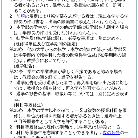
る者があるときは，選考の上，教授会の議を経て，許可す
ることがある。
2
前項
の規定により転学部を志願する者は，現に在学する学
部長の許可書を，出願の際願書に添えなければならない。
3
本学部の学生が，本学の他の学部に転学部を志願する場合
は，学部長の許可を受けなければならない。
4
転学科及び転学部に関し，必要な事項は，別に定める。
(既修得単位及び在学期間の認定)
第23条
他の大学からの転学，本学の他の学部から転学部又
は本学部内で転学科した者の既修得単位及び在学期間の認
定は，教授会において行う。
(退学勧告)
第24条
学生の学業成績が著しく不振であると認める場合
は，教授会の議を経て，退学を勧告する。
2
退学勧告を受け退学した者で，再入学を願い出た者に対し
ては，教授会の議を経て，再入学を許可することがある。
3
退学の勧告の基準，取扱い等については，別に定め公表す
る。
(科目等履修生)
第25条
本学の学生以外の者で，一又は複数の授業科目を履
修し，単位の修得を志願する者があるときは，選考の上，
科目等履修生として入学を許可することがある。
2
科目等履修生の履修の期間は，1学年又は1学期とする。
3
科目等履修生を志願することができる者は，
次の各号
の一