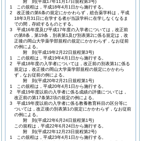
附
則
(平成17年11月17日
規程第3号)
1
この規程は，平成18年4月1日から施行する。
2
改正後の第6条の規定にかかわらず，総合薬学科は，平成
18年3月31日に在学する者が当該学科に在学しなくなるま
での間，存続するものとする。
3
平成16年度及び平成17年度の入学者については，改正前
の第8条，第19条，別表第1及び別表第2に係る規定は，改
正後の岡山大学薬学部規程の規定にかかわらず，なお従前
の例による。
附
則
(平成19年2月22日
規程第3号)
1
この規程は，平成19年4月1日から施行する。
2
平成18年度の入学者については，改正前の別表第1に係る
規定は，改正後の岡山大学薬学部規程の規定にかかわら
ず，なお従前の例による。
附
則
(平成20年2月21日
規程第1号)
1
この規程は，平成20年4月1日から施行する。
2
平成19年度以前の入学者に係る成績の評価については，
改正前の第17条第2項の規定の例による。
3
平成19年度以前の入学者に係る教養教育科目の区分等に
ついては，改正後の別表第1の規定にかかわらず，なお従前
の例による。
附
則
(平成22年6月24日
規程第1号)
この規程は，平成22年6月24日から施行する。
附
則
(平成22年12月23日
規程第2号)
1
この規程は，平成23年4月1日から施行する。