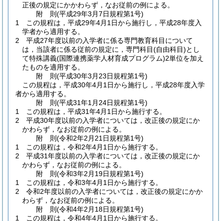
正後の規定にかかわらず，なお従前の例による。
附
則
(平成29年3月7日
規程第1号)
1
この規程は，平成29年4月1日から施行し，平成28年度入
学者から適用する。
2
平成27年度以前の入学者に係る専門教育科目について
は，当該者に係る従前の規定に，専門科目
(自由科目)
とし
て特殊講義
(国際連携薬学人材育成プログラム)
2単位を加え
たものを適用する。
附
則
(平成30年3月23日
規程第1号)
この規程は，平成30年4月1日から施行し，平成28年度入学
者から適用する。
附
則
(平成31年1月24日
規程第1号)
1
この規程は，平成31年4月1日から施行する。
2
平成30年度以前の入学者については，改正後の規定にか
かわらず，なお従前の例による。
附
則
(令和2年2月21日
規程第1号)
1
この規程は，令和2年4月1日から施行する。
2
平成31年度以前の入学者については，改正後の規定にか
かわらず，なお従前の例による。
附
則
(令和3年2月19日
規程第1号)
1
この規程は，令和3年4月1日から施行する。
2
令和2年度以前の入学者については，改正後の規定にかか
わらず，なお従前の例による。
附
則
(令和4年2月18日
規程第1号)
1
この規程は，令和4年4月1日から施行する。