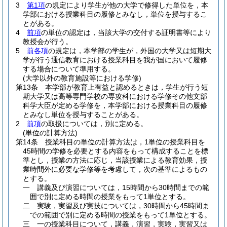
3
第1項
の規定により学生が他の大学で修得した単位を，本
学部における授業科目の履修とみなし，単位を授与するこ
とがある。
4
前項
の単位の認定は，当該大学の交付する証明書等により
教授会が行う。
5
前各項
の規定は，本学部の学生が，外国の大学又は短期大
学が行う通信教育における授業科目を我が国において履修
する場合について準用する。
(大学以外の教育施設等における学修)
第13条
本学部が教育上有益と認めるときは，学生が行う短
期大学又は高等専門学校の専攻科における学修その他文部
科学大臣が定める学修を，本学部における授業科目の履修
とみなし単位を授与することがある。
2
前項
の取扱については，別に定める。
(単位の計算方法)
第14条
授業科目の単位の計算方法は，1単位の授業科目を
45時間の学修を必要とする内容をもって構成することを標
準とし，授業の方法に応じ，当該授業による教育効果，授
業時間外に必要な学修等を考慮して，次の基準によるもの
とする。
一
講義及び演習については，15時間から30時間までの範
囲で別に定める時間の授業をもって1単位とする。
二
実験，実習及び実技については，30時間から45時間ま
での範囲で別に定める時間の授業をもって1単位とする。
三
一の授業科目について，講義，演習，実験，実習又は