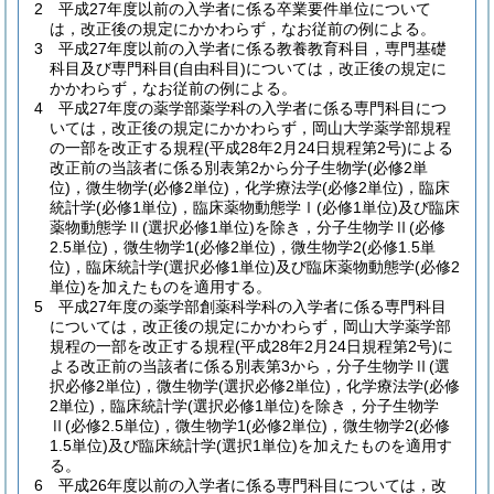
2
平成27年度以前の入学者に係る卒業要件単位について
は，改正後の規定にかかわらず，なお従前の例による。
3
平成27年度以前の入学者に係る教養教育科目，専門基礎
科目及び専門科目
(自由科目)
については，改正後の規定に
かかわらず，なお従前の例による。
4
平成27年度の薬学部薬学科の入学者に係る専門科目につ
いては，改正後の規定にかかわらず，岡山大学薬学部規程
の一部を改正する規程
(平成28年2月24日規程第2号)
による
改正前の当該者に係る別表第2から分子生物学
(必修2単
位)
，微生物学
(必修2単位)
，化学療法学
(必修2単位)
，臨床
統計学
(必修1単位)
，臨床薬物動態学Ⅰ
(必修1単位)
及び臨床
薬物動態学Ⅱ
(選択必修1単位)
を除き，分子生物学Ⅱ
(必修
2.5単位)
，微生物学1
(必修2単位)
，微生物学2
(必修1.5単
位)
，臨床統計学
(選択必修1単位)
及び臨床薬物動態学
(必修2
単位)
を加えたものを適用する。
5
平成27年度の薬学部創薬科学科の入学者に係る専門科目
については，改正後の規定にかかわらず，岡山大学薬学部
規程の一部を改正する規程
(平成28年2月24日規程第2号)
に
よる改正前の当該者に係る別表第3から，分子生物学Ⅱ
(選
択必修2単位)
，微生物学
(選択必修2単位)
，化学療法学
(必修
2単位)
，臨床統計学
(選択必修1単位)
を除き，分子生物学
Ⅱ
(必修2.5単位)
，微生物学1
(必修2単位)
，微生物学2
(必修
1.5単位)
及び臨床統計学
(選択1単位)
を加えたものを適用す
る。
6
平成26年度以前の入学者に係る専門科目については，改