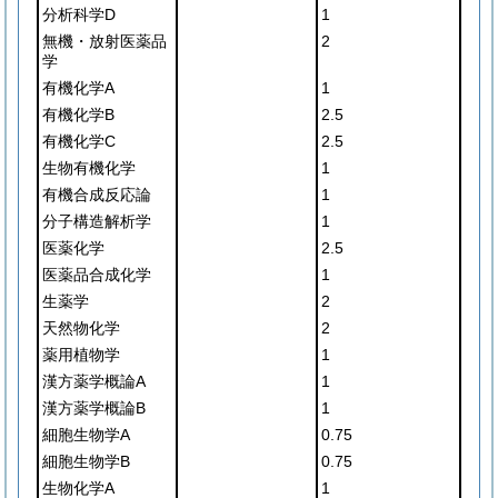
分析科学D
1
無機・放射医薬品
2
学
有機化学A
1
有機化学B
2.5
有機化学C
2.5
生物有機化学
1
有機合成反応論
1
分子構造解析学
1
医薬化学
2.5
医薬品合成化学
1
生薬学
2
天然物化学
2
薬用植物学
1
漢方薬学概論A
1
漢方薬学概論B
1
細胞生物学A
0.75
細胞生物学B
0.75
生物化学A
1