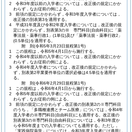
2
令和3年度以前の入学者については，改正後の規定にかか
わらず，なお従前の例による。
3
前項の規定にかかわらず，令和3年度入学者については，
改正後の別表第3を適用する。
4
平成31年度及び令和2年度入学者については，改正後の規
定にかかわらず，別表第3のⅢ 専門科目
(自由科目)
に「薬
事法規・薬事行政1」
(1単位)
及び「薬事法規・薬事行政2」
(0.5単位)
を適用する。
附
則
(令和5年3月23日
規程第1号)
1
この規程は，令和5年4月1日から施行する。
2
令和4年度以前の入学者については，改正後の規定にかか
わらず，なお従前の例による。
3
令和4年度入学者については，改正後の規定にかかわら
ず，別表第2卒業要件単位の選択必修は4.5単位を適用す
る。
附
則
(令和6年2月29日
規程第1号)
1
この規程は，令和6年4月1日から施行する。
2
令和5年度以前の入学者については，改正後の規定にかか
わらず，なお従前の例による。
3
前項の規定にかかわらず，改正後の別表第2のⅡ専門科目
のうち，「多職種連携とチーム医療」については，令和4年
度入学者のⅢ専門科目
(自由科目)
にも適用する。
改正後の
別表第3のⅢ専門科目
(自由科目)
については，令和3年度か
ら令和5年度までの入学者についても適用する。
ただし，
「実践病院薬学」については，令和3年度入学者には適用し