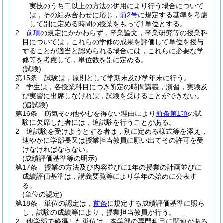
実技のうち二以上の方法の併用により行う場合について
は，その組み合わせに応じ，
前2号
に規定する基準を考慮
して別に定める時間の授業をもって1単位とする。
2
前項
の規定にかかわらず，卒業論文，卒業研究等の授業科
目については，これらの学修の成果を評価して単位を授与
することが適当と認められる場合には，これらに必要な学
修等を考慮して，単位数を別に定める。
(試験)
第15条
試験は，原則として学期末及び学年末に行う。
2
学生は，各授業科目につき所定の時間講義，演習，実験及
び実習に出席しなければ，試験を受けることができない。
(追試験)
第16条
病気その他やむを得ない理由により
前条第1項
の試
験に欠席した者には，追試験を行うことがある。
2
追試験を受けようとする者は，別に定める様式等を添え，
速やかに学部長又は授業担当教員に願い出てその許可を受
けなければならない。
(成績評価基準等の明示)
第17条
授業の方法及び内容並びに1年の授業の計画並びに
成績評価基準は，講義要覧等により学年の始めに公表す
る。
(単位の認定)
第18条
単位の認定は，
前条
に規定する成績評価基準に照ら
し，試験の成績等により，授業担当教員が行う。
2
他学部で修得した単位は，本学部の専門科目に関連がある