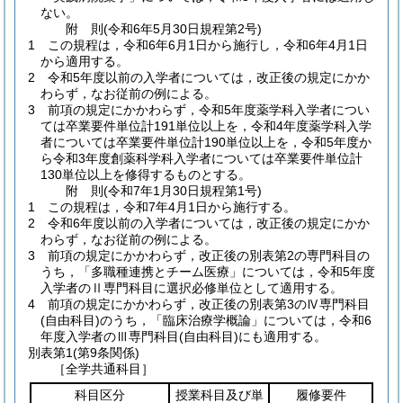
ない。
附
則
(令和6年5月30日
規程第2号)
1
この規程は，令和6年6月1日から施行し，令和6年4月1日
から適用する。
2
令和5年度以前の入学者については，改正後の規定にかか
わらず，なお従前の例による。
3
前項の規定にかかわらず，令和5年度薬学科入学者につい
ては卒業要件単位計191単位以上を，令和4年度薬学科入学
者については卒業要件単位計190単位以上を，令和5年度か
ら令和3年度創薬科学科入学者については卒業要件単位計
130単位以上を修得するものとする。
附
則
(令和7年1月30日
規程第1号)
1
この規程は，令和7年4月1日から施行する。
2
令和6年度以前の入学者については，改正後の規定にかか
わらず，なお従前の例による。
3
前項の規定にかかわらず，改正後の別表第2の専門科目の
うち，「多職種連携とチーム医療」については，令和5年度
入学者のⅡ専門科目に選択必修単位として適用する。
4
前項の規定にかかわらず，改正後の別表第3のⅣ専門科目
(自由科目)
のうち，「臨床治療学概論」については，令和6
年度入学者のⅢ専門科目
(自由科目)
にも適用する。
別表第1
(第9条関係)
［全学共通科目］
科目区分
授業科目及び単
履修要件