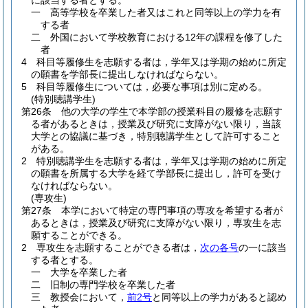
に該当する者とする。
一
高等学校を卒業した者又はこれと同等以上の学力を有
する者
二
外国において学校教育における12年の課程を修了した
者
4
科目等履修生を志願する者は，学年又は学期の始めに所定
の願書を学部長に提出しなければならない。
5
科目等履修生については，必要な事項は別に定める。
(特別聴講学生)
第26条
他の大学の学生で本学部の授業科目の履修を志願す
る者があるときは，授業及び研究に支障がない限り，当該
大学との協議に基づき，特別聴講学生として許可すること
がある。
2
特別聴講学生を志願する者は，学年又は学期の始めに所定
の願書を所属する大学を経て学部長に提出し，許可を受け
なければならない。
(専攻生)
第27条
本学において特定の専門事項の専攻を希望する者が
あるときは，授業及び研究に支障がない限り，専攻生を志
願することができる。
2
専攻生を志願することができる者は，
次の各号
の一に該当
する者とする。
一
大学を卒業した者
二
旧制の専門学校を卒業した者
三
教授会において，
前2号
と同等以上の学力があると認め