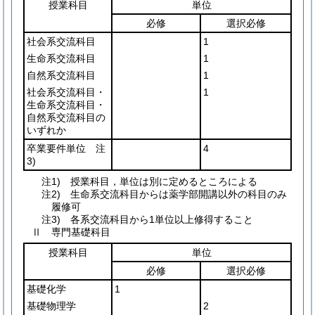
授業科目
単位
必修
選択必修
社会系交流科目
1
生命系交流科目
1
自然系交流科目
1
社会系交流科目・
1
生命系交流科目・
自然系交流科目の
いずれか
卒業要件単位 注
4
3)
注1) 授業科目，単位は別に定めるところによる
注2) 生命系交流科目からは薬学部開講以外の科目のみ
履修可
注3) 各系交流科目から1単位以上修得すること
Ⅱ 専門基礎科目
授業科目
単位
必修
選択必修
基礎化学
1
基礎物理学
2