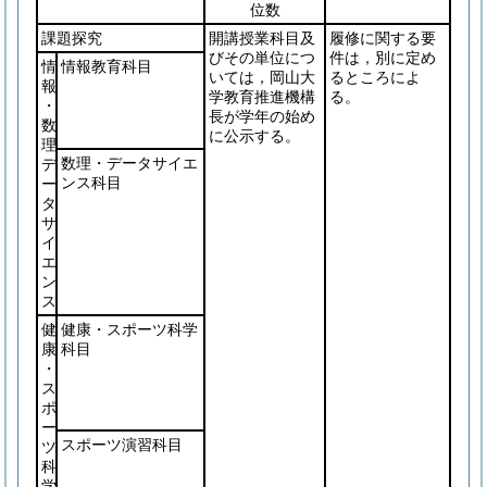
位数
課題探究
開講授業科目及
履修に関する要
びその単位につ
件は，別に定め
情
情報教育科目
いては，岡山大
るところによ
報
学教育推進機構
る。
・
長が学年の始め
数
に公示する。
理
数理・データサイエ
デ
ンス科目
ー
タ
サ
イ
エ
ン
ス
健
健康・スポーツ科学
康
科目
・
ス
ポ
ー
スポーツ演習科目
ツ
科
学