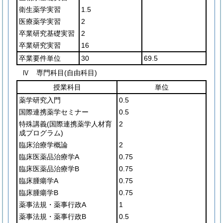
衛生薬学実習
1.5
医療薬学実習
2
卒業研究基礎実習
2
卒業研究実習
16
卒業要件単位
30
69.5
Ⅳ 専門科目(自由科目)
授業科目
単位
薬学研究入門
0.5
国際連携薬学セミナー
0.5
特殊講義
(国際連携薬学人材育
2
成プログラム)
臨床治療学概論
2
臨床医薬品治療学A
0.75
臨床医薬品治療学B
0.75
臨床腫瘍学A
0.75
臨床腫瘍学B
0.75
薬事法規・薬事行政A
1
薬事法規・薬事行政B
0.5