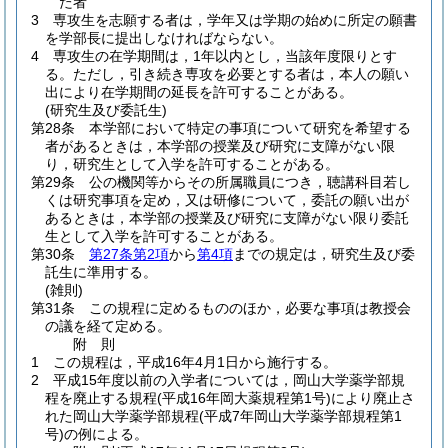
た者
3
専攻生を志願する者は，学年又は学期の始めに所定の願書
を学部長に提出しなければならない。
4
専攻生の在学期間は，1年以内とし，当該年度限りとす
る。
ただし，引き続き専攻を必要とする者は，本人の願い
出により在学期間の延長を許可することがある。
(研究生及び委託生)
第28条
本学部において特定の事項について研究を希望する
者があるときは，本学部の授業及び研究に支障がない限
り，研究生として入学を許可することがある。
第29条
公の機関等からその所属職員につき，聴講科目若し
くは研究事項を定め，又は研修について，委託の願い出が
あるときは，本学部の授業及び研究に支障がない限り委託
生として入学を許可することがある。
第30条
第27条第2項
から
第4項
までの規定は，研究生及び委
託生に準用する。
(雑則)
第31条
この規程に定めるもののほか，必要な事項は教授会
の議を経て定める。
附
則
1
この規程は，平成16年4月1日から施行する。
2
平成15年度以前の入学者については，岡山大学薬学部規
程を廃止する規程
(平成16年岡大薬規程第1号)
により廃止さ
れた岡山大学薬学部規程
(平成7年岡山大学薬学部規程第1
号)
の例による。