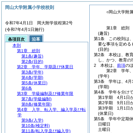
岡山大学附属小学校校則
○岡山大学附
令和7年4月1日 岡大附学規程第2号
第1章
総則
(令和7年4月1日施行)
(趣旨)
第1条
この校則は
条項目次
沿革
要な事項を定める
本則
(目的)
第1章
総則
第2条
本校は、教
第1条
(趣旨)
し、かつ、教育の
第2条
(目的)
2
本校は、
前項
の
第2章
学年、学期及び休業日
第2章
学年
第3条
(学年)
(学年)
第4条
(学期)
第3条
学年は、4月
第5条
(休業日)
(学期)
第6条
第4条
学年を分けて
第3章
学級編制及び修業年限
第1学期 4月1日
第7条
(学級編制)
第2学期 9月1日か
第8条
(修業年限)
第3学期 1月1日
第4章
入学、転入学、編入学及び転
(休業日)
学
第5条
学年中定期
第9条
(入学)
日曜日
第10条
(検定料)
土曜日
第11条
(転入学及び編入学)