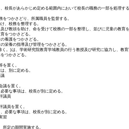
ち、校長があらかじめ定める範囲内において校長の職務の一部を処理す
務をつかさどり、所属職員を監督する。
助け、校務を整理する。
長及び教頭を助け、命を受けて校務の一部を整理し、並びに児童の教育
教育をつかさどる。
童の養護をつかさどる。
童の栄養の指導及び管理をつかさどる。
除く。)
は、学術研究院教育学域教員の行う教授及び研究に協力し、教育
務をつかさどる。
等を置く。
掌は、別に定める。
会議
会議を置く。
、必要な事項は、校長が別に定める。
評議員
評議員を置く。
し、必要な事項は、校長が別に定める。
実習
、所定の期間実施する。