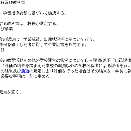
課程及び教科書
、学習指導要領に基づいて編成する。
する教科書は、校長が選定する。
及び卒業
業の認定は、学業成績、出席状況等に基づいて行う。
課程を修了した者に対して卒業証書を授与する。
評価
校の教育活動その他の学校運営の状況について自ら評価
(以下「自己評価
自己評価の結果を踏まえた本校の職員以外の学校関係者による評価を行
価の結果及び
前項
の規定により評価を行った場合はその結果を、学長に
、必要な事項は、別に定める。
職員を置く。