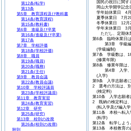
国民の祝日に関す
第12条
(転学)
岡山大学開学記念日
第13条
学年始休業日 4月
第5章
教育課程及び教科書
夏季休業日 7月2
第14条
(教育課程)
冬季休業日 12月
第15条
(教科書)
学年末休業日 3月
第6章
進級及び卒業
ただし、定期休
第16条
(進級及び卒業)
第6条
臨時休業日
第17条
第3章
学級
第7章
学校評価
(学級編制)
第18条
(学校評価)
第7条
学級数は、1
第8章
職員
(修業年限)
第19条
(職員)
第8条
修業年限は、
第20条
(職務)
第4章
入学
第21条
(主任)
(入学)
第9章
教員会議
第9条
入学志願者
第22条
(教員会議)
2
選考の方法は、
第10章
学校評議員
(検定料)
第23条
(学校評議員)
第10条
入学志願者
第11章
教育実習
2
既納の検定料は
第24条
(教育実習)
(転入学及び編入学
第12章
研究
第11条
本校へ転入
第25条
(研究)
(転学)
第13章
校則の改廃
第12条
転学しよう
第26条
(校則の改廃)
第13条
本校教育の
附則