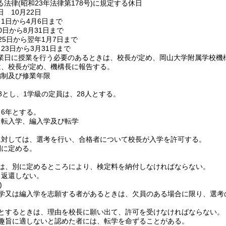
る法律
(昭和23年法律第178号)
に規定する休日
 10月22日
1日から4月6日まで
0日から8月31日まで
25日から翌年1月7日まで
23日から3月31日まで
業日に授業を行う必要のあるときは、校長が定め、岡山大学附属学校機
は、校長が定め、機構長に報告する。
編制及び修業年限
8とし、1学級の定員は、28人とする。
6年とする。
、転入学、編入学及び転学
に対しては、選考を行い、合格者について校長が入学を許可する。
別に定める。
は、別に定めるところにより、検定料を納付しなければならない。
、返還しない。
)
学又は編入学を志願する者があるときは、欠員のある場合に限り、選考
とするときは、理由を校長に願い出て、許可を受けなければならない。
趣旨に適しないと認めた者には、転学を命ずることがある。