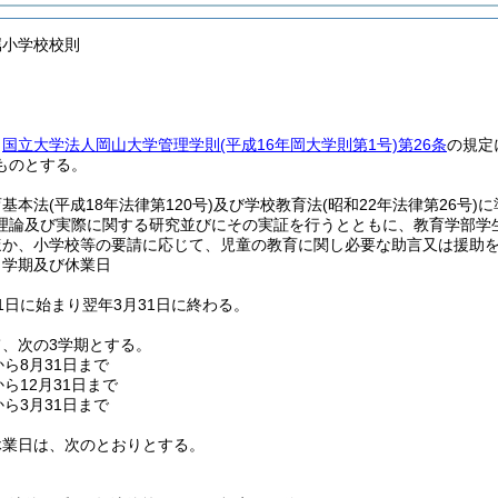
属小学校校則
、
国立大学法人岡山大学管理学則
(平成16年岡大学則第1号)
第26条
の規定
ものとする。
育基本法
(平成18年法律第120号)
及び学校教育法
(昭和22年法律第26号)
に
理論及び実際に関する研究並びにその実証を行うとともに、教育学部学
ほか、小学校等の要請に応じて、児童の教育に関し必要な助言又は援助
、学期及び休業日
1日に始まり翌年3月31日に終わる。
、次の3学期とする。
から8月31日まで
ら12月31日まで
から3月31日まで
休業日は、次のとおりとする。