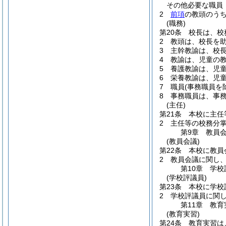
その他必要な職員
2
前項
の教頭のう
(職務)
第20条
校長は、校
2
教頭は、校長を
3
主幹教諭は、校
4
教諭は、児童の
5
養護教諭は、児
6
栄養教諭は、児
7
職員
(事務職員を
8
事務職員は、事
(主任)
第21条
本校に主任
2
主任等の校務分
第9章
教員
(教員会議)
第22条
本校に教員
2
教員会議に関し
第10章
学校
(学校評議員)
第23条
本校に学校
2
学校評議員に関
第11章
教育
(教育実習)
第24条
教育実習は