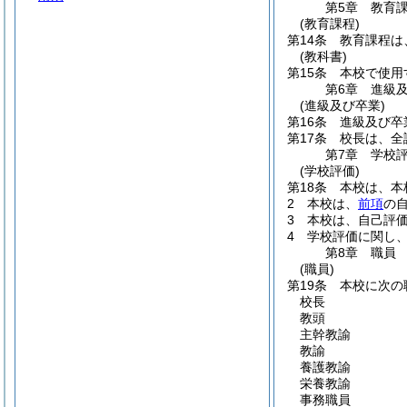
第5章
教育
(教育課程)
第14条
教育課程は
(教科書)
第15条
本校で使用
第6章
進級
(進級及び卒業)
第16条
進級及び卒
第17条
校長は、全
第7章
学校
(学校評価)
第18条
本校は、本
2
本校は、
前項
の
3
本校は、自己評
4
学校評価に関し
第8章
職員
(職員)
第19条
本校に次の
校長
教頭
主幹教諭
教諭
養護教諭
栄養教諭
事務職員