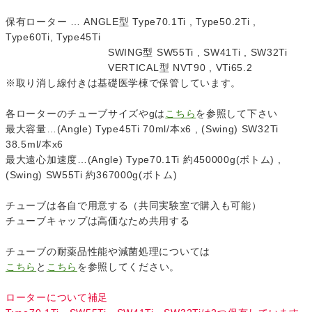
保有ローター … ANGLE型 Type70.1Ti , Type50.2Ti ,
Type60Ti, Type45Ti
SWING型 SW55Ti , SW41Ti , SW32Ti
VERTICAL型 NVT90 , VTi65.2
※取り消し線付きは基礎医学棟で保管しています。
各ローターのチューブサイズやgは
こちら
を参照して下さい
最大容量…(Angle) Type45Ti 70ml/本x6 , (Swing) SW32Ti
38.5ml/本x6
最大遠心加速度…(Angle) Type70.1Ti 約450000g(ボトム) ,
(Swing) SW55Ti 約367000g(ボトム)
チューブは各自で用意する（共同実験室で購入も可能）
チューブキャップは高価なため共用する
チューブの耐薬品性能や減菌処理については
こちら
と
こちら
を参照してください。
ローターについて補足