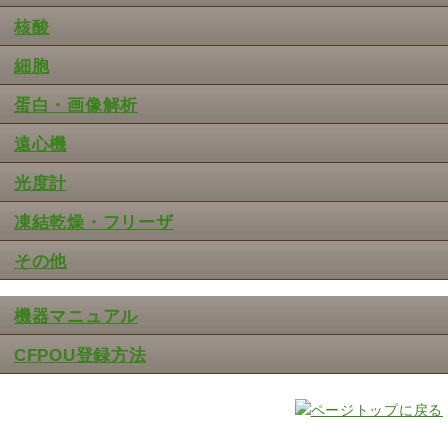
核酸
細胞
蛋白・画像解析
遠心機
光度計
凍結乾燥・フリーザ
その他
機器マニュアル
CFPOU登録方法