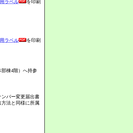
用ラベル
を印刷
用ラベル
を印刷
部棟4階）へ持参
ナンバー変更届出書
出方法と同様に所属