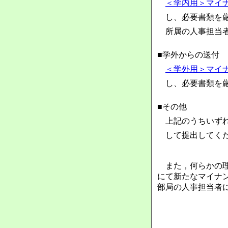
＜学内用＞マイ
し、必要書類を
所属の人事担当
■学外からの送付
＜学外用＞マイ
し、必要書類を
■その他
上記のうちいず
して提出してく
また，何らかの理
にて新たなマイナ
部局の人事担当者