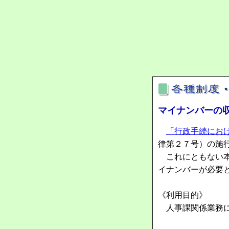
マイナンバーの
「行政手続にお
律第２７号）の施
これにともない本
イナンバーが必要
《利用目的》
人事課関係業務に