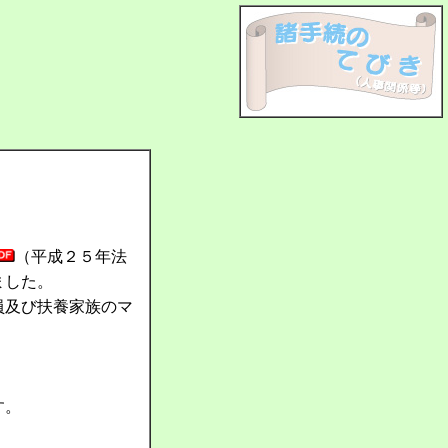
（平成２５年法
ました。
員及び扶養家族のマ
す。