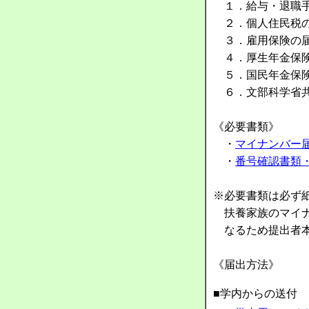
１．給与・退職手
２．個人住民税の
３．雇用保険の届
４．厚生年金保険
５．国民年金保険
６．文部科学省共
《必要書類》
・
マイナンバー
・
番号確認書類
※必要書類は必ず
扶養家族のマイナ
なるため提出者本
《届出方法》
■学内からの送付