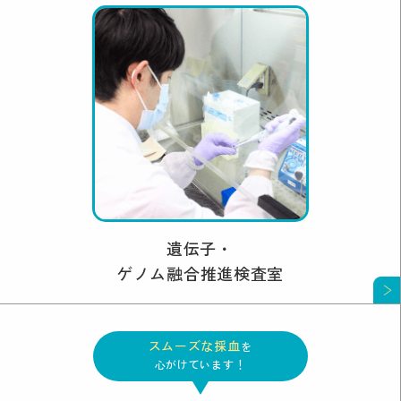
遺伝子・
ゲノム融合推進検査室
スムーズな採血
を
心がけています！