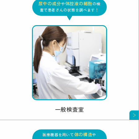
尿中の成分
体腔液の細胞
や
の検
査で患者さんの状態を調べます！
一般検査室
体の構造
医療機器を用いて
や