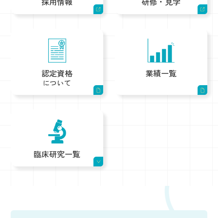
採用情報
研修・見学
認定資格
業績一覧
について
臨床研究一覧
1.血液中β-D-グルカン測定における新規測定システムの有用
性評価
2.全自動化学発光酵素免疫測定装置 AIA-CL2400における高