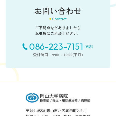
感度エストラジオール測定試薬の性能評価
お問い合わせ
3.化学発光酵素免疫測定装置『ルミパルス®L2400』による血
中シクロスポリン測定試薬の評価
Contact
4.ナノピアSP-Dの基礎性能に対する研究
ご不明点などありましたら
5.検体の取り間違いを検出するための累積デルタチェック法
お気軽にご相談ください。
(CDC法)の簡易法についての検出率の検討
086-223-7151
6.当院において血液型検査を受けられた生後4か月未満の乳
(代表)
児のご家族の方へ―「生後4か月未満の新生児・乳児の血液
受付時間：9:00 ~ 16:00(平日)
型検査に関する解析」
7.輸血のための検査を受けられた方およびそのご家族の方へ
―「赤血球抗原Mに対する小児免疫感作と妊娠同種免疫に
関する研究」
〒700-8558 岡山市北区鹿田町2-5-1