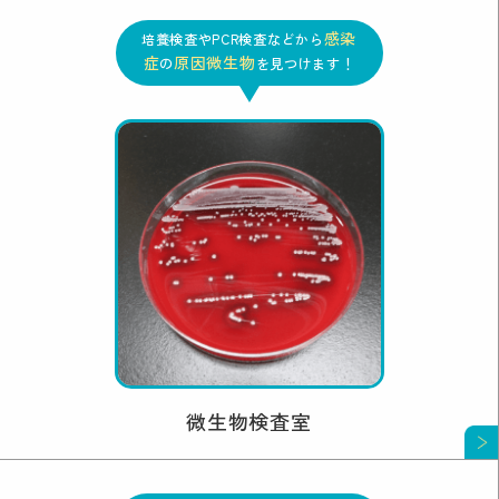
感染
培養検査やPCR検査などから
症
原因微生物
の
を見つけます！
微生物検査室