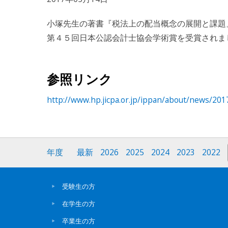
小塚先生の著書『税法上の配当概念の展開と課題』
第４５回日本公認会計士協会学術賞を受賞されま
参照リンク
http://www.hp.jicpa.or.jp/ippan/about/news/20
年度
最新
2026
2025
2024
2023
2022
受験生の方
在学生の方
卒業生の方