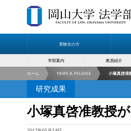
受験生の方
学部案内
教員紹介
ホーム
NEWS & RELEASE
小塚真啓准
研究成果
小塚真啓准教授が
2017年05月14日