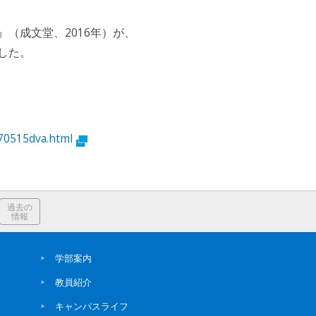
（成文堂、2016年）が、
した。
170515dva.html
過去の
情報
学部案内
教員紹介
キャンパスライフ