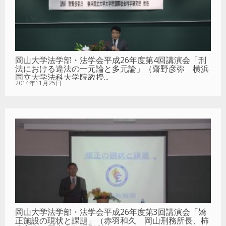
岡山大学法学部・法学会平成26年度第4回講演会「刑
法における違法の一元論と多元論」（齋野彦弥 横浜
国立大学法科大学院教授...
2014年11月25日
岡山大学法学部・法学会平成26年度第3回講演会「矯
正施設の現状と課題」（赤羽和久 岡山刑務所長、柿