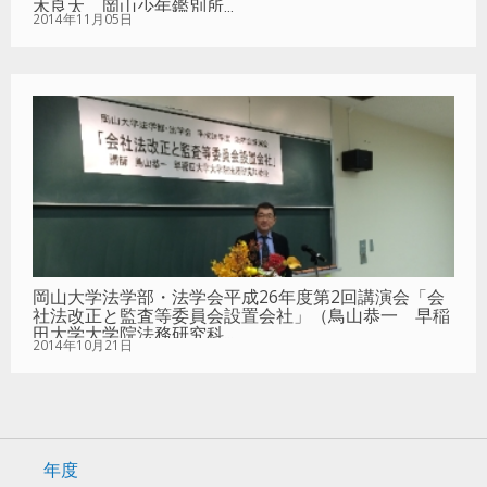
木良太 岡山少年鑑別所...
2014年11月05日
岡山大学法学部・法学会平成26年度第2回講演会「会
社法改正と監査等委員会設置会社」（鳥山恭一 早稲
田大学大学院法務研究科...
2014年10月21日
年度