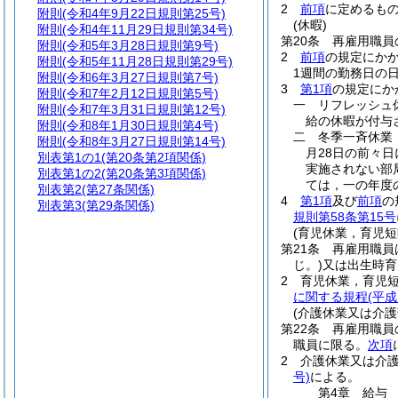
2
前項
に定めるも
附則
(令和4年9月22日規則第25号)
(休暇)
附則
(令和4年11月29日規則第34号)
第20条
再雇用職員
附則
(令和5年3月28日規則第9号)
2
前項
の規定にか
附則
(令和5年11月28日規則第29号)
1週間の勤務日の
附則
(令和6年3月27日規則第7号)
3
第1項
の規定にか
附則
(令和7年2月12日規則第5号)
一
リフレッシュ
附則
(令和7年3月31日規則第12号)
給の休暇が付与
附則
(令和8年1月30日規則第4号)
二
冬季一斉休業
附則
(令和8年3月27日規則第14号)
月28日の前々日
別表第1の1
(第20条第2項関係)
実施されない部
別表第1の2
(第20条第3項関係)
ては，一の年度
別表第2
(第27条関係)
4
第1項
及び
前項
の
別表第3
(第29条関係)
規則第58条第15号
(育児休業，育児
第21条
再雇用職員
じ。)
又は出生時育
2
育児休業，育児
に関する規程
(平成
(介護休業又は介護
第22条
再雇用職員
職員に限る。
次項
2
介護休業又は介
号)
による。
第4章
給与