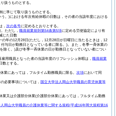
取り扱うものとする。
例に準じて取り扱うものとする。
いう。)
における年次有給休暇の日数は，その者の当該年度における
は，
次の各号
に定めるとおりとする。
数。ただし，
職員就業規則第54条第5項
に定める労使協定により有
減じた日数
の年の12月28日
(ただし，12月28日が日曜日に当たるときは，12
た，付与日が勤務日となっている者に限る。)
。
また，冬季一斉休業の
を除く。)
及び冬季一斉休業の日が勤務日となっていない者につい
再雇用職員となった者の当該年度のリフレッシュ休暇は，
職員就業
た日数とする。
分休業にあっては，フルタイム勤務職員に限る。
次項
において同
等の必要事項については，
国立大学法人岡山大学職員の育児休業等
休業又は介護部分休業
(介護部分休業にあっては，フルタイム勤務
法人岡山大学職員の介護休業等に関する規程
(平成16年岡大規程第16