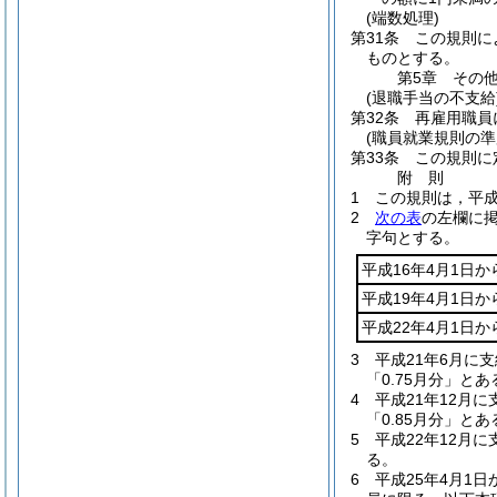
(端数処理)
第31条
この規則に
ものとする。
第5章
その
(退職手当の不支給
第32条
再雇用職員
(職員就業規則の準
第33条
この規則に
附
則
1
この規則は，平成
2
次の表
の左欄に
字句とする。
平成16年4月1日か
平成19年4月1日か
平成22年4月1日か
3
平成21年6月に
「0.75月分」と
4
平成21年12月
「0.85月分」と
5
平成22年12月
る。
6
平成25年4月1日