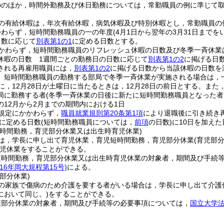
ののほか，時間外勤務及び休日勤務については，常勤職員の例に準じて
の有給休暇は，年次有給休暇，病気休暇及び特別休暇とし，常勤職員の
かわらず，短時間勤務職員の一の年度
(4月1日から翌年の3月31日までを
日数に応じて
別表第1の1
に定める日数とする。
かわらず，短時間勤務職員のリフレッシュ休暇の日数及び冬季一斉休業
休暇の日数 1週間ごとの勤務日の日数に応じて
別表第1の2
に掲げる日
される再雇用職員には，
別表第1の2
に掲げる日数から当該休暇の日数を
 短時間勤務職員の勤務する部局で冬季一斉休業が実施される場合は，一
に，12月28日が土曜日に当たるときは，12月28日の前日とする。ま
局に勤務する者
(冬季一斉休業の日後に新たに短時間勤務職員となった者
の12月から2月までの期間内における1日
規定にかかわらず，
職員就業規則第20条第1項
により退職後に引き続き
に定める日数
(短時間勤務職員については，
前項
の日数)
に10日を加え
短時間勤務，育児部分休業又は出生時育児休業)
は，学長に申し出て育児休業，育児短時間勤務，育児部分休業
(育児部
児休業をすることができる。
短時間勤務，育児部分休業又は出生時育児休業の対象者，期間及び手続
16年岡大規程第15号)
による。
部分休業)
の家族で傷病のため介護を要する者がいる場合は，学長に申し出て介護
において同じ。)
をすることができる。
護部分休業の対象者，期間及び手続等の必要事項については，
国立大学