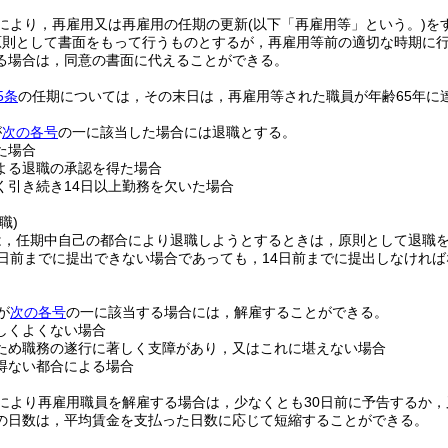
により，再雇用又は再雇用の任期の更新
(以下「再雇用等」という。)
を
原則として書面をもって行うものとするが，再雇用等前の適切な時期に
る場合は，同意の書面に代えることができる。
5条
の任期については，その末日は，再雇用等された職員が年齢65年に
が
次の各号
の一に該当した場合には退職とする。
た場合
よる退職の承認を得た場合
く引き続き14日以上勤務を欠いた場合
職)
は，任期中自己の都合により退職しようとするときは，原則として退職を
0日前までに提出できない場合であっても，14日前までに提出しなけれ
が
次の各号
の一に該当する場合には，解雇することができる。
しくよくない場合
ため職務の遂行に著しく支障があり，又はこれに堪えない場合
得ない都合による場合
により再雇用職員を解雇する場合は，少なくとも30日前に予告するか，
の日数は，平均賃金を支払った日数に応じて短縮することができる。