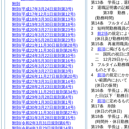
第13条
学長は，退
附則
2
退職証明書の記
附則
(平成17年3月24日規則第3号)
第3章
勤務
附則
(平成17年12月1日規則第12号)
(勤務時間)
附則
(平成18年3月30日規則第13号)
第14条
フルタイム
附則
(平成19年3月30日規則第18号)
2
短時間勤務職員の
附則
(平成20年3月27日規則第23号)
3
前2項
の規定によ
附則
(平成21年3月27日規則第19号)
(休日及び勤務時間
附則
(平成21年5月28日規則第23号)
第15条
再雇用職員
附則
(平成21年11月30日規則第28号)
2
前項
に掲げるも
附則
(平成22年11月30日規則第26号)
一
国民の祝日に
附則
(平成24年3月22日規則第10号)
二
12月29日か
附則
(平成24年5月30日規則第16号)
3
フルタイム勤務
附則
(平成25年3月27日規則第2号)
ものとする。
附則
(平成26年3月27日規則第3号)
4
前項
の規定にか
附則
(平成26年11月27日規則第20号)
い範囲内において
附則
(平成27年3月31日規則第14号)
(休日の振替)
附則
(平成28年2月23日規則第4号)
第16条
学長は，再
附則
(平成28年11月29日規則第34号)
た日
(以下「勤務日
附則
(平成29年3月28日規則第4号)
2
前項
に定めるも
附則
(平成30年1月30日規則第1号)
第17条
削除
附則
(平成30年3月27日規則第14号)
(休日の代休日)
附則
(平成30年11月30日規則第27号)
第18条
学長は，再
附則
(平成31年3月28日規則第15号)
(時間外・休日勤務
附則
(令和2年3月31日規則第6号)
第19条
学長は，業
附則
(令和4年3月29日規則第14号)