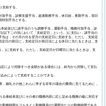
り支給する。
付加手当，診療支援手当，超過勤務手当，休日給，夜勤手当，宿日
員特別手当とする。
基本給並びに諸手当のうち調整手当，通勤手当，職務付加手当，診
日
(以下この項において「支給定日」という。)
に支払い，諸手当の
手当は，その月の分を翌月の支給定日に支給する。
ただし，支給定
給定日の前日に，支給定日が祝日法による休日に当たるときは，支
。)
に支給する。
ただし，支給定日が日曜日に当たるときは，支
協定により控除すべき金額がある場合には，給与から控除して支払
振込みによって支給することができる。
害，婚礼その他これらに準ずる非常の場合の費用に充てるために，
れる俸給表並びにその者の職務内容に応じ定める職務の級に対応す
の勤務時間をフルタイム勤務職員の1週間当たりの勤務時間である