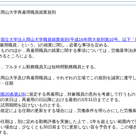
人岡山大学再雇用職員就業規則
，
国立大学法人岡山大学職員就業規則
(平成16年岡大規則第10号。以下
再雇用職員」という。)
の就業に関し，必要な事項を定める。
るもののほか，再雇用職員の就業に関する事項については，労働基準法
めるところによる。
は，フルタイム勤務職員又は短時間勤務職員とする。
人岡山大学及び再雇用職員は，それぞれの立場でこの規則を誠実に遵守
用・任期
第20条第1項
に規定する再雇用は，対象職員の意向を考慮して行うもの
の末日は，再雇用の日以降における最初の3月31日までとする。
，試用期間を設けないものとする。
の規定による任期の更新をする場合には，労働条件を明らかにした労働
の任期は，別に定める勤務評価を実施した上で，1年を超えない範囲内で
い場合は，少なくとも30日前までに更新しない旨を予告する。
この場
する。