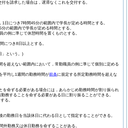
交付を請求した場合は，遅滞なくこれを交付する。
，1日につき7時間45分の範囲内で学長が定める時間とする。
45分の範囲内で学長が定める時間とする。
職員の例に準じて休憩時間を置くものとする。
期間につき8日以上とする。
日」という。)
間を超えない範囲内において，常勤職員の例に準じて個別に定める
を平均し1週間の勤務時間が
前条
に規定する所定勤務時間を超えな
とを命ずる必要がある場合には，あらかじめ勤務時間が割り振られ
該勤務することを命ずる必要がある日に割り振ることができる。
とする。
後の勤務日を当該休日に代わる日として指定することができる。
間外勤務又は休日勤務を命ずることがある。