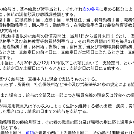
の給与は，基本給及び諸手当とし，それぞれ
次の各号
に定める区分によ
給，俸給の調整額及び教職調整額とする。
整手当，広域異動手当，通勤手当，単身赴任手当，特殊勤務手当，職務
員特別勤務手当，期末手当，勤勉手当，在宅勤務手当及び義務教育等教
び支給日)
び勤勉手当以外の給与の計算期間は，当月1日から当月末日までとし，
勤務手当及び義務教育等教員特別手当は，その月の月額の全額を毎月17
，超過勤務手当，休日給，夜勤手当，宿日直手当及び管理職員特別勤務
るときは，支給定日の前々日に，支給定日が土曜日に当たるときは，支
給する。
手当は，6月30日及び12月10日
(以下この項において「支給定日」という
，支給定日が土曜日に当たるときは，支給定日の前日に支給する。
基づく給与は，直接本人に現金で支払うものとする。
かわらず，所得税，社会保険料など法令及び労基法第24条の規定による
し出た場合は，給与の全部又は一部につき職員名義の預金又は貯金への
)
が再雇用職員又はその収入によって生計を維持する者の出産，疾病，災
した場合には，請求の日までの給与を支給する。
勤務職員の俸給月額は，その者の職員の区分及び職種の別に応じ適用さ
る額とする。
の俸給月額は，
前項
の規定の例による俸給月額に，その者の1週間当たり