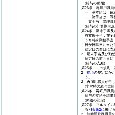
(給与の種類)
第23条
再雇用職員
一
基本給は，俸
二
諸手当は，調
直手当，管理職
(給与の計算期間及
第24条
期末手当及
療支援手当，在宅
うち特殊勤務手当
日が日曜日に当た
給定日の翌日に支
2
期末手当及び勤勉
給定日の前々日に
(給与の支給)
第25条
この規則に
2
前項
の規定にか
う。
3
再雇用職員が申
(非常時の給与支給
第26条
再雇用職員
給与の支給を請求
(俸給の決定)
第27条
フルタイム
る
別表第2
に掲げ
2
短時間勤務職員