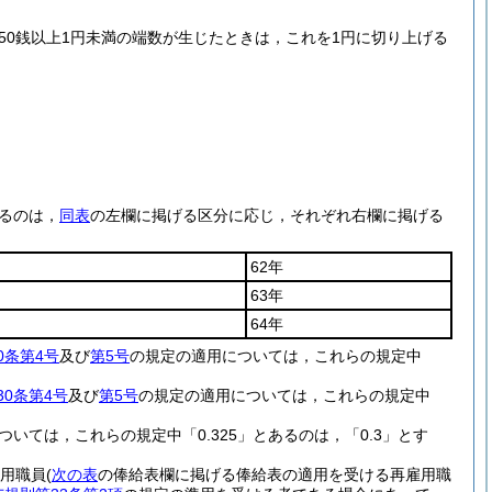
50銭以上1円未満の端数が生じたときは，これを1円に切り上げる
あるのは，
同表
の左欄に掲げる区分に応じ，それぞれ右欄に掲げる
62年
63年
64年
0条第4号
及び
第5号
の規定の適用については，これらの規定中
30条第4号
及び
第5号
の規定の適用については，これらの規定中
。
ついては，これらの規定中「0.325」とあるのは，「0.3」とす
用職員
(
次の表
の俸給表欄に掲げる俸給表の適用を受ける再雇用職