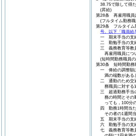
38.75で除し
(昇給)
第28条
再雇用職員
(フルタイム勤務職
第29条
フルタイム
号。以下「職員給
一
期末手当の支給
二
勤勉手当の支給
三
義務教育等教
再雇用職員につ
(短時間勤務職員の
第30条
短時間勤務
一
俸給の調整額
満の端数がある
二
通勤のため交
務職員に対する
三
超過勤務手当
務の時間とその
っても，100分の
四
勤務1時間当
その者の1週間
五
期末手当の支給
六
勤勉手当の支給
七
義務教育等教
の額に1円未満