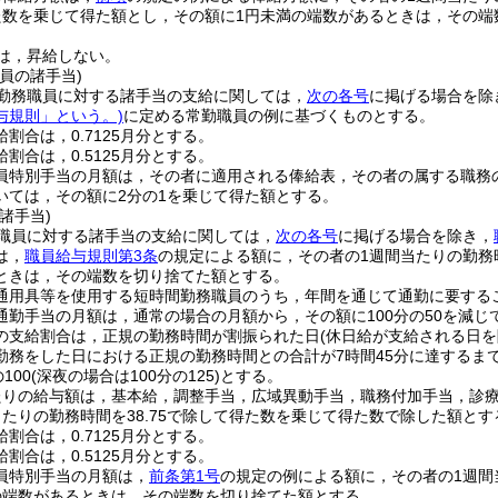
て得た数を乗じて得た額とし，その額に1円未満の端数があるときは，その
は，昇給しない。
員の諸手当)
勤務職員に対する諸手当の支給に関しては，
次の各号
に掲げる場合を除
与規則」という。)
に定める常勤職員の例に基づくものとする。
割合は，0.7125月分とする。
割合は，0.5125月分とする。
員特別手当の月額は，その者に適用される俸給表，その者の属する職務
いては，その額に2分の1を乗じて得た額とする。
諸手当)
職員に対する諸手当の支給に関しては，
次の各号
に掲げる場合を除き，
は，
職員給与規則第3条
の規定による額に，その者の1週間当たりの勤務時
ときは，その端数を切り捨てた額とする。
通用具等を使用する短時間勤務職員のうち，年間を通じて通勤に要するこ
通勤手当の月額は，通常の場合の月額から，その額に100分の50を減じ
の支給割合は，正規の勤務時間が割振られた日
(休日給が支給される日を
勤務をした日における正規の勤務時間との合計が7時間45分に達するま
100
(深夜の場合は100分の125)
とする。
たりの給与額は，基本給，調整手当，広域異動手当，職務付加手当，診療
当たりの勤務時間を38.75で除して得た数を乗じて得た数で除した額とす
割合は，0.7125月分とする。
割合は，0.5125月分とする。
員特別手当の月額は，
前条第1号
の規定の例による額に，その者の1週間
の端数があるときは，その端数を切り捨てた額とする。