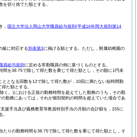
端数を切り捨てた額とする。
き，
国立大学法人岡山大学職員給与規則
(平成16年岡大規則第14
の級に対応する
別表第3
に掲げる額とする。
ただし，附属幼稚園の
職員給与規則
に定める常勤職員の例に基づくものとする。
間を38.75で除して得た数を乗じて得た額とし，その額に1円未
ととなる回数を12で除して得た数が，10回に満たない短時間勤
て得た額とする。
除く。)
における正規の勤務時間を超えてした勤務のうち，その勤
での勤務にあっては，それが個別契約の時間を超えていた場合であ
支援手当及び義務教育等教員特別手当の月額の合計額を，155に
る。
当たりの勤務時間を38.75で除して得た数を乗じて得た額とし，そ