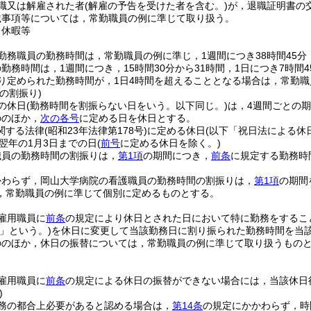
職又は解雇された者
(解雇の予告を受けた者を含む。)
が，退職証明書の
載事項等については，常勤職員の例に準じて取り扱う。
，休暇等
勤務職員の勤務時間は，常勤職員の例に準じ，1週間につき38時間45分
勤務時間は，1週間につき，15時間30分から31時間，1日につき7時間
り定められた勤務時間が，1日4時間を超えることとなる場合は，常勤
の割振り)
の休日
(勤務時間を割振らない日をいう。以下同じ。)
は，4週間ごとの
ののほか，
次の各号
に定める日を休日とする。
関する法律
(昭和23年法律第178号)
に定める休日
(以下「祝日法による休
ら翌年の1月3日までの日
(
前号
に定める休日を除く。)
職員の勤務時間の割振りは，
第1項
の期間につき，
前条
に規定する勤務時
かわらず，岡山大学病院の看護職員の勤務時間の割振りは，
第1項
の期間
，常勤職員の例に準じて個別に定めるものとする。
雇用職員に
前条
の規定により休日とされた日において特に勤務をするこ
」という。)
を休日に変更して当該勤務日に割り振られた勤務時間を当
ののほか，休日の振替については，常勤職員の例に準じて取り扱うもの
雇用職員に
前条
の規定による休日の振替ができない場合には，当該休日
)
務の都合上必要があると認める場合は，
第14条
の規定にかかわらず，時