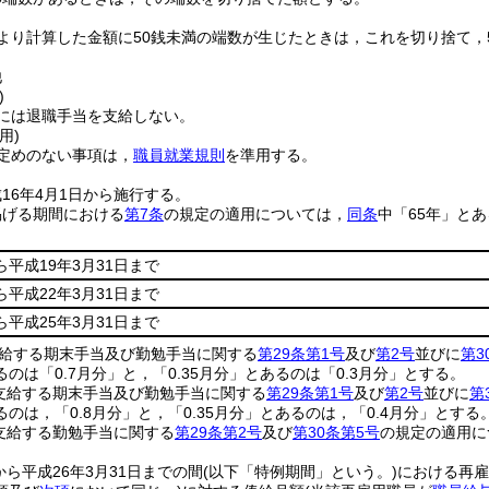
より計算した金額に50銭未満の端数が生じたときは，これを切り捨て，
他
)
には退職手当を支給しない。
用)
定めのない事項は，
職員就業規則
を準用する。
16年4月1日から施行する。
掲げる期間における
第7条
の規定の適用については，
同条
中「65年」と
ら平成19年3月31日まで
ら平成22年3月31日まで
ら平成25年3月31日まで
支給する期末手当及び勤勉手当に関する
第29条第1号
及び
第2号
並びに
第3
あるのは「0.7月分」と，「0.35月分」とあるのは「0.3月分」とする。
に支給する期末手当及び勤勉手当に関する
第29条第1号
及び
第2号
並びに
第
あるのは，「0.8月分」と，「0.35月分」とあるのは，「0.4月分」とする
に支給する勤勉手当に関する
第29条第2号
及び
第30条第5号
の規定の適用に
から平成26年3月31日までの間
(以下「特例期間」という。)
における再雇