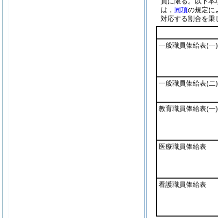
員に限る。以下本
は，
同項
の規定に
対応する割合を乗
一般職員俸給表
(一)
一般職員俸給表
(二)
教育職員俸給表
(一)
医療職員俸給表
看護職員俸給表