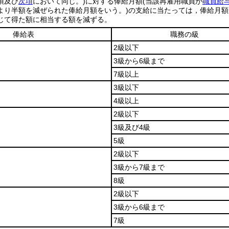
項及び
次項
において同じ。)
に対する俸給月額
(当該再雇用職員が
職員給与
より半額を減ぜられた俸給月額をいう。)
の支給に当たっては，俸給月額
じて得た額に相当する額を減ずる。
俸給表
職務の級
2級以下
3級から6級まで
7級以上
3級以下
4級以上
2級以下
3級及び4級
5級
2級以下
3級から7級まで
8級
2級以下
3級から6級まで
7級