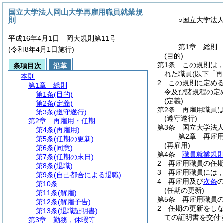
国立大学法人岡山大学再雇用職員就業規
則
○国立大学法
平成16年4月1日 岡大規則第11号
第1章
総則
(令和8年4月1日施行)
(目的)
第1条
この規則は
条項目次
沿革
れた職員
(以下「
本則
2
この規則に定め
第1章
総則
令及び諸規程の定
第1条
(目的)
(定義)
第2条
(定義)
第2条
再雇用職員
第3条
(遵守遂行)
(遵守遂行)
第2章
再雇用・任期
第3条
国立大学法
第4条
(再雇用)
第2章
再雇
第5条
(任期の更新)
(再雇用)
第6条
(同意)
第4条
職員就業規則
第7条
(任期の末日)
2
再雇用職員の任期
第8条
(退職)
3
再雇用職員には
第9条
(自己都合による退職)
4
再雇用及び
次条
第10条
(任期の更新)
第11条
(解雇)
第5条
再雇用職員
第12条
(解雇予告)
2
任期の更新をしな
第13条
(退職証明書)
ての証明書を交付
第3章
勤務，休暇等