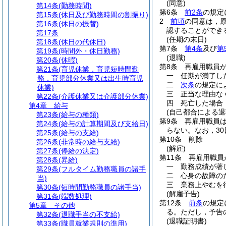
(同意)
第14条
(勤務時間)
第6条
前2条
の規定
第15条
(休日及び勤務時間の割振り)
2
前項
の同意は，
第16条
(休日の振替)
認することができ
第17条
(任期の末日)
第18条
(休日の代休日)
第7条
第4条
及び
第
第19条
(時間外・休日勤務)
(退職)
第20条
(休暇)
第8条
再雇用職員
第21条
(育児休業，育児短時間勤
一
任期が満了し
務，育児部分休業又は出生時育児
二
次条
の規定に
休業)
三
正当な理由な
第22条
(介護休業又は介護部分休業)
四
死亡した場合
第4章
給与
(自己都合による退
第23条
(給与の種類)
第9条
再雇用職員
第24条
(給与の計算期間及び支給日)
らない。
なお，3
第25条
(給与の支給)
第10条
削除
第26条
(非常時の給与支給)
(解雇)
第27条
(俸給の決定)
第11条
再雇用職員
第28条
(昇給)
一
勤務成績が著
第29条
(フルタイム勤務職員の諸手
二
心身の故障の
当)
三
業務上やむを
第30条
(短時間勤務職員の諸手当)
(解雇予告)
第31条
(端数処理)
第12条
前条
の規定
第5章
その他
る。
ただし，予告
第32条
(退職手当の不支給)
(退職証明書)
第33条
(職員就業規則の準用)