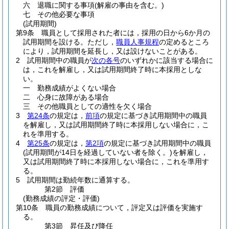
六
退職に関する事項
(解雇の事由を含む。)
七
その他必要な事項
(試用期間)
第9条
職員として採用された者には，採用の日から6か月の
試用期間を設ける。
ただし，
職員人事規程
の定めるところ
により，試用期間を延長し，又は設けないことがある。
2
試用期間中の職員が
次の各号
のいずれかに該当する場合に
は，これを解雇し，又は試用期間終了時に本採用としな
い。
一
勤務成績がよくない場合
二
心身に故障がある場合
三
その他職員としての適性を欠く場合
3
第24条
の規定は，
前項
の規定に基づき試用期間中の職員
を解雇し，又は試用期間終了時に本採用しない場合に，こ
れを準用する。
4
第25条
の規定は，
第2項
の規定に基づき試用期間中の職員
(試用期間が14日を経過していない者を除く。)
を解雇し，
又は試用期間終了時に本採用しない場合に，これを準用す
る。
5
試用期間は勤続年数に通算する。
第2節
評価
(勤務成績の評定・評価)
第10条
職員の勤務成績について，評定又は評価を実施す
る。
第3節
昇任及び降任