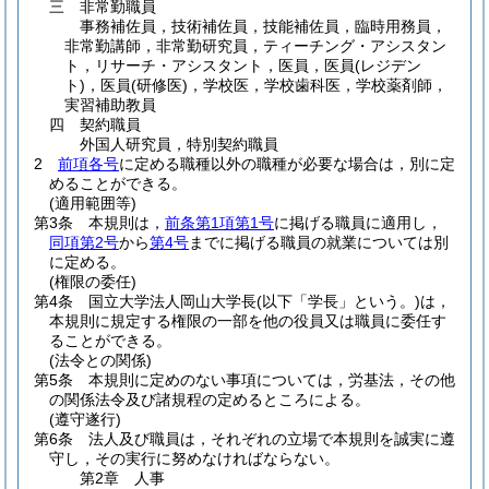
三
非常勤職員
事務補佐員，技術補佐員，技能補佐員，臨時用務員，
非常勤講師，非常勤研究員，ティーチング・アシスタン
ト，リサーチ・アシスタント，医員，医員
(レジデン
ト)
，医員
(研修医)
，学校医，学校歯科医，学校薬剤師，
実習補助教員
四
契約職員
外国人研究員，特別契約職員
2
前項各号
に定める職種以外の職種が必要な場合は，別に定
めることができる。
(適用範囲等)
第3条
本規則は，
前条第1項第1号
に掲げる職員に適用し，
同項第2号
から
第4号
までに掲げる職員の就業については別
に定める。
(権限の委任)
第4条
国立大学法人岡山大学長
(以下「学長」という。)
は，
本規則に規定する権限の一部を他の役員又は職員に委任す
ることができる。
(法令との関係)
第5条
本規則に定めのない事項については，労基法，その他
の関係法令及び諸規程の定めるところによる。
(遵守遂行)
第6条
法人及び職員は，それぞれの立場で本規則を誠実に遵
守し，その実行に努めなければならない。
第2章
人事