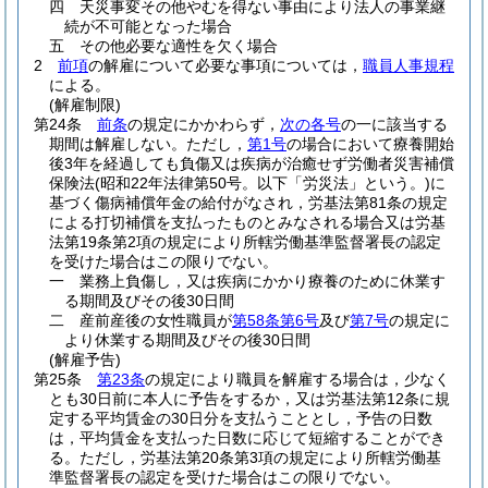
四
天災事変その他やむを得ない事由により法人の事業継
続が不可能となった場合
五
その他必要な適性を欠く場合
2
前項
の解雇について必要な事項については，
職員人事規程
による。
(解雇制限)
第24条
前条
の規定にかかわらず，
次の各号
の一に該当する
期間は解雇しない。
ただし，
第1号
の場合において療養開始
後3年を経過しても負傷又は疾病が治癒せず労働者災害補償
保険法
(昭和22年法律第50号。以下「労災法」という。)
に
基づく傷病補償年金の給付がなされ，労基法第81条の規定
による打切補償を支払ったものとみなされる場合又は労基
法第19条第2項の規定により所轄労働基準監督署長の認定
を受けた場合はこの限りでない。
一
業務上負傷し，又は疾病にかかり療養のために休業す
る期間及びその後30日間
二
産前産後の女性職員が
第58条第6号
及び
第7号
の規定に
より休業する期間及びその後30日間
(解雇予告)
第25条
第23条
の規定により職員を解雇する場合は，少なく
とも30日前に本人に予告をするか，又は労基法第12条に規
定する平均賃金の30日分を支払うこととし，予告の日数
は，平均賃金を支払った日数に応じて短縮することができ
る。
ただし，労基法第20条第3項の規定により所轄労働基
準監督署長の認定を受けた場合はこの限りでない。