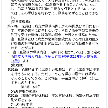
定の勤務時間を超えて，又は特定された休日に，職員
(妊産
婦である職員を除く。)
に勤務を命ずることがある。
ただ
し，労基法第33条第1項の手続きを必要とするものについ
ては，その手続きを行わずに，勤務を命ずることはできな
い。
(宿日直勤務)
第50条
職員は，所定の勤務時間以外の時間及び休日におい
て，本来の業務に従事しないで，所轄労働基準監督署長の
許可を受けた建物，設備等の保全，外部との連絡のための
宿日直勤務並びに病室の巡回等病院における宿日直勤務及
び動物の管理等動物飼育施設における宿日直勤務を命ぜら
れることがある。
2
宿日直勤務の職務内容，時間その他については，別に定め
る
国立大学法人岡山大学宿日直規程
(平成16年岡大規程第
14号)
による。
(出勤簿)
第51条
始業時までに出勤した職員は，直ちに出勤簿に押印
を行うものとする。
ただし，やむを得ない場合には署名に
かえることができる。
この場合，事後速やかに押印に訂正
するものとする。
第2節
休暇
(有給休暇の種類)
第52条
職員の有給休暇は，年次有給休暇，病気休暇及び特
別休暇とする。
(年次有給休暇)