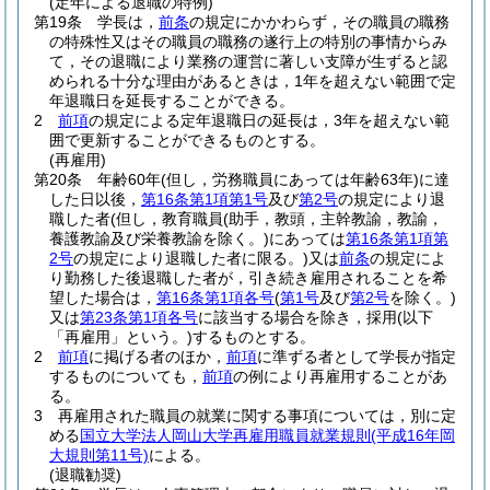
(定年による退職の特例)
第19条
学長は，
前条
の規定にかかわらず，その職員の職務
の特殊性又はその職員の職務の遂行上の特別の事情からみ
て，その退職により業務の運営に著しい支障が生ずると認
められる十分な理由があるときは，1年を超えない範囲で定
年退職日を延長することができる。
2
前項
の規定による定年退職日の延長は，3年を超えない範
囲で更新することができるものとする。
(再雇用)
第20条
年齢60年
(但し，労務職員にあっては年齢63年)
に達
した日以後，
第16条第1項第1号
及び
第2号
の規定により退
職した者
(但し，教育職員
(助手，教頭，主幹教諭，教諭，
養護教諭及び栄養教諭を除く。)
にあっては
第16条第1項第
2号
の規定により退職した者に限る。)
又は
前条
の規定によ
り勤務した後退職した者が，引き続き雇用されることを希
望した場合は，
第16条第1項各号
(
第1号
及び
第2号
を除く。)
又は
第23条第1項各号
に該当する場合を除き，採用
(以下
「再雇用」という。)
するものとする。
2
前項
に掲げる者のほか，
前項
に準ずる者として学長が指定
するものについても，
前項
の例により再雇用することがあ
る。
3
再雇用された職員の就業に関する事項については，別に定
める
国立大学法人岡山大学再雇用職員就業規則
(平成16年岡
大規則第11号)
による。
(退職勧奨)