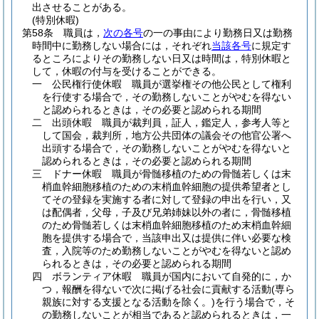
出させることがある。
(特別休暇)
第58条
職員は，
次の各号
の一の事由により勤務日又は勤務
時間中に勤務しない場合には，それぞれ
当該各号
に規定す
るところによりその勤務しない日又は時間は，特別休暇と
して，休暇の付与を受けることができる。
一
公民権行使休暇 職員が選挙権その他公民として権利
を行使する場合で，その勤務しないことがやむを得ない
と認められるときは，その必要と認められる期間
二
出頭休暇 職員が裁判員，証人，鑑定人，参考人等と
して国会，裁判所，地方公共団体の議会その他官公署へ
出頭する場合で，その勤務しないことがやむを得ないと
認められるときは，その必要と認められる期間
三
ドナー休暇 職員が骨髄移植のための骨髄若しくは末
梢血幹細胞移植のための末梢血幹細胞の提供希望者とし
てその登録を実施する者に対して登録の申出を行い，又
は配偶者，父母，子及び兄弟姉妹以外の者に，骨髄移植
のため骨髄若しくは末梢血幹細胞移植のため末梢血幹細
胞を提供する場合で，当該申出又は提供に伴い必要な検
査，入院等のため勤務しないことがやむを得ないと認め
られるときは，その必要と認められる期間
四
ボランティア休暇 職員が国内において自発的に，か
つ，報酬を得ないで次に掲げる社会に貢献する活動
(専ら
親族に対する支援となる活動を除く。)
を行う場合で，そ
の勤務しないことが相当であると認められるときは，一