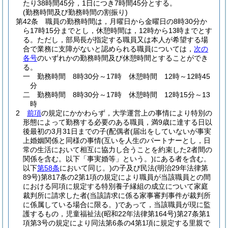
たり38時間45分，1日につき7時間45分とする。
(勤務時間及び勤務時間の割振り)
第42条
職員の勤務時間は，月曜日から金曜日の8時30分か
ら17時15分までとし，休憩時間は，12時から13時までとす
る。
ただし，部局長が指定する職員又は本人が希望する場
合で業務に支障がないと認められる職員については，
次の
各号
のいずれかの勤務時間及び休憩時間とすることができ
る。
一
勤務時間 8時30分～17時 休憩時間 12時～12時45
分
二
勤務時間 8時30分～17時 休憩時間 12時15分～13
時
2
前項
の規定にかかわらず，大学運営上の事情により特別の
形態によって勤務する必要のある職員，満9歳に達する日以
後最初の3月31日までの子
(配偶者
(届出をしていないが事実
上婚姻関係と同様の事情
(互いを人生のパートナーとし，日
常の生活において相互に協力し合うことを約束した2者間の
関係を含む。以下「事実婚等」という。)
にある者を含む。
以下
第58条
において同じ。)
の子及び民法
(明治29年法律第
89号)
第817条の2第1項の規定により職員が当該職員との間
における同項に規定する特別養子縁組の成立について家庭
裁判所に請求した者
(当該請求に係る家事審判事件が裁判所
に係属している場合に限る。)
であって，当該職員が現に監
護するもの，児童福祉法
(昭和22年法律第164号)
第27条第1
項第3号の規定により同法第6条の4第1項に規定する里親で