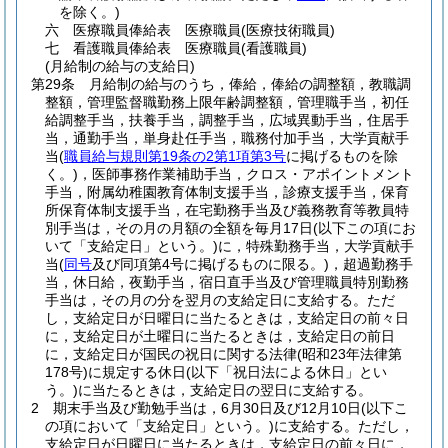
を除く。)
六
医療職員俸給表 医療職員
(医療技術職員)
七
看護職員俸給表 医療職員
(看護職員)
(月給制の給与の支給日)
第29条
月給制の給与のうち，俸給，俸給の調整額，教職調
整額，管理監督職勤務上限年齢調整額，管理職手当，初任
給調整手当，扶養手当，調整手当，広域異動手当，住居手
当，通勤手当，単身赴任手当，職務付加手当，大学貢献手
当
(
職員給与規則第19条の2第1項第3号
に掲げるものを除
く。)
，医師事務作業補助手当，クロス・アポイントメント
手当，附属幼稚園教育体制支援手当，診療支援手当，保育
所保育体制支援手当，在宅勤務手当及び義務教育等教員特
別手当は，その月の月額の全額を毎月17日
(以下この項にお
いて「支給定日」という。)
に，特殊勤務手当，大学貢献手
当
(
同号
及び同項第4号に掲げるものに限る。)
，超過勤務手
当，休日給，夜勤手当，宿日直手当及び管理職員特別勤務
手当は，その月の分を翌月の支給定日に支給する。
ただ
し，支給定日が日曜日に当たるときは，支給定日の前々日
に，支給定日が土曜日に当たるときは，支給定日の前日
に，支給定日が国民の祝日に関する法律
(昭和23年法律第
178号)
に規定する休日
(以下「祝日法による休日」とい
う。)
に当たるときは，支給定日の翌日に支給する。
2
期末手当及び勤勉手当は，6月30日及び12月10日
(以下こ
の項において「支給定日」という。)
に支給する。
ただし，
支給定日が日曜日に当たるときは，支給定日の前々日に，