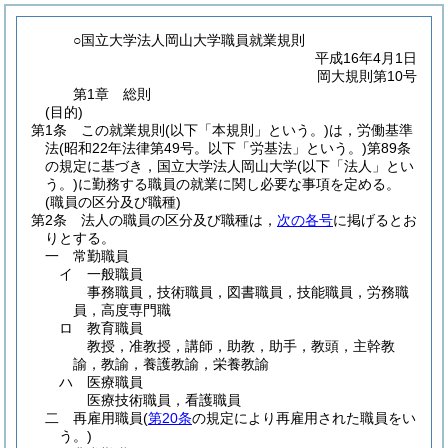
○国立大学法人岡山大学職員就業規則
平成16年4月1日
岡大規則第10号
第1章
総則
(目的)
第1条
この就業規則
(以下「本規則」という。)
は，労働基準
法
(昭和22年法律第49号。以下「労基法」という。)
第89条
の規定に基づき，国立大学法人岡山大学
(以下「法人」とい
う。)
に勤務する職員の就業に関し必要な事項を定める。
(職員の区分及び職種)
第2条
法人の職員の区分及び職種は，
次の各号
に掲げるとお
りとする。
一
常勤職員
イ
一般職員
事務職員，技術職員，図書職員，技能職員，労務職
員，高度専門職
ロ
教育職員
教授，准教授，講師，助教，助手，教頭，主幹教
諭，教諭，養護教諭，栄養教諭
ハ
医療職員
医療技術職員，看護職員
二
再雇用職員
(
第20条
の規定により再雇用された職員をい
う。)