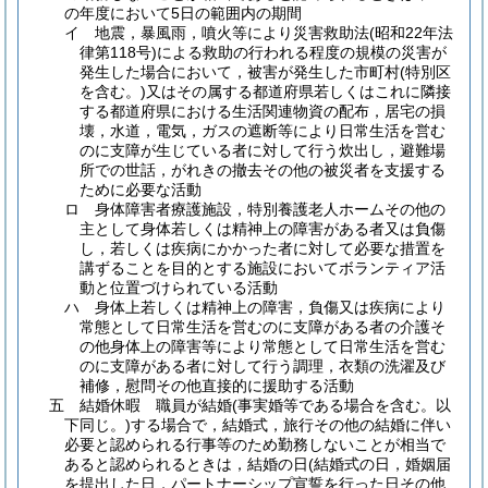
の年度において5日の範囲内の期間
イ
地震，暴風雨，噴火等により災害救助法
(昭和22年法
律第118号)
による救助の行われる程度の規模の災害が
発生した場合において，被害が発生した市町村
(特別区
を含む。)
又はその属する都道府県若しくはこれに隣接
する都道府県における生活関連物資の配布，居宅の損
壊，水道，電気，ガスの遮断等により日常生活を営む
のに支障が生じている者に対して行う炊出し，避難場
所での世話，がれきの撤去その他の被災者を支援する
ために必要な活動
ロ
身体障害者療護施設，特別養護老人ホームその他の
主として身体若しくは精神上の障害がある者又は負傷
し，若しくは疾病にかかった者に対して必要な措置を
講ずることを目的とする施設においてボランティア活
動と位置づけられている活動
ハ
身体上若しくは精神上の障害，負傷又は疾病により
常態として日常生活を営むのに支障がある者の介護そ
の他身体上の障害等により常態として日常生活を営む
のに支障がある者に対して行う調理，衣類の洗濯及び
補修，慰問その他直接的に援助する活動
五
結婚休暇 職員が結婚
(事実婚等である場合を含む。以
下同じ。)
する場合で，結婚式，旅行その他の結婚に伴い
必要と認められる行事等のため勤務しないことが相当で
あると認められるときは，結婚の日
(結婚式の日，婚姻届
を提出した日，パートナーシップ宣誓を行った日その他