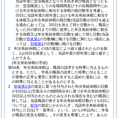
当該年度に交流職員となり引き続き再び職員となったも
の 交流職員としての在職期間及びその在職期間中にお
ける年次有給休暇に相当する休暇の残日数等を考慮し，
20日に当該年度の前年度における年次有給休暇に相当す
る休暇又は年次有給休暇の残日数
(当該日数が20日を超え
る場合にあっては，20日)
を加えて得た日数から，職員と
なった日の前日までの間に使用した年次有給休暇に相当
する休暇又は年次有給休暇の日数を減じて得た日数
(当該
日数が
別表第1
の日数欄に掲げる日数に満たない場合にあ
っては，
別表第1
の日数欄に掲げる日数)
2
年次有給休暇
(この項の規定により繰り越されたものを除
く。)
は20日を限度として，当該年度の翌年度に繰り越すこ
とができる。
(年次有給休暇の手続)
第54条
年次有給休暇は，職員の請求する時季に与えるもの
とする。
ただし，学長が職員の請求した時季に与えること
が業務の正常な運営に支障を生ずると認めた場合には，他
の時季に与えることがあるものとする。
2
前条第1項
の規定に基づき付与された年次有給休暇の日数
が10日以上
(労基法その他関係法令に基づき年次有給休暇が
10日以上付与されたものとみなされる場合を含む)
の職員に
対しては，当該職員の有する年次有給休暇日数のうち5日に
ついては，
前項
の規定にかかわらず，当該年次有給休暇を
付与した日
(以下「基準日」という。)
から1年以内に，学長
が職員の意見を聴取し，その意見を尊重した上で，あらか