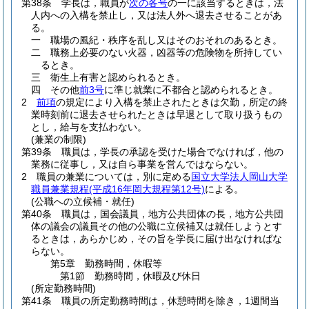
第38条
学長は，職員が
次の各号
の一に該当するときは，法
人内への入構を禁止し，又は法人外へ退去させることがあ
る。
一
職場の風紀・秩序を乱し又はそのおそれのあるとき。
二
職務上必要のない火器，凶器等の危険物を所持してい
るとき。
三
衛生上有害と認められるとき。
四
その他
前3号
に準じ就業に不都合と認められるとき。
2
前項
の規定により入構を禁止されたときは欠勤，所定の終
業時刻前に退去させられたときは早退として取り扱うもの
とし，給与を支払わない。
(兼業の制限)
第39条
職員は，学長の承認を受けた場合でなければ，他の
業務に従事し，又は自ら事業を営んではならない。
2
職員の兼業については，別に定める
国立大学法人岡山大学
職員兼業規程
(平成16年岡大規程第12号)
による。
(公職への立候補・就任)
第40条
職員は，国会議員，地方公共団体の長，地方公共団
体の議会の議員その他の公職に立候補又は就任しようとす
るときは，あらかじめ，その旨を学長に届け出なければな
らない。
第5章
勤務時間，休暇等
第1節
勤務時間，休暇及び休日
(所定勤務時間)
第41条
職員の所定勤務時間は，休憩時間を除き，1週間当