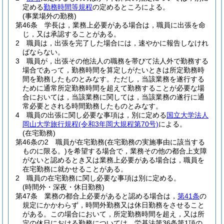
定める
勤務時間等規程
の定めるところによる。
(事業場外の勤務)
第46条
学長は，業務上必要がある場合は，職員に出張を命
じ，又は承認することがある。
2
職員は，出張を完了した場合には，速やかに報告しなけれ
ばならない。
3
職員が，出張その他法人の職務を帯びて法人外で勤務する
場合であって，勤務時間を算定しがたいときは所定勤務時
間を勤務したものとみなす。
ただし，当該業務を遂行する
ために通常所定勤務時間を超えて勤務することが必要な場
合においては，当該業務に関しては，当該業務の遂行に通
常必要とされる時間勤務したものとみなす。
4
職員の出張に関し必要な事項は，別に定める
国立大学法人
岡山大学旅行規程
(令和3年岡大規程第70号)
による。
(在宅勤務)
第46条の2
職員が在宅勤務
(在宅勤務の実施事由に該当する
ものに限る。)
を希望する場合で，業務その他の都合上支障
がないと認めるとき又は業務上必要がある場合は，職員を
在宅勤務に就かせることがある。
2
職員の在宅勤務に関し必要な事項は別に定める。
(時間外・深夜・休日勤務)
第47条
業務の都合上必要があると認める場合は，
第41条
の
規定にかかわらず，時間外勤務又は休日勤務をさせること
がある。
この場合において，所定勤務時間を超え，又は所
定の休日における勤務については，労基法第36条第1項の