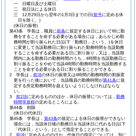
一
日曜日及び土曜日
二
祝日法による休日
三
12月29日から翌年の1月3日までの日
(
前号
に定める休
日を除く。)
(休日の振替)
第43条
学長は，職員に
前条
に規定する休日において特に勤
務をすることを命ずる必要がある場合には，あらかじめ勤
務時間が割り振られた日
(以下「勤務日」という。)
を休日
に変更して当該勤務日に割り振られた勤務時間を当該勤務
することを命ずる必要がある日に割り振り，又は，当該期
間内にある勤務日の勤務時間のうち，4時間を当該勤務日に
割り振ることをやめて当該4時間の勤務時間を当該勤務する
ことを命ずる必要がある日に割り振ることができる。
2
学長は，
前項
の休日の振替又は4時間の勤務時間の割振変
更を行った後において，当該職員の勤務時間が
第41条
に規
定する所定勤務時間を超えないようにしなければならな
い。
3
前2項
に定めるもののほか，休日の振替については，
勤務
時間等規程
の定めるところによる。
第44条
削除
(休日の代休日)
第45条
学長は，
第43条
の規定による休日の振替ができない
場合には，当該休日後の勤務日を当該休日に代わる日
(以下
「代休日」という。)
として指定することができる。
2
前項
に定めるもののほか，代休日の指定については，別に