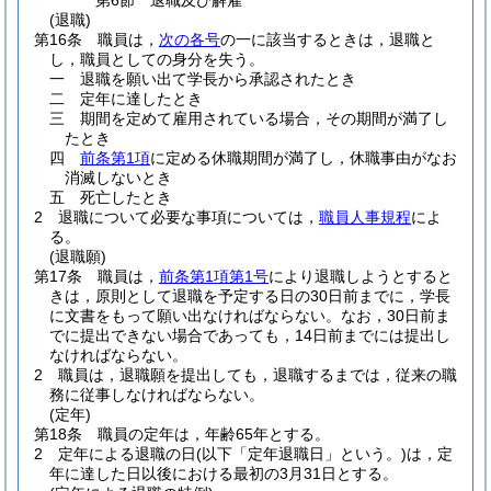
第6節
退職及び解雇
(退職)
第16条
職員は，
次の各号
の一に該当するときは，退職と
し，職員としての身分を失う。
一
退職を願い出て学長から承認されたとき
二
定年に達したとき
三
期間を定めて雇用されている場合，その期間が満了し
たとき
四
前条第1項
に定める休職期間が満了し，休職事由がなお
消滅しないとき
五
死亡したとき
2
退職について必要な事項については，
職員人事規程
によ
る。
(退職願)
第17条
職員は，
前条第1項第1号
により退職しようとすると
きは，原則として退職を予定する日の30日前までに，学長
に文書をもって願い出なければならない。
なお，30日前ま
でに提出できない場合であっても，14日前までには提出し
なければならない。
2
職員は，退職願を提出しても，退職するまでは，従来の職
務に従事しなければならない。
(定年)
第18条
職員の定年は，年齢65年とする。
2
定年による退職の日
(以下「定年退職日」という。)
は，定
年に達した日以後における最初の3月31日とする。