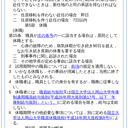
赴任できないときは，新任地の上司の承認を得なければな
らない。
一
住居移転を伴わない赴任の場合 即日
二
住居移転を伴う赴任の場合 7日以内
第5節
休職
(休職)
第15条
職員が
次の各号
の一に該当する場合は，原則として
休職とする。
一
心身の故障のため，病気休暇が引き続き90日を超え，
なお引き続き長期の休養を要する場合
二
刑事事件に関し起訴された場合
三
その他学長が定める事由に該当する場合
2
試用期間中の職員については，
前項
の規定を適用しない。
3
いかなる休職も，その事由が消滅したときは，当然に終了
したものとみなされる。
4
休職者は，職員としての身分を有するが，職務に従事しな
い。
5
休職者には，
職員給与規則
又は
国立大学法人岡山大学年俸
制適用職員給与規則
(平成26年岡大規則第17号。以下「年
俸制給与規則」という。)
に定める場合を除き，給与は支給
しない。
6
休職期間その他必要な事項については，別に定める
国立大
学法人岡山大学職員休職規程
(平成16年岡大規程第8号)
によ
る。