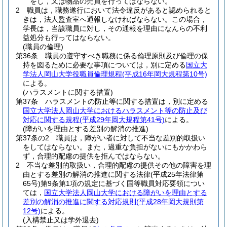
をし，又は物品の売買を行ってはならない。
2
職員は，職務遂行において法令違反があると認められると
きは，法人監査室へ通報しなければならない。
この場合，
学長は，当該職員に対し，その通報を理由になんらの不利
益処分も行ってはならない。
(職員の倫理)
第36条
職員の遵守すべき職務に係る倫理原則及び倫理の保
持を図るために必要な事項については，別に定める
国立大
学法人岡山大学役職員倫理規程
(平成16年岡大規程第10号)
による。
(ハラスメントに関する措置)
第37条
ハラスメントの防止等に関する措置は，別に定める
国立大学法人岡山大学におけるハラスメント等の防止及び
対応に関する規程
(平成29年岡大規程第41号)
による。
(障がいを理由とする差別の解消の推進)
第37条の2
職員は，障がい者に対して不当な差別的取扱い
をしてはならない。
また，過重な負担がないにもかかわら
ず，合理的配慮の提供を拒んではならない。
2
不当な差別的取扱い，合理的配慮の提供その他の障害を理
由とする差別の解消の推進に関する法律
(平成25年法律第
65号)
第9条第1項の規定に基づく国等職員対応要領につい
ては，
国立大学法人岡山大学における障がいを理由とする
差別の解消の推進に関する対応規則
(平成28年岡大規則第
12号)
による。
(入構禁止又は学外退去)