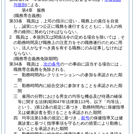
与規則
による。
第4章
服務
(職務専念義務)
第33条
職員は，上司の指示に従い，職務上の責任を自覚
し，誠実にかつ公正に職務を遂行するとともに，法人の秩
序の維持に努めなければならない。
2
職員は，本規則又は関係法令の定める場合を除いては，そ
の勤務時間及び職務上の注意力をその職務遂行のために用
い，法人がなすべき責を有する職務にのみ従事しなければ
ならない。
(職務専念義務免除期間)
第34条
職員は，
次の各号
の一の事由に該当する場合には，
職務専念義務を免除される。
一
勤務時間内レクリエーションへの参加を承認された期
間
二
勤務時間内に組合交渉に参加することを承認された期
間
三
雇用の分野における男女の均等な機会及び待遇の確保
等に関する法律
(昭和47年法律第113号。以下「均等法」
という。)
第12条の規定に基づき，勤務時間内に保健指導
又は健康診査を受けることを承認された期間
四
均等法第13条の規定に基づき，
前号
の保健指導又は健
康診査に基づく指導事項を守るための措置により勤務し
ないことを承認された期間