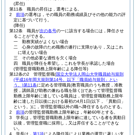
(昇任)
第11条
職員の昇任は，選考による。
2
前項
の選考は，その職員の勤務成績及びその他の能力の評
定に基づいて行う。
(降任)
第12条
職員が
次の各号
の一に該当する場合には，降任させ
ることができる。
一
勤務実績がよくない場合
二
心身の故障のため職務の遂行に支障があり，又はこれ
に堪えない場合
三
その他必要な適性を欠く場合
四
職員が降任を希望し，これを学長が承認した場合
(管理監督職勤務上限年齢による降任等)
第12条の2
管理監督職
(
国立大学法人岡山大学職員給与規則
(平成16年岡大規則第14号。以下「職員給与規則」とい
う。)
第11条
に定める管理職員
(教育職員のうち教授，准教
授，講師及び助教の兼ねる職を除く)
)
であって管理監督職
勤務上限年齢に達している職員は，管理監督職勤務上限年
齢に達した日以後における最初の4月1日
(以下，「異動日」
という。)
に，管理監督職以外の職へ降任するものとする。
2
前項
の管理監督職勤務上限年齢は，年齢60年とする。
3
学長は，管理監督職勤務上限年齢に達している者を異動日
以後，管理監督職に採用し，又は昇任することができな
い。
4
学長は，
第1項
による降任等により業務の運営に著しい支