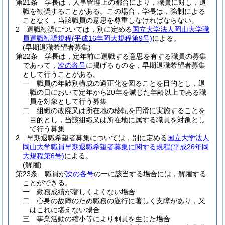
第21条
学長は，人事管理上の都合により，職員に対し，退
職を勧奨することがある。
この場合，学長は，強制による
ことなく，当該職員の意思を尊重しなければならない。
2
退職勧奨については，別に定める
国立大学法人岡山大学職
員退職勧奨規程
(平成16年岡大規程第9号)
による。
(早期退職希望者募集)
第22条
学長は，定年前に退職する意思を有する職員の募集
であって，
次の各号
に掲げるものを，早期退職希望者募集
として行うことがある。
一
職員の年齢別構成の適正化を図ることを目的とし，退
職の日において定年から20年を減じた年齢以上である職
員を対象として行う募集
二
組織の改廃又は所在地の移転を円滑に実施することを
目的とし，当該組織又は所在地に属する職員を対象とし
て行う募集
2
早期退職希望者募集については，別に定める
国立大学法人
岡山大学職員早期退職希望者募集に関する規程
(平成26年岡
大規程第6号)
による。
(解雇)
第23条
職員が
次の各号
の一に該当する場合には，解雇する
ことができる。
一
勤務成績が著しくよくない場合
二
心身の故障のため職務の遂行に著しく支障があり，又
はこれに堪えない場合
三
事業活動の縮小等により剰員を生じた場合