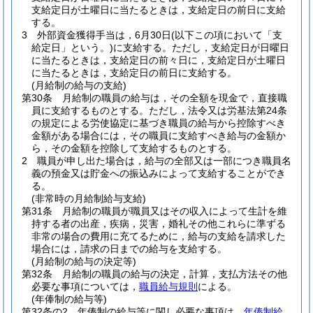
支給定日が土曜日に当たるときは，支給定日の前日に支給
する。
3
外部資金獲得手当は，6月30日
(以下この項において「支
給定日」という。)
に支給する。
ただし，支給定日が日曜日
に当たるときは，支給定日の前々日に，支給定日が土曜日
に当たるときは，支給定日の前日に支給する。
(月給制の給与の支給)
第30条
月給制の職員の給与は，その全額を現金で，直接職
員に支給するものとする。
ただし，法令又は労基法第24条
の規定による労使協定に基づき職員の給与から控除すべき
金額がある場合には，その職員に支給すべき給与の金額か
ら，その金額を控除して支給するものとする。
2
職員が申し出た場合は，給与の全部又は一部につき職員名
義の預金又は貯金への振込みによって支給することができ
る。
(非常時の月給制給与支給)
第31条
月給制の職員が職員又はその収入によって生計を維
持する者の出産，疾病，災害，婚礼その他これらに準ずる
非常の場合の費用に充てるために，給与の支給を請求した
場合には，請求の日までの給与を支給する。
(月給制の給与の決定等)
第32条
月給制の職員の給与の決定，計算，支払方法その他
必要な事項については，
職員給与規則
による。
(年俸制の給与等)
第32条の2
年俸制の給与等に関し必要な事項は，
年俸制給