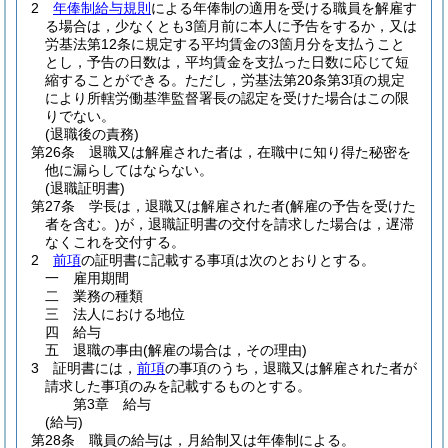
2
年俸制給与規則
による年俸制の適用を受ける職員を解雇す
る場合は，少なくとも3箇月前に本人に予告をするか，又は
労基法第12条に規定する平均賃金の3箇月分を支払うこと
とし，予告の日数は，平均賃金を支払った日数に応じて短
縮することができる。
ただし，労基法第20条第3項の規定
により所轄労働基準監督署長の認定を受けた場合はこの限
りでない。
(退職後の責務)
第26条
退職又は解雇された者は，在職中に知り得た秘密を
他に漏らしてはならない。
(退職証明書)
第27条
学長は，退職又は解雇された者
(解雇の予告を受けた
者を含む。)
が，退職証明書の交付を請求した場合は，遅滞
なくこれを交付する。
2
前項
の証明書に記載する事項は次のとおりとする。
一
雇用期間
二
業務の種類
三
法人における地位
四
給与
五
退職の事由
(解雇の場合は，その理由)
3
証明書には，
前項
の事項のうち，退職又は解雇された者が
請求した事項のみを記載するものとする。
第3章
給与
(給与)
第28条
職員の給与は，月給制又は年俸制による。