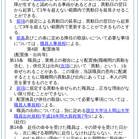
障が生ずると認められる事由があるときは，異動日の翌日
から起算して1年を超えない範囲内で異動日を延長させるこ
とができる。
5
前項
の規定による異動日の延長は，異動日の翌日から起算
して3年を超えない範囲内で更新することができるものとす
る。
6
前条
及びこの条に定める降任の取扱いについて必要な事項
については，
職員人事規程
による。
第4節
配置換等
(配置換・出向等)
第13条
職員は，業務上の都合により配置換
(職種間の異動を
含む。)
，併任又は出向
(
次項
において「異動」という。)
を
命ぜられることがある。
この場合，当該職員の意向に配慮
するとともに職種間の異動及び出向にあっては，本人の同
意を要するものとする。
2
前項
に規定する異動を命ぜられた職員は，正当な理由がな
い限り拒むことができない。
3
配置換及び併任の取扱いについて必要な事項については，
職員人事規程
による。
4
職員の出向については，別に定める
国立大学法人岡山大学
職員出向規程
(平成16年岡大規程第7号)
による。
(赴任)
第14条
赴任の命令を受けた職員は，その辞令を受けた日か
ら，次に掲げる期間内に赴任しなければならない。
ただ
し，やむを得ない理由により定められた期間内に新任地に