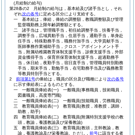
(月給制の給与)
第28条の2
月給制の給与は，基本給及び諸手当とし，それ
ぞれ
次の各号
に定める区分により支給する。
一
基本給は，俸給，俸給の調整額，教職調整額及び管理
監督職勤務上限年齢調整額とする。
二
諸手当は，管理職手当，初任給調整手当，扶養手当，
調整手当，広域異動手当，住居手当，通勤手当，単身赴
任手当，特殊勤務手当，職務付加手当，大学貢献手当，
医師事務作業補助手当，クロス・アポイントメント手
当，附属幼稚園教育体制支援手当，診療支援手当，外部
資金獲得手当，保育所保育体制支援手当，超過勤務手
当，休日給，夜勤手当，宿日直手当，管理職員特別勤務
手当，期末手当，勤勉手当，在宅勤務手当及び義務教育
等教員特別手当とする。
2
前項第1号
の俸給は，職員の区分及び職種により
次の各号
に示す俸給表によるものとする。
一
一般職員俸給表
(一)
一般職員
(事務職員，技術職員，
図書職員，高度専門職)
二
一般職員俸給表
(二)
一般職員
(技能職員，労務職員)
三
教育職員俸給表
(一)
教育職員
(教授，准教授，講師，
助教，助手)
四
教育職員俸給表
(二)
教育職員
(附属特別支援学校の教
頭，教諭，養護教諭及び栄養教諭)
五
教育職員俸給表
(三)
教育職員
(教頭，主幹教諭，教
諭，養護教諭及び栄養教諭。ただし，
前号
に該当する者