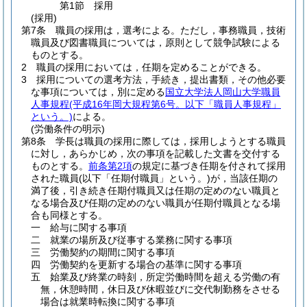
第1節
採用
(採用)
第7条
職員の採用は，選考による。
ただし，事務職員，技術
職員及び図書職員については，原則として競争試験による
ものとする。
2
職員の採用においては，任期を定めることができる。
3
採用についての選考方法，手続き，提出書類，その他必要
な事項については，別に定める
国立大学法人岡山大学職員
人事規程
(平成16年岡大規程第6号。以下「職員人事規程」
という。)
による。
(労働条件の明示)
第8条
学長は職員の採用に際しては，採用しようとする職員
に対し，あらかじめ，次の事項を記載した文書を交付する
ものとする。
前条第2項
の規定に基づき任期を付されて採用
された職員
(以下「任期付職員」という。)
が，当該任期の
満了後，引き続き任期付職員又は任期の定めのない職員と
なる場合及び任期の定めのない職員が任期付職員となる場
合も同様とする。
一
給与に関する事項
二
就業の場所及び従事する業務に関する事項
三
労働契約の期間に関する事項
四
労働契約を更新する場合の基準に関する事項
五
始業及び終業の時刻，所定労働時間を超える労働の有
無，休憩時間，休日及び休暇並びに交代制勤務をさせる
場合は就業時転換に関する事項