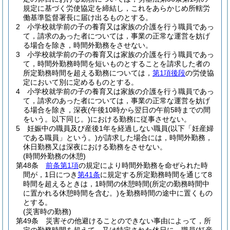
規定に基づく労使協定を締結し，これをあらかじめ所轄労
働基準監督署長に届け出るものとする。
2
小学校就学前の子の養育又は家族の介護を行う職員であっ
て，請求のあった者については，事業の正常な運営を妨げ
る場合を除き，時間外勤務をさせない。
3
小学校就学前の子の養育又は家族の介護を行う職員であっ
て，時間外勤務時間を短いものとすることを請求した者の
所定勤務時間を超える勤務については，
第1項後段
の労使協
定において別に定めるものとする。
4
小学校就学前の子の養育又は家族の介護を行う職員であっ
て，請求のあった者については，事業の正常な運営を妨げ
る場合を除き，深夜
(午後10時から翌日の午前5時までの間
をいう。以下同じ。)
における勤務に従事させない。
5
妊娠中の職員及び産後1年を経過しない職員
(以下「妊産婦
である職員」という。)
が請求した場合には，時間外勤務，
休日勤務又は深夜における勤務をさせない。
(時間外勤務の休憩)
第48条
前条第1項
の規定により時間外勤務を命ぜられた時
間が，1日につき
第41条
に規定する所定勤務時間を通じて8
時間を超えるときは，1時間の休憩時間
(所定の勤務時間中
に置かれる休憩時間を含む。)
を勤務時間の途中に置くもの
とする。
(災害時の勤務)
第49条
災害その他避けることのできない事由によって，所