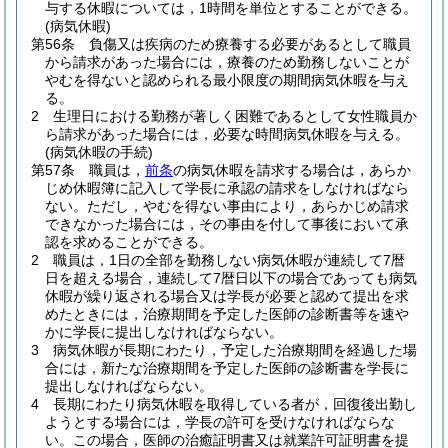
与する休暇については，1時間を単位とすることができる。
(病気休暇)
第56条
負傷又は疾病のため療養する必要があるとして職員
から請求があった場合には，療養のため勤務しないことが
やむを得ないと認められる最小限度の期間病気休暇を与え
る。
2
生理日における勤務が著しく困難であるとして女性職員か
ら請求があった場合には，必要な時間病気休暇を与える。
(病気休暇の手続)
第57条
職員は，
前条
の病気休暇を請求する場合は，あらか
じめ休暇簿に記入して学長に承認の請求をしなければなら
ない。
ただし，やむを得ない事由により，あらかじめ請求
できなかった場合には，その事由を付して事後において承
認を求めることができる。
2
職員は，1日の全部を勤務しない病気休暇が連続して7暦
日を超える場合，連続して7暦日以下の場合であっても病気
休暇が繰り返される場合又は学長が必要と認めて提出を求
めたときには，治療期間を予定した医師の診断書等を速や
かに学長に提出しなければならない。
3
病気休暇が長期にわたり，予定した治療期間を経過した場
合には，新たな治療期間を予定した医師の診断書を学長に
提出しなければならない。
4
長期にわたり病気休暇を取得している者が，回復後出勤し
ようとする場合には，学長の許可を受けなければならな
い。
この場合，医師の治癒証明書又は就業許可証明書を提