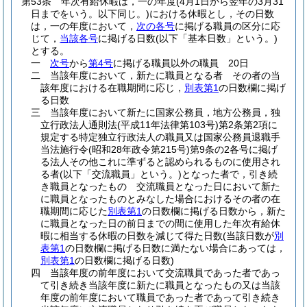
第53条
年次有給休暇は，一の年度
(4月1日から翌年の3月31
日までをいう。以下同じ。)
における休暇とし，その日数
は，一の年度において，
次の各号
に掲げる職員の区分に応
じて，
当該各号
に掲げる日数
(以下「基本日数」という。)
とする。
一
次号
から
第4号
に掲げる職員以外の職員 20日
二
当該年度において，新たに職員となる者 その者の当
該年度における在職期間に応じ，
別表第1
の日数欄に掲げ
る日数
三
当該年度において新たに国家公務員，地方公務員，独
立行政法人通則法
(平成11年法律第103号)
第2条第2項に
規定する特定独立行政法人の職員又は国家公務員退職手
当法施行令
(昭和28年政令第215号)
第9条の2各号に掲げ
る法人その他これに準ずると認められるものに使用され
る者
(以下「交流職員」という。)
となった者で，引き続
き職員となったもの 交流職員となった日において新た
に職員となったものとみなした場合におけるその者の在
職期間に応じた
別表第1
の日数欄に掲げる日数から，新た
に職員となった日の前日までの間に使用した年次有給休
暇に相当する休暇の日数を減じて得た日数
(当該日数が
別
表第1
の日数欄に掲げる日数に満たない場合にあっては，
別表第1
の日数欄に掲げる日数)
四
当該年度の前年度において交流職員であった者であっ
て引き続き当該年度に新たに職員となったもの又は当該
年度の前年度において職員であった者であって引き続き