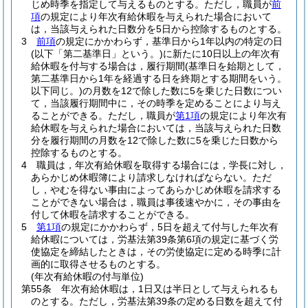
じめ時季を指定して与えるものとする。
ただし，職員が
前
項
の規定により年次有給休暇を与えられた場合において
は，当該与えられた日数分を5日から控除するものとする。
3
前項
の規定にかかわらず，基準日から1年以内の特定の日
(以下「第二基準日」という。)
に新たに10日以上の年次有
給休暇を付与する場合は，履行期間
(基準日を始期として，
第二基準日から1年を経過する日を終期とする期間をいう。
以下同じ。)
の月数を12で除した数に5を乗じた日数につい
て，当該履行期間中に，その時季を定めることにより与え
ることができる。
ただし，職員が
第1項
の規定により年次有
給休暇を与えられた場合においては，当該与えられた日数
分を履行期間の月数を12で除した数に5を乗じた日数から
控除するものとする。
4
職員は，年次有給休暇を取得する場合には，学長に対し，
あらかじめ休暇簿により請求しなければならない。
ただ
し，やむを得ない事由によってあらかじめ休暇を請求する
ことができない場合は，職員は事後速やかに，その事由を
付して休暇を請求することができる。
5
第1項
の規定にかかわらず，5日を超えて付与した年次有
給休暇については，労基法第39条第6項の規定に基づく労
使協定を締結したときは，その労使協定に定める時季に計
画的に取得させるものとする。
(年次有給休暇の付与単位)
第55条
年次有給休暇は，1日又は半日として与えられるも
のとする。
ただし，労基法第39条の定める日数を超えて付