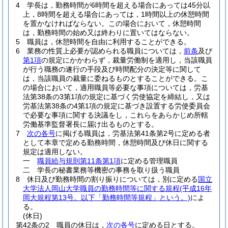
4
学長は，勤務時間が6時間を超える場合にあっては45分以
上，8時間を超える場合にあっては，1時間以上の休憩時間
を置かなければならない。
この場合において，休憩時間
は，勤務時間の始め又は終わりに置いてはならない。
5
職員は，休憩時間を自由に利用することができる。
6
業務の性質上必要が認められる職員については，
前条
及び
第1項
の規定にかかわらず，裁量労働制を適用し，当該職員
が行う職務の遂行の手段及び時間配分の決定等に関して
は，当該職員の裁量に委ねるものとすることができる。
こ
の場合において，適用職員等必要な事項については，労基
法第38条の3第1項の規定に基づく労使協定を締結し，又は
労基法第38条の4第1項の規定に基づき設置する労使委員会
で必要な事項に関する決議をし，これらをあらかじめ所轄
労働基準監督署長に届け出るものとする。
7
次の各号
に掲げる職員は，労基法第41条第2号に定める者
として本章で定める勤務時間，休憩時間及び休日に関する
規定は適用しない。
一
職員給与規則第11条第1項
に定める管理職員
二
学長の秘書業務等機密の事務を取り扱う職員
8
休日及び勤務時間の割り振りについては，別に定める
国立
大学法人岡山大学職員の勤務時間等に関する規程
(平成16年
岡大規程第13号。以下「勤務時間等規程」という。)
によ
る。
(休日)
第42条の2
職員の休日は，
次の各号
に定める日とする。