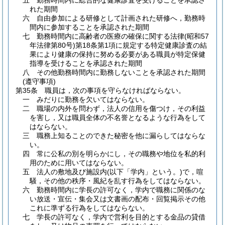
五
勤務時間内に総合的な健康診査を受けることを承認さ
れた期間
六
自由参加による研修として計画された研修へ，勤務時
間内に参加することを承認された期間
七
勤務時間内に高齢者の医療の確保に関する法律
(昭和57
年法律第80号)
第18条第1項に規定する特定健康診査の結
果により健康の保持に努める必要がある職員が特定保健
指導を受けることを承認された期間
八
その他勤務時間内に勤務しないことを承認された期間
(遵守事項)
第35条
職員は，次の事項を守らなければならない。
一
みだりに勤務を欠いてはならない。
二
職場の内外を問わず，法人の信用を傷つけ，その利益
を害し，又は職員全体の不名誉となるような行為をして
はならない。
三
職務上知ることのできた秘密を他に漏らしてはならな
い。
四
常に公私の別を明らかにし，その職務や地位を私的利
用のために用いてはならない。
五
法人の敷地及び施設内
(以下「学内」という。)
で，喧
騒，その他の秩序・風紀を乱す行為をしてはならない。
六
勤務時間内に学長の許可なく，学内で職務に関係のな
い放送・宣伝・集会又は文書画の配布・回覧掲示その他
これに準ずる行為をしてはならない。
七
学長の許可なく，学内で営利を目的とする金品の貸借