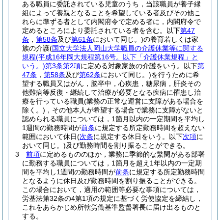
ある職員に委託されている児童のうち，当該職員が養子縁
組によって養親となることを希望している者及びその他こ
れらに準ずる者として内閣府令で定める者に，内閣府令で
定めるところにより委託されている者を含む。以下
第47
条
，
第58条
及び
第61条
において同じ。)
の養育若しくは家
族の介護
(
国立大学法人岡山大学職員の介護休業等に関する
規程
(平成16年岡大規程第16号。以下「介護休業規程」と
いう。)
第3条第2項
に定める対象家族の介護をいう。以下
第
47条
，
第58条
及び
第62条
において同じ。)
を行うために希
望する職員又はがん，脳卒中，心疾患，糖尿病，肝炎その
他難病等反復・継続して治療が必要となる疾病に罹患し治
療を行っている職員
(業務の正常な運営に支障がある場合を
除く。)
，その他本人が希望する場合で業務に支障がないと
認められる職員については，1箇月以内の一定期間を平均し
1週間の勤務時間が
前条
に規定する所定勤務時間を超えない
範囲において休日
(
次条
に規定する休日をいう。以下
次項
に
おいて同じ。)
及び勤務時間を割り振ることができる。
3
前項
に定めるもののほか，業務に季節的な繁閑がある部署
に勤務する職員については，1箇月を超え1年以内の一定期
間を平均し1週間の勤務時間が
前条
に規定する所定勤務時間
となるように休日及び勤務時間を割り振ることができる。
この場合において，適用の範囲等必要な事項については，
労基法第32条の4第1項の規定に基づく労使協定を締結し，
これをあらかじめ所轄労働基準監督署長に届け出るものと
する。