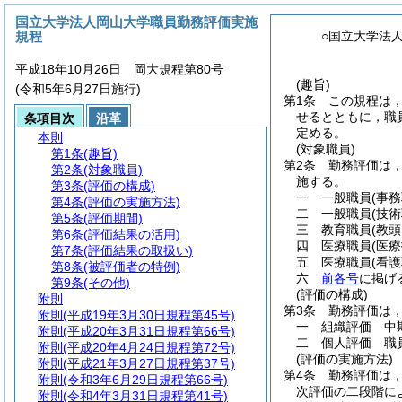
国立大学法人岡山大学職員勤務評価実施
規程
○国立大学法
平成18年10月26日 岡大規程第80号
(趣旨)
(令和5年6月27日施行)
第1条
この規程は
せるとともに，職
条項目次
沿革
定める。
本則
(対象職員)
第1条
(趣旨)
第2条
勤務評価は
第2条
(対象職員)
施する。
第3条
(評価の構成)
一
一般職員
(事
第4条
(評価の実施方法)
二
一般職員
(技
第5条
(評価期間)
三
教育職員
(教
第6条
(評価結果の活用)
四
医療職員
(医
第7条
(評価結果の取扱い)
五
医療職員
(看
第8条
(被評価者の特例)
六
前各号
に掲げ
第9条
(その他)
(評価の構成)
附則
第3条
勤務評価は
附則
(平成19年3月30日規程第45号)
一
組織評価 中
附則
(平成20年3月31日規程第66号)
二
個人評価 職
附則
(平成20年4月24日規程第72号)
(評価の実施方法)
附則
(平成21年3月27日規程第37号)
第4条
勤務評価は
附則
(令和3年6月29日規程第66号)
次評価の二段階に
附則
(令和4年3月31日規程第41号)