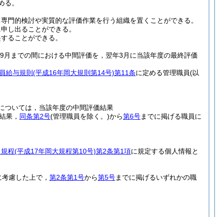
める。
る専門的検討や実質的な評価作業を行う組織を置くことができる。
に申し出ることができる。
起することができる。
ら9月までの間における中間評価を，翌年3月に当該年度の最終評価
員給与規則
(平成16年岡大規則第14号)
第11条
に定める管理職員
(以
については，当該年度の中間評価結果
結果，
同条第2号
(管理職員を除く。)
から
第6号
までに掲げる職員に
る規程
(平成17年岡大規程第10号)
第2条第1項
に規定する個人情報と
に考慮した上で，
第2条第1号
から
第5号
までに掲げるいずれかの職