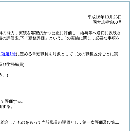
平成18年10月26日
岡大規程第80号
員の能力，実績を客観的かつ公正に評価し，給与等へ適切に反映さ
績の評価
(以下「勤務評価」という。)
の実施に関し，必要な事項を
1項第1号
に定める常勤職員を対象として，次の職種区分ごとに実
及び労務職員)
う。)
いて評価する。
価する。
を総合したものをもって当該職員の評価とし，第一次評価及び第二