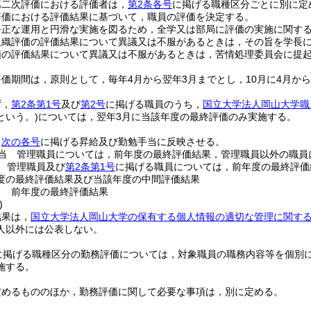
第二次評価における評価者は，
第2条各号
に掲げる職種区分ごとに別に定
評価における評価結果に基づいて，職員の評価を決定する。
公正な運用と円滑な実施を図るため，全学又は部局に評価の実施に関す
組織評価の評価結果について異議又は不服があるときは，その旨を学長
価の評価結果について異議又は不服があるときは，苦情処理委員会に提
価期間は，原則として，毎年4月から翌年3月までとし，10月に4月か
ず，
第2条第1号
及び
第2号
に掲げる職員のうち，
国立大学法人岡山大学職
という。)
については，翌年3月に当該年度の最終評価のみ実施する。
，
次の各号
に掲げる昇給及び勤勉手当に反映させる。
手当 管理職員については，前年度の最終評価結果，管理職員以外の職員
給 管理職員及び
第2条第1号
に掲げる職員については，前年度の最終評価
度の最終評価結果及び当該年度の中間評価結果
当 前年度の最終評価結果
)
結果は，
国立大学法人岡山大学の保有する個人情報の適切な管理に関す
人以外には公表しない。
に掲げる職種区分の勤務評価については，対象職員の職務内容等を個別
施する。
定めるもののほか，勤務評価に関して必要な事項は，別に定める。