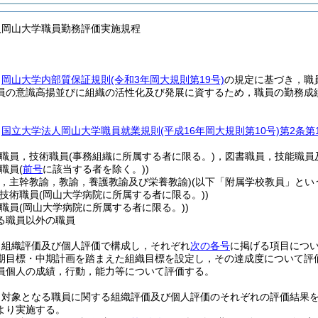
人岡山大学職員勤務評価実施規程
，
岡山大学内部質保証規則
(令和3年岡大規則第19号)
の規定に基づき，職
員の意識高揚並びに組織の活性化及び発展に資するため，職員の勤務成
，
国立大学法人岡山大学職員就業規則
(平成16年岡大規則第10号)
第2条第
務職員，技術職員
(事務組織に所属する者に限る。)
，図書職員，技能職員
術職員
(
前号
に該当する者を除く。)
)
頭，主幹教諭，教諭，養護教諭及び栄養教諭)
(以下「附属学校教員」とい
療技術職員
(岡山大学病院に所属する者に限る。)
)
護職員
(岡山大学病院に所属する者に限る。)
)
る職員以外の職員
，組織評価及び個人評価で構成し，それぞれ
次の各号
に掲げる項目につ
期目標・中期計画を踏まえた組織目標を設定し，その達成度について評
員個人の成績，行動，能力等について評価する。
，対象となる職員に関する組織評価及び個人評価のそれぞれの評価結果
より実施する。