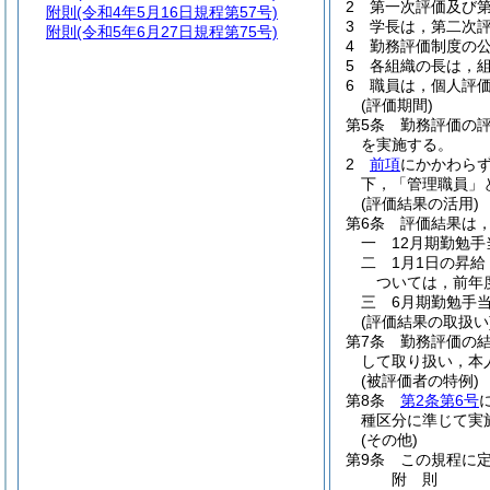
2
第一次評価及び
附則
(令和4年5月16日規程第57号)
3
学長は，第二次
附則
(令和5年6月27日規程第75号)
4
勤務評価制度の
5
各組織の長は，
6
職員は，個人評
(評価期間)
第5条
勤務評価の評
を実施する。
2
前項
にかかわら
下，「管理職員」
(評価結果の活用)
第6条
評価結果は
一
12月期勤勉
二
1月1日の昇
ついては，前年
三
6月期勤勉手
(評価結果の取扱い
第7条
勤務評価の
して取り扱い，本
(被評価者の特例)
第8条
第2条第6号
種区分に準じて実
(その他)
第9条
この規程に
附
則