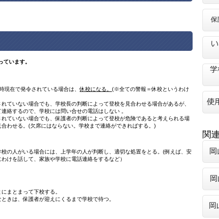
っています。
6時現在で発令されている場合は、
休校になる。
(※全ての警報＝休校というわけ
されていない場合でも、学校長の判断によって登校を見合わせる場合があるが、
連絡するので、学校には問い合せの電話はしない 。
されていない場合でも、保護者の判断によって登校が危険であると考えられる場
合わせる。(欠席にはならない。学校まで連絡ができればする。)
関
学校の人がいる場合には、上学年の人が判断し、適切な処置をとる。(例えば、安
にわけを話して、家族や学校に電話連絡をするなど）
とにまとまって下校する。
なときは、保護者が迎えにくるまで学校で待つ。