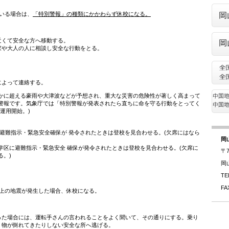
いる場合は、
「特別警報」の種類にかかわらず休校になる。
近くて安全な方へ移動する。
家や大人の人に相談し安全な行動をとる。
によって連絡する。
かに超える豪雨や大津波などが予想され、重大な災害の危険性が著しく高まって
警報です。気象庁では「特別警報が発表されたら直ちに命を守る行動をとってく
ら運用開始。)
避難指示・緊急安全確保が 発令されたときは登校を見合わせる。(欠席にはなら
岡
学区に避難指示・緊急安全 確保が発令されたときは登校を見合わせる。(欠席に
〒7
る。)
岡
TE
FA
以上の地震が発生した場合、休校になる。
った場合には、運転手さんの言われることをよく聞いて、その通りにする。乗り
、物が倒れてきたりしない安全な所へ逃げる。