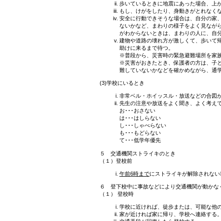
歩いているときに地震にあった場合、上
もし、けがをしたり、身動きがとれなく
安全に行動できそうな場合は、自分の家
ないかなど、まわりの様子をよく見なが
がわからないときは、まわりの人に、自
建物や道路の壊れ方が激しくて、歩いて
助けに来るまで待つ。
※普段から、災害時の緊急避難場所を家
※災害がおきたとき、保護者の方は、子
難していないかなどを確かめながら、通
(3)学校にいるとき
非常ベル・ホイッスル・放送などの合図
先生の注意や放送をよく聞き、よく考え
お･･･おさない
は･･･はしらない
し･･･しゃべらない
も･･･もどらない
て･･･低学年優先
５ 交通機関ストライキのとき
（１）登校前
午前6時まで
にストライキが解除されない
６ 登下校中に事故などにより交通機関が動かな
（１） 登校時
学校に近ければ、徒歩または、可能な他
家が近ければ家に帰り、学校へ連絡する