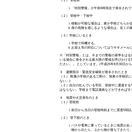
（１） 登校前
「特別警報」が午前6時現在で発令されて
（２） 登校中・下校中
移動が可能な場合は、家か学校どちらか
身の危険を感じるような場合は、近くの
（３）学校にいるとき
学校で待機する。
お迎え等の対応についてはウサギメール
※「特別警報」とは、今までの警報の基準をはる
いる場合に発令される最大限の警戒を呼びかける
ださい。」 としています。(平成25年8月30日か
３ 避難指示・緊急安全確保が発令されたとき
（１） 附属小学校のある三勲小、旭東小学校区に
ない。)
（２）自分の住んでいる学区、登校中に通過する
はならない。学校まで電話連絡などができればす
４ 地震や火災発生のとき
（１）登校前
前日から当日の登校時刻までに震度5弱
（２） 登下校のとき
バスや電車に乗っているときに地震があ
物から出たら、上から物が落ちてきたり