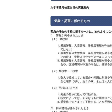
入学者選考検査当日の実施案内
気象・災害に係わるもの
緊急の場合の本校の基本ルールは、次のようにな
１ 警報が発令されたとき
（１） 登校前
暴風警報、大雪警報、暴風雪警報
が午前
ではない)
暴風警報や大雪警報、暴風雪警報が発令
その時は、学校よりウサギメールによって
暴風警報や大雪警報、暴風雪警報が発令
合や、交通機関が不通の場合は、登校を見
（２）登校中・下校中
数人で登校している場合や周囲に附属小
全な場所に移り、近くの家、または大人
（３）学校にいるとき
先生の指示に従って行動する。
状況によっては、安全なうちに通学班ご
通学班でまとまって下校することが困難
２ 特別警報が発令されたとき