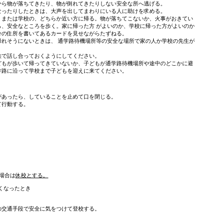
から物が落ちてきたり、物が倒れてきたりしない安全な所へ逃げる。
なったりしたときは、大声を出してまわりにいる人に助けを求める。
、または学校の、どちらか近い方に帰る。物が落ちてこないか、火事がおきてい
ら、安全なところを歩く。家に帰った方 がよいのか、学校に帰った方がよいのか
分の住所を書いてあるカードを見せながらたずねる。
帰れそうにないときは、 通学路待機場所等の安全な場所で家の人か学校の先生が
族で話し合っておくようにしてください。
どもが歩いて帰ってきていないか、子どもが通学路待機場所や途中のどこかに避
学路に沿って学校まで子どもを迎えに来てください。
があったら、していることを止めて口を閉じる。
て行動する。
場合は
休校とする。
くなったとき
の交通手段で安全に気をつけて登校する。
。