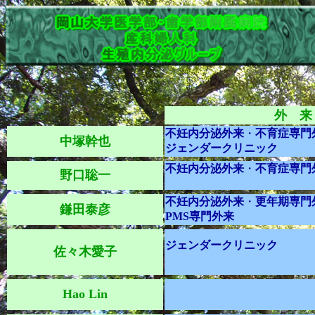
外 来
不妊内分泌外来
・
不育症専門
中塚幹也
ジェンダークリニック
不妊内分泌外来
・
不育症専門
野口聡一
不妊内分泌外来
・
更年期専門
鎌田泰彦
PMS専門外来
ジェンダークリニック
佐々木愛子
Hao Lin