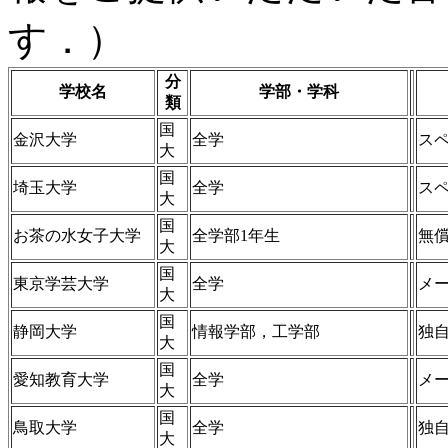
す．）
分
学校名
学部・学科
類
国
金沢大学
全学
ス
大
国
埼玉大学
全学
ス
大
国
お茶の水女子大学
全学部1年生
無償
大
国
東京学芸大学
全学
メ
大
国
静岡大学
情報学部，工学部
独自
大
国
愛知教育大学
全学
メ
大
国
鳥取大学
全学
独
大