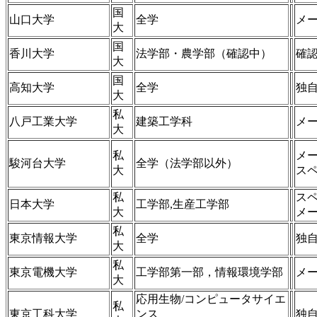
国
山口大学
全学
メ
大
国
香川大学
法学部・農学部（確認中）
確
大
国
高知大学
全学
独
大
私
八戸工業大学
建築工学科
メ
大
私
メー
駿河台大学
全学（法学部以外）
大
スペ
私
ス
日本大学
工学部,生産工学部
大
メ
私
東京情報大学
全学
独
大
私
東京電機大学
工学部第一部，情報環境学部
メ
大
応用生物/コンピュータサイエ
私
東京工科大学
ンス
独