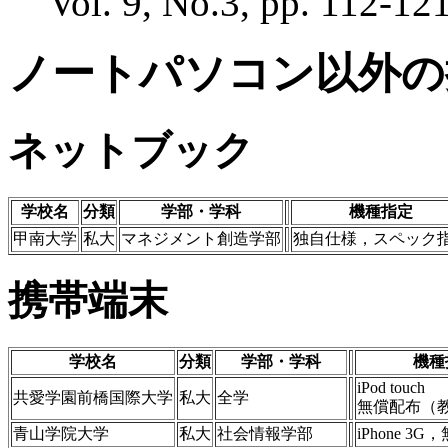
Vol. 9, No.3, pp. 112-121
ノートパソコン以外の
ネットブック
学校名
分類
学部・学科
機種指定
甲南大学
私大
マネジメント創造学部
独自仕様，スペック
携帯端末
学校名
分類
学部・学科
機種
iPod touch
共愛学園前橋国際大学
私大
全学
無償配布（
青山学院大学
私大
社会情報学部
iPhone 3