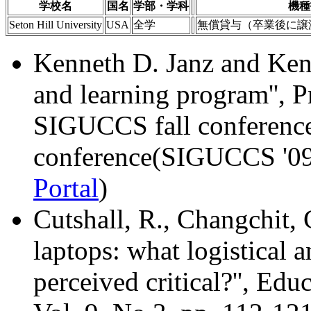
学校名
国名
学部・学科
機種
Seton Hill University
USA
全学
無償貸与（卒業後に譲渡）: 1
Kenneth D. Janz and Ken G
and learning program'', 
SIGUCCS fall conference
conference(SIGUCCS '09)
Portal
)
Cutshall, R., Changchit,
laptops: what logistical a
perceived critical?'', Ed