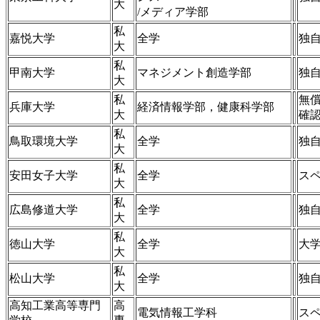
大
/メディア学部
私
嘉悦大学
全学
独
大
私
甲南大学
マネジメント創造学部
独自
大
私
無償
兵庫大学
経済情報学部，健康科学部
大
確
私
鳥取環境大学
全学
独
大
私
安田女子大学
全学
ス
大
私
広島修道大学
全学
独
大
私
徳山大学
全学
大学
大
私
松山大学
全学
独
大
高知工業高等専門
高
電気情報工学科
ス