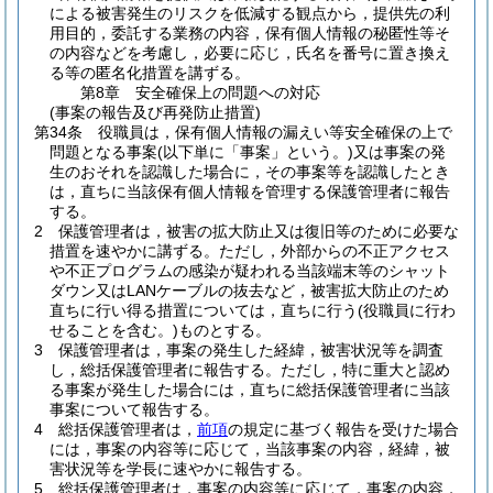
による被害発生のリスクを低減する観点から，提供先の利
用目的，委託する業務の内容，保有個人情報の秘匿性等そ
の内容などを考慮し，必要に応じ，氏名を番号に置き換え
る等の匿名化措置を講ずる。
第8章
安全確保上の問題への対応
(事案の報告及び再発防止措置)
第34条
役職員は，保有個人情報の漏えい等安全確保の上で
問題となる事案
(以下単に「事案」という。)
又は事案の発
生のおそれを認識した場合に，その事案等を認識したとき
は，直ちに当該保有個人情報を管理する保護管理者に報告
する。
2
保護管理者は，被害の拡大防止又は復旧等のために必要な
措置を速やかに講ずる。
ただし，外部からの不正アクセス
や不正プログラムの感染が疑われる当該端末等のシャット
ダウン又はLANケーブルの抜去など，被害拡大防止のため
直ちに行い得る措置については，直ちに行う
(役職員に行わ
せることを含む。)
ものとする。
3
保護管理者は，事案の発生した経緯，被害状況等を調査
し，総括保護管理者に報告する。
ただし，特に重大と認め
る事案が発生した場合には，直ちに総括保護管理者に当該
事案について報告する。
4
総括保護管理者は，
前項
の規定に基づく報告を受けた場合
には，事案の内容等に応じて，当該事案の内容，経緯，被
害状況等を学長に速やかに報告する。
5
総括保護管理者は，事案の内容等に応じて，事案の内容，