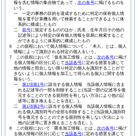
報を含む情報の集合物であって，
次の各号
に掲げるものを
いう。
一
一定の事務の目的を達成するために特定の保有個人情
報を電子計算機を用いて検索することができるように体
系的に構成したもの
二
前号
に規定するもののほか，氏名，生年月日その他の
記述等により特定の保有個人情報を容易に検索すること
ができるように体系的に構成したもの
6
この規程において個人情報について，「本人」とは，個人
情報によって識別される特定の個人をいう。
7
この規程において「仮名加工情報」とは，
次の各号
に掲げ
る個人情報の区分に応じて
当該各号
に定める措置を講じて
他の情報と照合しない限り特定の個人を識別することがで
きないように個人情報を加工して得られる個人に関する情
報をいう。
一
第1項第1号
に該当する個人情報 当該個人情報に含ま
れる記述等の一部を削除すること
(当該一部の記述等を復
元することのできる規則性を有しない方法により他の記
述等に置き換えることを含む。)
。
二
第1項第2号
に該当する個人情報 当該個人情報に含ま
れる個人識別符号の全部を削除すること
(当該個人識別符
号を復元することのできる規則性を有しない方法により
他の記述等に置き換えることを含む。)
。
8
この規程において「匿名加工情報」とは，
次の各号
に掲げ
る個人情報の区分に応じて
当該各号
に定める措置を講じて