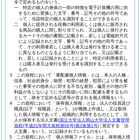
令で定めるものをいう。
一
特定の個人の身体の一部の特徴を電子計算機の用に供
するために変換した文字，番号，記号その他の符号であ
って，当該特定の個人を識別することができるもの
二
個人に提供される役務の利用若しくは個人に販売され
る商品の購入に関し割り当てられ，又は個人に発行され
るカードその他の書類に記載され，若しくは電磁的方式
により記録された文字，番号，記号その他の符号であっ
て，その利用者若しくは購入者又は発行を受ける者ごと
に異なるものとなるように割り当てられ，又は記載さ
れ，若しくは記録されることにより，特定の利用者若し
くは購入者又は発行を受ける者を識別することができる
もの
3
この規程において「要配慮個人情報」とは，本人の人種，
信条，社会的身分，病歴，犯罪の経歴，犯罪により害を被
った事実その他本人に対する不当な差別，偏見その他の不
利益が生じないようにその取扱いに特に配慮を要するもの
として，政令で定める記述等が含まれる個人情報をいう。
4
この規程において「保有個人情報」とは，法人の役員及び
職員
(以下「役職員」という。)
が職務上作成し，又は取得
した個人情報であって，組織的に利用するものとして，法
人が保有する法人文書
(
国立大学法人岡山大学法人文書管理
規程
(平成21年岡大規程第55号)
第2条第1号
に規定する「法
人文書」をいう。)
に記録されているものをいう。
5
この規程において「個人情報ファイル」とは，保有個人情