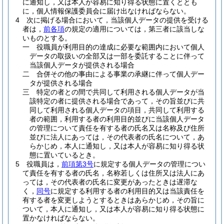
に通知し，又は本人が容易に知り得る状態に置くととも
に，個人情報保護委員会に届け出なければならない。
4
次に掲げる場合において，当該個人データの提供を受ける
者は，
前各項
の規定の適用については，第三者に該当しな
いものとする。
一
役職員が利用目的の達成に必要な範囲内において個人
データの取扱いの全部又は一部を委託することに伴って
当該個人データが提供される場合
二
合併その他の事由による事業の承継に伴って個人デー
タが提供される場合
三
特定の者との間で共同して利用される個人データが当
該特定の者に提供される場合であって，その旨並びに共
同して利用される個人データの項目，共同して利用する
者の範囲，利用する者の利用目的並びに当該個人データ
の管理について責任を有する者の氏名又は名称及び住所
並びに法人にあっては，その代表者の氏名について，あ
らかじめ，本人に通知し，又は本人が容易に知り得る状
態に置いているとき。
5
役職員は，
前項第3号
に規定する個人データの管理につい
て責任を有する者の氏名，名称若しくは住所又は法人にあ
っては，その代表者の氏名に変更があったときは遅滞な
く，
同号
に規定する利用する者の利用目的又は当該責任を
有する者を変更しようとするときはあらかじめ，その旨に
ついて，本人に通知し，又は本人が容易に知り得る状態に
置かなければならない。