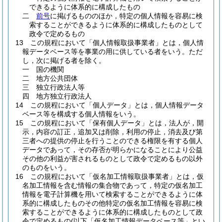
できるように体系的に構成したもの
二
前号
に掲げるもののほか，特定の個人情報を容易に検
索することができるように体系的に構成したものとして
政令で定めるもの
13
この規程において「個人情報取扱事業者」とは，個人情
報データベース等を事業の用に供している者をいう。
ただ
し，次に掲げる者を除く。
一
国の機関
二
地方公共団体
三
独立行政法人等
四
地方独立行政法人
14
この規程において「個人データ」とは，個人情報データ
ベース等を構成する個人情報をいう。
15
この規程において「保有個人データ」とは，法人が，開
示，内容の訂正，追加又は削除，利用の停止，消去及び第
三者への提供の停止を行うことのできる権限を有する個人
データであって，その存否が明らかになることにより公益
その他の利益が害されるものとして政令で定めるもの以外
のものをいう。
16
この規程において「仮名加工情報取扱事業者」とは，仮
名加工情報を含む情報の集合物であって，特定の仮名加工
情報を電子計算機を用いて検索することができるように体
系的に構成したものその他特定の仮名加工情報を容易に検
索することができるように体系的に構成したものとして政
令で定めるもの
(以下「仮名加工情報データベース等」とい