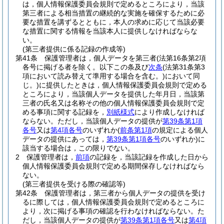
は，個人情報保護委員会規則で定めるところにより，当該
第三者による相当措置の継続的な実施を確保するために必
要な措置を講ずるとともに，本人の求めに応じて当該必要
な措置に関する情報を当該本人に提供しなければならな
い。
(第三者提供に係る記録の作成等)
第41条
保護管理者は，個人データを第三者
(法第16条第2項
各号に掲げる者を除く。以下この条及び
次条
(法第31条第3
項において読み替えて準用する場合を含む。)
において同
じ。)
に提供したときは，個人情報保護委員会規則で定める
ところにより，当該個人データを提供した年月日，当該第
三者の氏名又は名称その他の個人情報保護委員会規則で定
める事項に関する記録を，
別紙様式
により作成しなければ
ならない。
ただし，当該個人データの提供が
第39条第1項
各号
又は
第4項各号
のいずれか
(
前条第1項
の規定による個人
データの提供にあっては，
第39条第1項各号
のいずれか)
に
該当する場合は，この限りでない。
2
保護管理者は，
前項
の記録を，当該記録を作成した日から
個人情報保護委員会規則で定める期間保存しなければなら
ない。
(第三者提供を受ける際の確認等)
第42条
保護管理者は，第三者から個人データの提供を受け
るに際しては，個人情報保護委員会規則で定めるところに
より，次に掲げる事項の確認を行わなければならない。
た
だし，当該個人データの提供が
第39条第1項各号
又は
第4項