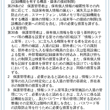
(記録機能を有する機器・媒体の接続制限)
第29条の2
保護管理者は，保有個人情報の秘匿性等その内
容に応じて，当該保有個人情報の漏えい，滅失又はき損の
防止のため，スマートフォン，USBメモリ等の記録機能を
有する機器・媒体の情報システム端末等への接続の制限
(当
該機器の更新への対応を含む。)
等の必要な措置を講ずる。
(入退管理)
第30条
保護管理者は，保有個人情報を取り扱う基幹的なサ
ーバ等の機器を設置する室その他の区域
(以下「情報システ
ム室等」という。)
に立ち入る権限を有する者を定めるとと
もに，用件の確認，入退の記録，部外者についての識別
化，部外者が立ち入る場合の職員の立会い又は監視設備に
よる監視，外部電磁的記録媒体等の持込み，利用及び持ち
出しの制限又は検査等の措置を講ずる。
また，保有個人情
報を記録する媒体を保管するための施設を設けている場合
においても，必要があると認めるときは，同様の措置を講
ずる。
2
保護管理者は，必要があると認めるときは，情報システム
室等の出入口の特定化による入退の管理の容易化，所在表
示の制限等の措置を講ずる。
3
保護管理者は，情報システム室等及び保管施設の入退の管
理について，必要があると認めるときは，立入りに係る認
証機能を設定し，及びパスワード等の管理に関する定めの
整備
(その定期又は随時の見直しを含む。)
，パスワード等
の読取防止等を行うために必要な措置を講ずる。