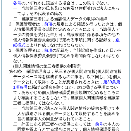
各号
のいずれかに該当する場合は，この限りでない。
一
当該第三者の氏名又は名称及び住所並びに法人にあっ
ては，その代表者の氏名
二
当該第三者による当該個人データの取得の経緯
2
保護管理者は，
前項
の規定による確認を行ったときは，個
人情報保護委員会規則で定めるところにより，当該個人デ
ータの提供を受けた年月日，当該確認に係る事項その他の
個人情報保護委員会規則で定める事項に関する記録を，
別
紙様式
により作成しなければならない。
3
保護管理者は，
前項
の記録を，当該記録を作成した日から
個人情報保護委員会規則で定める期間保存しなければなら
ない。
(個人関連情報の第三者提供の制限等)
第43条
保護管理者は，第三者が個人関連情報
(個人関連情報
データベース等を構成するものに限る。以下同じ。)
を個人
データとして取得することが想定されるときは，
第39条第
1項各号
に掲げる場合を除くほか，次に掲げる事項につい
て，あらかじめ個人情報保護委員会規則で定めるところに
より確認することをしないで，当該個人関連情報を当該第
三者に提供してはならない。
一
当該第三者が法人から個人関連情報の提供を受けて本
人が識別される個人データとして取得することを認める
旨の当該本人の同意が得られていること。
二
外国にある第三者への提供にあっては，
前号
の本人の
同意を得ようとする場合において，個人情報保護委員会