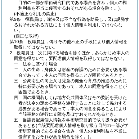
目的の一部が学術研究目的である場合を含み，個人の権
利利益を不当に侵害するおそれがある場合を除く。)
。
(不適正な利用の禁止)
第9条
役職員は，違法又は不当な行為を助長し，又は誘発す
るおそれがある方法により個人情報を利用してはならな
い。
(適正な取得)
第10条
役職員は，偽りその他不正の手段により個人情報を
取得してはならない。
2
役職員は，次に掲げる場合を除くほか，あらかじめ本人の
同意を得ないで，要配慮個人情報を取得してはならない。
一
法令に基づく場合
二
人の生命，身体又は財産の保護のために必要がある場
合であって，本人の同意を得ることが困難であるとき。
三
公衆衛生の向上又は児童の健全な育成の推進のために
特に必要がある場合であって，本人の同意を得ることが
困難であるとき。
四
国の機関若しくは地方公共団体又はその委託を受けた
者が法令の定める事務を遂行することに対して協力する
必要がある場合であって，本人の同意を得ることにより
当該事務の遂行に支障を及ぼすおそれがあるとき。
五
当該要配慮個人情報を学術研究目的で取り扱う必要が
あるとき
(当該要配慮個人情報を取り扱う目的の一部が学
術研究目的である場合を含み，個人の権利利益を不当に
侵害するおそれがある場合を除く。)
。