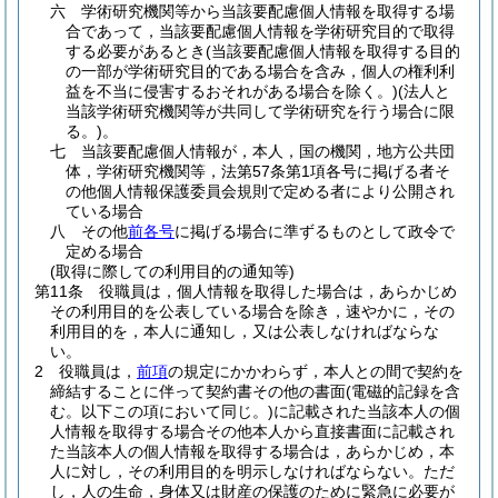
六
学術研究機関等から当該要配慮個人情報を取得する場
合であって，当該要配慮個人情報を学術研究目的で取得
する必要があるとき
(当該要配慮個人情報を取得する目的
の一部が学術研究目的である場合を含み，個人の権利利
益を不当に侵害するおそれがある場合を除く。)
(法人と
当該学術研究機関等が共同して学術研究を行う場合に限
る。)
。
七
当該要配慮個人情報が，本人，国の機関，地方公共団
体，学術研究機関等，法第57条第1項各号に掲げる者そ
の他個人情報保護委員会規則で定める者により公開され
ている場合
八
その他
前各号
に掲げる場合に準ずるものとして政令で
定める場合
(取得に際しての利用目的の通知等)
第11条
役職員は，個人情報を取得した場合は，あらかじめ
その利用目的を公表している場合を除き，速やかに，その
利用目的を，本人に通知し，又は公表しなければならな
い。
2
役職員は，
前項
の規定にかかわらず，本人との間で契約を
締結することに伴って契約書その他の書面
(電磁的記録を含
む。以下この項において同じ。)
に記載された当該本人の個
人情報を取得する場合その他本人から直接書面に記載され
た当該本人の個人情報を取得する場合は，あらかじめ，本
人に対し，その利用目的を明示しなければならない。
ただ
し，人の生命，身体又は財産の保護のために緊急に必要が