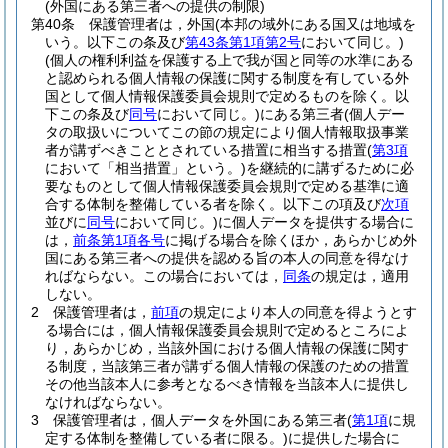
(外国にある第三者への提供の制限)
第40条
保護管理者は，外国
(本邦の域外にある国又は地域を
いう。以下この条及び
第43条第1項第2号
において同じ。)
(個人の権利利益を保護する上で我が国と同等の水準にある
と認められる個人情報の保護に関する制度を有している外
国として個人情報保護委員会規則で定めるものを除く。以
下この条及び
同号
において同じ。)
にある第三者
(個人デー
タの取扱いについてこの節の規定により個人情報取扱事業
者が講ずべきこととされている措置に相当する措置
(
第3項
において「相当措置」という。)
を継続的に講ずるために必
要なものとして個人情報保護委員会規則で定める基準に適
合する体制を整備している者を除く。以下この項及び
次項
並びに
同号
において同じ。)
に個人データを提供する場合に
は，
前条第1項各号
に掲げる場合を除くほか，あらかじめ外
国にある第三者への提供を認める旨の本人の同意を得なけ
ればならない。
この場合においては，
同条
の規定は，適用
しない。
2
保護管理者は，
前項
の規定により本人の同意を得ようとす
る場合には，個人情報保護委員会規則で定めるところによ
り，あらかじめ，当該外国における個人情報の保護に関す
る制度，当該第三者が講ずる個人情報の保護のための措置
その他当該本人に参考となるべき情報を当該本人に提供し
なければならない。
3
保護管理者は，個人データを外国にある第三者
(
第1項
に規
定する体制を整備している者に限る。)
に提供した場合に