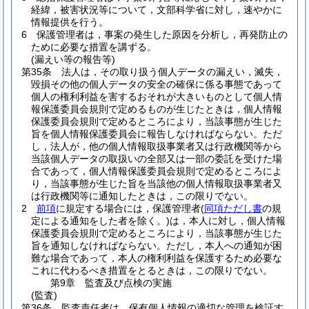
経緯，被害状況等について，文部科学省に対し，速やかに
情報提供を行う。
6
保護管理者は，事案の発生した原因を分析し，再発防止の
ために必要な措置を講ずる。
(漏えい等の報告等)
第35条
法人は，その取り扱う個人データの漏えい，滅失，
毀損その他の個人データの安全の確保に係る事態であって
個人の権利利益を害するおそれが大きいものとして個人情
報保護委員会規則で定めるものが生じたときは，個人情報
保護委員会規則で定めるところにより，当該事態が生じた
旨を個人情報保護委員会に報告しなければならない。
ただ
し，法人が，他の個人情報取扱事業者又は行政機関等から
当該個人データの取扱いの全部又は一部の委託を受けた場
合であって，個人情報保護委員会規則で定めるところによ
り，当該事態が生じた旨を当該他の個人情報取扱事業者又
は行政機関等に通知したときは，この限りでない。
2
前項
に規定する場合には，保護管理者
(
同項ただし書
の規
定による通知をした者を除く。)
は，本人に対し，個人情報
保護委員会規則で定めるところにより，当該事態が生じた
旨を通知しなければならない。
ただし，本人への通知が困
難な場合であって，本人の権利利益を保護するため必要な
これに代わるべき措置をとるときは，この限りでない。
第9章
監査及び点検の実施
(監査)
第36条
監査責任者は，保有個人情報の適切な管理を検証す