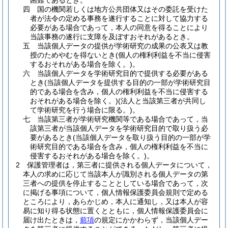
困難であるとき。
四
国の機関若しくは地方公共団体又はその委託を受けた
者が法令の定める事務を遂行することに対して協力する
必要がある場合であって，本人の同意を得ることにより
当該事務の遂行に支障を及ぼすおそれがあるとき。
五
当該個人データの提供が学術研究の成果の公表又は教
授のためやむを得ないとき
(個人の権利利益を不当に侵害
するおそれがある場合を除く。)
。
六
当該個人データを学術研究目的で提供する必要がある
とき
(当該個人データを提供する目的の一部が学術研究目
的である場合を含み，個人の権利利益を不当に侵害する
おそれがある場合を除く。)
(法人と当該第三者が共同し
て学術研究を行う場合に限る。)
。
七
当該第三者が学術研究機関等である場合であって，当
該第三者が当該個人データを学術研究目的で取り扱う必
要があるとき
(当該個人データを取り扱う目的の一部が学
術研究目的である場合を含み，個人の権利利益を不当に
侵害するおそれがある場合を除く。)
。
2
保護管理者は，第三者に提供される個人データについて，
本人の求めに応じて当該本人が識別される個人データの第
三者への提供を停止することとしている場合であって，次
に掲げる事項について，個人情報保護委員会規則で定める
ところにより，あらかじめ，本人に通知し，又は本人が容
易に知り得る状態に置くとともに，個人情報保護委員会に
届け出たときは，
前項
の規定にかかわらず，当該個人デー