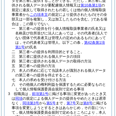
タを第三者に提供することができる。
ただし，第三者に提
供される個人データが要配慮個人情報又は
第10条第1項
の
規定に違反して取得されたもの若しくは他の個人情報取扱
事業者から
この項本文
の規定により提供されたもの
(その全
部又は一部を複製し，又は加工したものを含む。)
である場
合は，この限りでない。
一
第三者への提供を行う個人情報取扱事業者の氏名又は
名称及び住所並びに法人にあっては，その代表者
(法人で
ない団体で代表者又は管理人の定めのあるものにあって
は，その代表者又は管理人。以下この条，
第42条第1項
第1号
)
の氏名
二
第三者への提供を利用目的とすること。
三
第三者に提供される個人データの項目
四
第三者に提供される個人データの取得の方法
五
第三者への提供の方法
六
本人の求めに応じて当該本人が識別される個人データ
の第三者への提供を停止すること。
七
本人の求めを受け付ける方法
八
その他個人の権利利益を保護するために必要なものと
して個人情報保護委員会規則で定める事項
3
役職員は，
前項第1号
に掲げる事項に変更があったとき又
は
同項
の規定による個人データの提供をやめたときは遅滞
なく，
同項第3号
から
第5号
まで，
第7号
又は
第8号
に掲げる
事項を変更しようとするときはあらかじめ，その旨につい
て，個人情報保護委員会規則で定めるところにより，本人