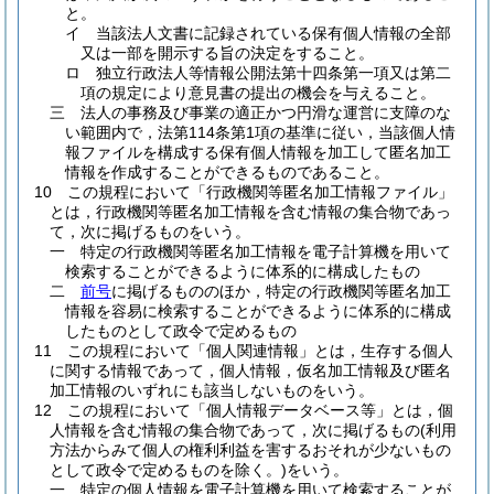
と。
イ
当該法人文書に記録されている保有個人情報の全部
又は一部を開示する旨の決定をすること。
ロ
独立行政法人等情報公開法第十四条第一項又は第二
項の規定により意見書の提出の機会を与えること。
三
法人の事務及び事業の適正かつ円滑な運営に支障のな
い範囲内で，法第114条第1項の基準に従い，当該個人情
報ファイルを構成する保有個人情報を加工して匿名加工
情報を作成することができるものであること。
10
この規程において「行政機関等匿名加工情報ファイル」
とは，行政機関等匿名加工情報を含む情報の集合物であっ
て，次に掲げるものをいう。
一
特定の行政機関等匿名加工情報を電子計算機を用いて
検索することができるように体系的に構成したもの
二
前号
に掲げるもののほか，特定の行政機関等匿名加工
情報を容易に検索することができるように体系的に構成
したものとして政令で定めるもの
11
この規程において「個人関連情報」とは，生存する個人
に関する情報であって，個人情報，仮名加工情報及び匿名
加工情報のいずれにも該当しないものをいう。
12
この規程において「個人情報データベース等」とは，個
人情報を含む情報の集合物であって，次に掲げるもの
(利用
方法からみて個人の権利利益を害するおそれが少ないもの
として政令で定めるものを除く。)
をいう。
一
特定の個人情報を電子計算機を用いて検索することが