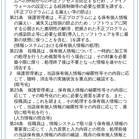
ムへの外部からの不正アクセスを防止するため，ファイア
ウォールの設定による経路制御等の必要な措置を講ずる。
(不正プログラムによる漏えい等の防止)
第21条
保護管理者は，不正プログラムによる保有個人情報
の漏えい，滅失又は毀損の防止のため，ソフトウェアに関
する公開された脆弱性の解消，把握された不正プログラム
の感染防止等に必要な措置
(導入したソフトウェアを常に最
新の状態に保つことを含む。)
を講ずる。
(情報システムにおける保有個人情報の処理)
第22条
役職員は，保有個人情報について，一時的に加工等
の処理を行うため複製等を行う場合には，その対象を必要
最小限に限り，処理終了後は不要となった情報を速やかに
消去する。
2
保護管理者は，当該保有個人情報の秘匿性等その内容に応
じて，随時，消去等の実施状況を重点的に確認する。
(暗号化)
第23条
保護管理者は，保有個人情報の秘匿性等その内容に
応じて，その暗号化のために必要な措置を講ずる。
また，
役職員は，これを踏まえ，その処理する保有個人情報につ
いて，当該保有個人情報の秘匿性等その内容に応じて，適
切に暗号化を行う。
(入力情報の照合等)
第24条
役職員は，情報システムで取り扱う保有個人情報の
重要度に応じて，入力原票と入力内容との照合，処理前後
の当該保有個人情報の内容の確認，既存の保有個人情報と