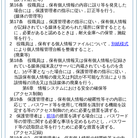
第16条
役職員は，保有個人情報の内容に誤り等を発見した
場合には，保護管理者の指示に従い，訂正等を行う。
(媒体の管理等)
第17条
役職員は，保護管理者の指示に従い，保有個人情報
が記録されている媒体を定められた場所に保管するととも
に，必要があると認めるときは，耐火金庫への保管，施錠
等を行う。
2
役職員は，保有する個人情報ファイルについて，
別紙様式
により個人情報管理台帳を整備すること。
(廃棄等)
第18条
役職員は，保有個人情報又は保有個人情報が記録さ
れている媒体
(端末及びサーバに内蔵されているものを含
む。)
が不要となった場合には，保護管理者の指示に従い，
当該保有個人情報の復元又は判読が不可能な方法により当
該情報の消去又は当該媒体の廃棄を行う。
第6章
情報システムにおける安全の確保等
(アクセス制御)
第19条
保護管理者は，保有個人情報の秘匿性等その内容に
応じて，パスワード等を使用して権限を識別する機能を設
定する等のアクセス制御のために必要な措置を講ずる。
2
保護管理者は，
前項
の措置を講ずる場合には，パスワード
等の管理に関する必要な事項を定めるものとし，パスワー
ド等の読取防止等を行うために必要な措置を講ずる。
(アクセス記録)