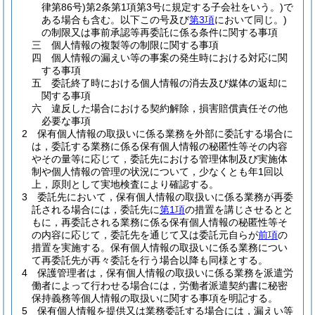
律第86号)
第2条第1項第3号に規定する子会社をいう。)
で
ある場合も含む。以下この号及び
第3項
において同じ。)
の制限又は事前承認等再委託に係る条件に関する事項
三
個人情報の複製等の制限に関する事項
四
個人情報の漏えい等の事案の発生時における対応に関
する事項
五
委託終了時における個人情報の消去及び媒体の返却に
関する事項
六
違反した場合における契約解除，損害賠償責任その他
必要な事項
2
保有個人情報の取扱いに係る業務を外部に委託する場合に
は，委託する業務に係る保有個人情報の秘匿性等その内容
やその量等に応じて，委託先における管理体制及び実施体
制や個人情報の管理の状況について，少なくとも年1回以
上，原則として実地検査により確認する。
3
委託先において，保有個人情報の取扱いに係る業務が再委
託される場合には，委託先に
第1項
の措置を講じさせるとと
もに，再委託される業務に係る保有個人情報の秘匿性等そ
の内容に応じて，委託先を通じて又は委託元自らが
前項
の
措置を実施する。
保有個人情報の取扱いに係る業務につい
て再委託先が再々委託を行う場合以降も同様とする。
4
保護管理者は，保有個人情報の取扱いに係る業務を派遣労
働者によって行わせる場合には，労働者派遣契約書に秘密
保持義務等個人情報の取扱いに関する事項を明記する。
5
保有個人情報を提供又は業務委託する場合には，漏えい等