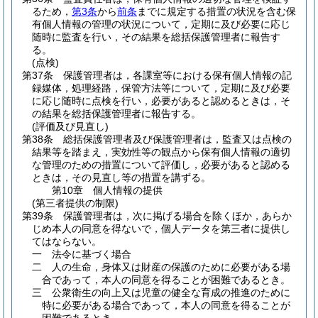
るため，
第3条
から
前条
までに規定する措置の状況を含む保
有個人情報の管理の状況について，定期に及び必要に応じ
随時に監査を行い，その結果を総括保護管理者に報告す
る。
(点検)
第37条
保護管理者は，各課室等における保有個人情報の記
録媒体，処理経路，保管方法等について，定期に及び必要
に応じ随時に点検を行い，必要があると認めるときは，そ
の結果を総括保護管理者に報告する。
(評価及び見直し)
第38条
総括保護管理者及び保護管理者は，監査又は点検の
結果等を踏まえ，実効性等の観点から保有個人情報の適切
な管理のための措置について評価し，必要があると認める
ときは，その見直し等の措置を講ずる。
第10章
個人情報の提供
(第三者提供の制限)
第39条
保護管理者は，次に掲げる場合を除くほか，あらか
じめ本人の同意を得ないで，個人データを第三者に提供し
てはならない。
一
法令に基づく場合
二
人の生命，身体又は財産の保護のために必要がある場
合であって，本人の同意を得ることが困難であるとき。
三
公衆衛生の向上又は児童の健全な育成の推進のために
特に必要がある場合であって，本人の同意を得ることが