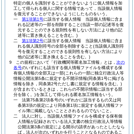
特定の個人を識別することができないように個人情報を加
工して得られる個人に関する情報であって，当該個人情報
を復元することができないようにしたものをいう。
一
第1項第1号
に該当する個人情報 当該個人情報に含ま
れる記述等の一部を削除すること
(当該一部の記述等を復
元することのできる規則性を有しない方法により他の記
述等に置き換えることを含む。)
二
第1項第2号
に該当する個人情報 当該個人情報に含ま
れる個人識別符号の全部を削除すること
(当該個人識別符
号を復元することのできる規則性を有しない方法により
他の記述等に置き換えることを含む。)
9
この規程において「行政機関等匿名加工情報」とは，
次の
各号
のいずれにも該当する個人情報ファイルを構成する保
有個人情報の全部又は一部
(これらの一部に独立行政法人等
情報公開法第5条に規定する不開示情報
(同条第1号に掲げる
情報を除き，同条第2号ただし書に規定する情報を含む。)
が含まれているときは，これらの不開示情報に該当する部
分を除く。)
を加工して得られる匿名加工情報をいう。
一
法第75条第2項各号のいずれかに該当するもの又は同
条第3項の規定により同条第1項に規定する個人情報ファ
イル簿に掲載しないこととされるものでないこと。
二
法人に対し，当該個人情報ファイルを構成する保有個
人情報が記録されている法人文書の独立行政法人等情報
公開法第3条の規定による開示の請求があったとしたなら
ば，法人が次のいずれかを行うこととなるものであるこ