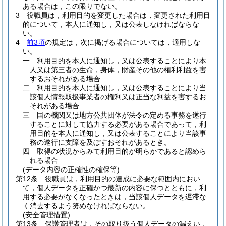
ある場合は，この限りでない。
3
役職員は，利用目的を変更した場合は，変更された利用目
的について，本人に通知し，又は公表しなければならな
い。
4
前3項
の規定は，次に掲げる場合については，適用しな
い。
一
利用目的を本人に通知し，又は公表することにより本
人又は第三者の生命，身体，財産その他の権利利益を害
するおそれがある場合
二
利用目的を本人に通知し，又は公表することにより当
該個人情報取扱事業者の権利又は正当な利益を害するお
それがある場合
三
国の機関又は地方公共団体が法令の定める事務を遂行
することに対して協力する必要がある場合であって，利
用目的を本人に通知し，又は公表することにより当該事
務の遂行に支障を及ぼすおそれがあるとき。
四
取得の状況からみて利用目的が明らかであると認めら
れる場合
(データ内容の正確性の確保等)
第12条
役職員は，利用目的の達成に必要な範囲内におい
て，個人データを正確かつ最新の内容に保つとともに，利
用する必要がなくなったときは，当該個人データを遅滞な
く消去するよう努めなければならない。
(安全管理措置)
第13条
保護管理者は，その取り扱う個人データの漏えい，