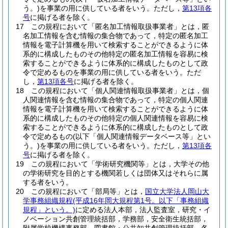
う。)
を事業の用に供している者をいう。
ただし，
第13項各
号
に掲げる者を除く。
17
この規程において「匿名加工情報取扱事業者」とは，匿
名加工情報を含む情報の集合物であって，特定の匿名加工
情報を電子計算機を用いて検索することができるように体
系的に構成したものその他特定の匿名加工情報を容易に検
索することができるように体系的に構成したものとして政
令で定めるものを事業の用に供している者をいう。
ただ
し，
第13項各号
に掲げる者を除く。
18
この規程において「個人関連情報取扱事業者」とは，個
人関連情報を含む情報の集合物であって，特定の個人関連
情報を電子計算機を用いて検索することができるように体
系的に構成したものその他特定の個人関連情報を容易に検
索することができるように体系的に構成したものとして政
令で定めるもの
(以下「個人関連情報データベース等」とい
う。)
を事業の用に供している者をいう。
ただし，
第13項各
号
に掲げる者を除く。
19
この規程において「学術研究機関等」とは，大学その他
の学術研究を目的とする機関若しくは団体又はそれらに属
する者をいう。
20
この規程において「部局等」とは，
国立大学法人岡山大
学事務組織規程
(平成16年岡大規程第1号。以下「事務組織
規程」という。)
に定める法人本部，法人監査室，研究・イ
ノベーション共創管理統括部，学務部，安全衛生統括部，