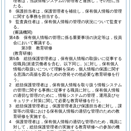
理者は，当該情報システムの管理者と連携し，その任に当
たる。
8
保護担当者は，保護管理者を補佐し，保有個人情報の管理
に関する事務を担当する。
9
監査責任者は，保有個人情報の管理の状況について監査す
る。
(審議機関)
第4条
保有個人情報の管理に係る重要事項の決定等は，役員
会において審議する。
第3章
教育研修
(教育研修)
第5条
総括保護管理者は，保有個人情報の取扱いに従事する
役職員
(派遣労働者を含む。以下同じ。)
に対し，保有個人
情報の取扱いについて理解を深め，個人情報の保護に関す
る意識の高揚を図るための啓発その他必要な教育研修を行
う。
2
総括保護管理者は，保有個人情報を取り扱う情報システム
の管理に関する事務に従事する職員に対し，保有個人情報
の適切な管理のために，情報システムの管理，運用及びセ
キュリティ対策に関して必要な教育研修を行う。
3
総括保護管理者は，保護管理者及び保護担当者に対し，課
室等の現場における保有個人情報の適切な管理のための教
育研修を実施する。
4
保護管理者は，保有個人情報の適切な管理のため，職員に
対して，総括保護管理者の実施する教育研修への参加の機