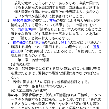
規則で定めるところにより，あらかじめ，当該外国にお
ける個人情報の保護に関する制度，当該第三者が講ずる
個人情報の保護のための措置その他当該本人に参考とな
るべき情報が当該本人に提供されていること。
2
第40条第3項
の規定は，
前項
の規定により法人が個人関連
情報を提供する場合について準用する。
この場合におい
て，
同条第3項
中「講ずるとともに，本人の求めに応じて当
該必要な措置に関する情報を当該本人に提供し」とあるの
は，「講じ」と読み替えるものとする。
3
前条第2項
及び
第3項
の規定は，
第1項
の規定により法人が
確認する場合について準用する。
この場合において，
同条
第2項
中「の提供を受けた」とあるのは，「を提供した」と
読み替えるものとする。
第11章
苦情の処理
(苦情の処理)
第44条
保護管理者は保有する個人情報の取扱いに関し苦情
を受けたときは，適切かつ迅速な処理に努めなければなら
ない。
2
苦情に関する法人の窓口は，総務部総務課とする。
第12章
仮名加工情報の取扱い
(仮名加工情報の作成等)
第45条
保護管理者は，仮名加工情報
(仮名加工情報データベ
ース等を構成するものに限る。以下において同じ。)
を作成
するときは，他の情報と照合しない限り特定の個人を識別
することができないようにするために必要なものとして個