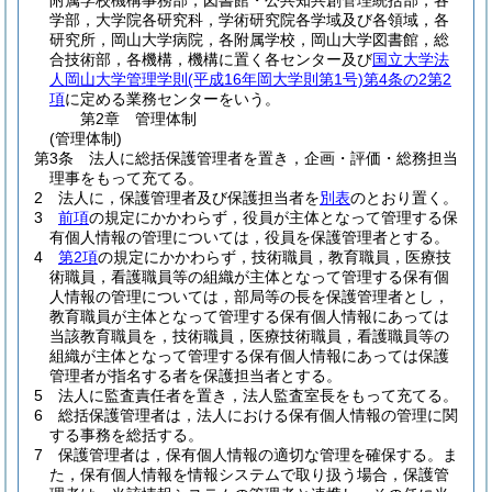
附属学校機構事務部，図書館・公共知共創管理統括部，各
学部，大学院各研究科，学術研究院各学域及び各領域，各
研究所，岡山大学病院，各附属学校，岡山大学図書館，総
合技術部，各機構，機構に置く各センター及び
国立大学法
人岡山大学管理学則
(平成16年岡大学則第1号)
第4条の2第2
項
に定める業務センターをいう。
第2章
管理体制
(管理体制)
第3条
法人に総括保護管理者を置き，企画・評価・総務担当
理事をもって充てる。
2
法人に，保護管理者及び保護担当者を
別表
のとおり置く。
3
前項
の規定にかかわらず，役員が主体となって管理する保
有個人情報の管理については，役員を保護管理者とする。
4
第2項
の規定にかかわらず，技術職員，教育職員，医療技
術職員，看護職員等の組織が主体となって管理する保有個
人情報の管理については，部局等の長を保護管理者とし，
教育職員が主体となって管理する保有個人情報にあっては
当該教育職員を，技術職員，医療技術職員，看護職員等の
組織が主体となって管理する保有個人情報にあっては保護
管理者が指名する者を保護担当者とする。
5
法人に監査責任者を置き，法人監査室長をもって充てる。
6
総括保護管理者は，法人における保有個人情報の管理に関
する事務を総括する。
7
保護管理者は，保有個人情報の適切な管理を確保する。
ま
た，保有個人情報を情報システムで取り扱う場合，保護管