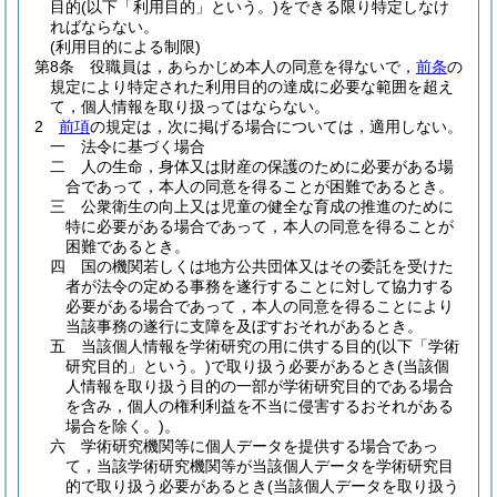
目的
(以下「利用目的」という。)
をできる限り特定しなけ
ればならない。
(利用目的による制限)
第8条
役職員は，あらかじめ本人の同意を得ないで，
前条
の
規定により特定された利用目的の達成に必要な範囲を超え
て，個人情報を取り扱ってはならない。
2
前項
の規定は，次に掲げる場合については，適用しない。
一
法令に基づく場合
二
人の生命，身体又は財産の保護のために必要がある場
合であって，本人の同意を得ることが困難であるとき。
三
公衆衛生の向上又は児童の健全な育成の推進のために
特に必要がある場合であって，本人の同意を得ることが
困難であるとき。
四
国の機関若しくは地方公共団体又はその委託を受けた
者が法令の定める事務を遂行することに対して協力する
必要がある場合であって，本人の同意を得ることにより
当該事務の遂行に支障を及ぼすおそれがあるとき。
五
当該個人情報を学術研究の用に供する目的
(以下「学術
研究目的」という。)
で取り扱う必要があるとき
(当該個
人情報を取り扱う目的の一部が学術研究目的である場合
を含み，個人の権利利益を不当に侵害するおそれがある
場合を除く。)
。
六
学術研究機関等に個人データを提供する場合であっ
て，当該学術研究機関等が当該個人データを学術研究目
的で取り扱う必要があるとき
(当該個人データを取り扱う