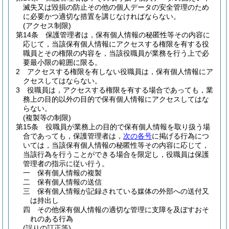
滅失又は毀損の防止その他の個人データの安全管理のため
に必要かつ適切な措置を講じなければならない。
(アクセス制限)
第14条
保護管理者は，保有個人情報の秘匿性等その内容に
応じて，当該保有個人情報にアクセスする権限を有する役
職員とその権限の内容を，当該役職員が業務を行う上で必
要最小限の範囲に限る。
2
アクセスする権限を有しない役職員は，保有個人情報にア
クセスしてはならない。
3
役職員は，アクセスする権限を有する場合であっても，業
務上の目的以外の目的で保有個人情報にアクセスしてはな
らない。
(複製等の制限)
第15条
役職員が業務上の目的で保有個人情報を取り扱う場
合であっても，保護管理者は，
次の各号
に掲げる行為につ
いては，当該保有個人情報の秘匿性等その内容に応じて，
当該行為を行うことができる場合を限定し，役職員は保護
管理者の指示に従い行う。
一
保有個人情報の複製
二
保有個人情報の送信
三
保有個人情報が記録されている媒体の外部への送付又
は持出し
四
その他保有個人情報の適切な管理に支障を及ぼすおそ
れのある行為
(誤りの訂正等)