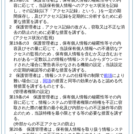
第19条の2
保護管理者は，保有個人情報の秘匿性等その内
容に応じて，当該保有個人情報へのアクセス状況を記録
し，その記録
(以下「アクセス記録」という。)
を一定の期
間保存し，及びアクセス記録を定期的に分析するために必
要な措置を講ずる。
2
保護管理者は，アクセス記録の改ざん，窃取又は不正な消
去の防止のために必要な措置を講ずる。
(アクセス状況の監視)
第19条の3
保護管理者は，保有個人情報の秘匿性等その内
容及びその量に応じて，当該保有個人情報への不適切なア
クセスの監視のため，保有個人情報を含むか又は含むおそ
れがある一定数以上の情報が情報システムからダウンロー
ドされた場合に警告表示がなされる機能の設定，当該設定
の定期的確認等の必要な措置を講ずる。
2
保護管理者は，情報システムの仕様等の制限で
前項
により
難い場合には，
同項
の措置と同等の効果があると認める代
替措置を講ずるものとする。
(管理者権限の設定)
第19条の4
保護管理者は，保有個人情報の秘匿性等その内
容に応じて，情報システムの管理者権限の特権を不正に窃
取された際の被害の最小化及び内部からの不正操作等の防
止のため，当該特権を最小限とする等の必要な措置を講ず
る。
(外部からの不正アクセスの防止)
第20条
保護管理者は，保有個人情報を取り扱う情報システ