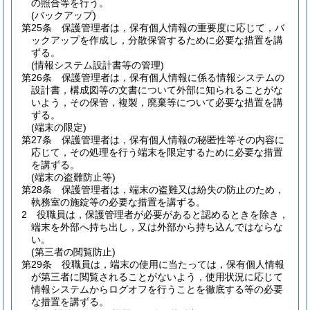
の照合等を行う。
(バックアップ)
第25条
保護管理者は，保有個人情報の重要度に応じて，バ
ックアップを作成し，分散保管するために必要な措置を講
ずる。
(情報システム設計書等の管理)
第26条
保護管理者は，保有個人情報に係る情報システムの
設計書，構成図等の文書について外部に知られることがな
いよう，その保管，複製，廃棄等について必要な措置を講
ずる。
(端末の限定)
第27条
保護管理者は，保有個人情報の秘匿性等その内容に
応じて，その処理を行う端末を限定するために必要な措置
を講ずる。
(端末の盗難防止等)
第28条
保護管理者は，端末の盗難又は紛失の防止のため，
執務室の施錠等の必要な措置を講ずる。
2
役職員は，保護管理者が必要があると認めるときを除き，
端末を外部へ持ち出し，又は外部から持ち込んではならな
い。
(第三者の閲覧防止)
第29条
役職員は，端末の使用に当たっては，保有個人情報
が第三者に閲覧されることがないよう，使用状況に応じて
情報システムからログオフを行うことを徹底する等の必要
な措置を講ずる。