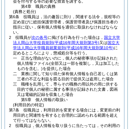
会を付与する等の必要な措置を講ずる。
第4章
職員の責務
(責務と処分)
第6条
役職員は，法の趣旨に則り，関連する法令，規程等の
定め並びに総括保護管理者，保護管理者及び保護担当者の
指示に従い，保有個人情報を適切に取扱わなければならな
い。
2
役職員が
次の各号
に掲げる行為を行った場合は，
国立大学
法人岡山大学役員規則
(平成16年岡大規則第3号)
又は
国立大
学法人岡山大学職員就業規則
(平成16年岡大規則第10号)
に
定めるところにより，懲戒処分等を行う。
一
正当な理由がないのに，個人の秘密事項が記録された
個人情報ファイル
(全部又は一部を複製し，又は加工した
ものを含む。)
を提供した場合
二
業務に関して知り得た保有個人情報を自己若しくは第
三者の不正な利益を図る目的で提供又は盗用した場合
三
職権を乱用して，専らその職務の用以外の用に供する
目的で個人の秘密に属する事項が記録された文書，図画
又は電磁的記録を収集した場合
第5章
個人情報の取扱い
(利用目的の特定)
第7条
役職員は，利用目的を変更する場合には，変更前の利
用目的と関連性を有すると合理的に認められる範囲を超え
て行ってはならない。
2
役職員は，個人情報を取り扱うに当たっては，その利用の