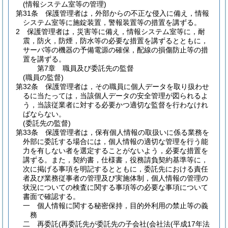
(情報システム室等の管理)
第31条
保護管理者は，外部からの不正な侵入に備え，情報
システム室等に施錠装置，警報装置等の措置を講ずる。
2
保護管理者は，災害等に備え，情報システム室等に，耐
震，防火，防煙，防水等の必要な措置を講ずるとともに，
サーバ等の機器の予備電源の確保，配線の損傷防止等の措
置を講ずる。
第7章
職員及び委託先の監督
(職員の監督)
第32条
保護管理者は，その職員に個人データを取り扱わせ
るに当たっては，当該個人データの安全管理が図られるよ
う，当該従業者に対する必要かつ適切な監督を行わなけれ
ばならない。
(委託先の監督)
第33条
保護管理者は，保有個人情報の取扱いに係る業務を
外部に委託する場合には，個人情報の適切な管理を行う能
力を有しない者を選定することがないよう，必要な措置を
講ずる。
また，契約書，仕様書，役務請負契約基準等に，
次に掲げる事項を明記するとともに，委託先における責任
者及び業務従事者の管理及び実施体制，個人情報の管理の
状況についての検査に関する事項等の必要な事項について
書面で確認する。
一
個人情報に関する秘密保持，目的外利用の禁止等の義
務
二
再委託
(再委託先が委託先の子会社
(会社法
(平成17年法