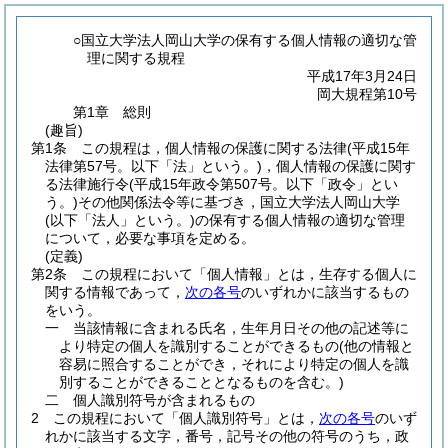
○国立大学法人岡山大学の保有する個人情報の適切な管
理に関する規程
平成17年3月24日
岡大規程第10号
第1章
総則
(趣旨)
第1条
この規程は，個人情報の保護に関する法律
(平成15年
法律第57号。以下「法」という。)
，個人情報の保護に関す
る法律施行令
(平成15年政令第507号。以下「政令」とい
う。)
その他関係法令等に基づき，国立大学法人岡山大学
(以下「法人」という。)
の保有する個人情報の適切な管理
について，必要な事項を定める。
(定義)
第2条
この規程において「個人情報」とは，生存する個人に
関する情報であって，
次の各号
のいずれかに該当するもの
をいう。
一
当該情報に含まれる氏名，生年月日その他の記述等に
より特定の個人を識別することができるもの
(他の情報と
容易に照合することができ，それにより特定の個人を識
別することができることとなるものを含む。)
二
個人識別符号が含まれるもの
2
この規程において「個人識別符号」とは，
次の各号
のいず
れかに該当する文字，番号，記号その他の符号のうち，政