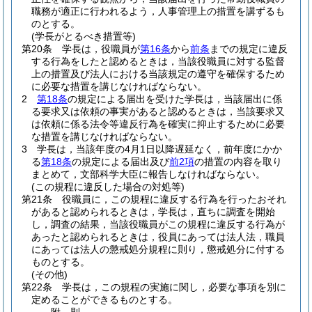
職務が適正に行われるよう，人事管理上の措置を講ずるも
のとする。
(学長がとるべき措置等)
第20条
学長は，役職員が
第16条
から
前条
までの規定に違反
する行為をしたと認めるときは，当該役職員に対する監督
上の措置及び法人における当該規定の遵守を確保するため
に必要な措置を講じなければならない。
2
第18条
の規定による届出を受けた学長は，当該届出に係
る要求又は依頼の事実があると認めるときは，当該要求又
は依頼に係る法令等違反行為を確実に抑止するために必要
な措置を講じなければならない。
3
学長は，当該年度の4月1日以降遅延なく，前年度にかか
る
第18条
の規定による届出及び
前2項
の措置の内容を取り
まとめて，文部科学大臣に報告しなければならない。
(この規程に違反した場合の対処等)
第21条
役職員に，この規程に違反する行為を行ったおそれ
があると認められるときは，学長は，直ちに調査を開始
し，調査の結果，当該役職員がこの規程に違反する行為が
あったと認められるときは，役員にあっては法人法，職員
にあっては法人の懲戒処分規程に則り，懲戒処分に付する
ものとする。
(その他)
第22条
学長は，この規程の実施に関し，必要な事項を別に
定めることができるものとする。