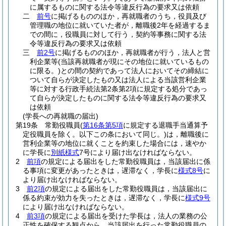
に属するものに関する法令等違反行為の要求又は依頼
二
前号
に掲げるもののほか，再就職者のうち，役員及び
管理職の地位に就いていた者が，離職後2年を経過するま
での間に，役職員に対して行う，契約等事務に関する法
令等違反行為の要求又は依頼
三
前2号
に掲げるもののほか，再就職者が行う，法人と営
利企業等
(当該再就職者が現にその地位に就いているもの
に限る。)
との間の契約であって法人においてその締結に
ついて自らが決定したもの又は法人による当該営利企業
等に対する行政手続法第2条第2項に規定する処分であっ
て自らが決定したものに関する法令等違反行為の要求又
は依頼
(学長への再就職の届出)
第19条
常勤役職員
(
第16条第5項
に規定する退職手当通算予
定役職員を除く。以下この条において同じ。)
は，離職後に
営利企業等の地位に就くことを約束した場合には，速やか
に学長に
別紙様式
7号により届け出なければならない。
2
前項
の規定による届出をした常勤役職員は，当該届出に係
る事項に変更があったときは，遅滞なく，学長に
様式8号
に
より届け出なければならない。
3
前2項
の規定による届出をした常勤役職員は，当該届出に
係る約束が効力を失ったときは，遅滞なく，学長に
様式9号
により届け出なければならない。
4
前3項
の規定による届出を受けた学長は，法人の業務の公
正性を確保する観点から，当該届出を行った常勤役職員の