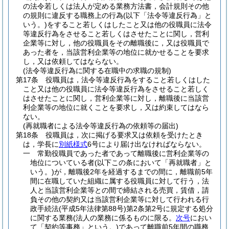
の法令若しくは法人が定める業務方法書，会計規則その他
の規則に違反する職務上の行為
(以下「法令等違反行為」と
いう。)
をすること若しくはしたこと又は他の役職員に法令
等違反行為をさせること若しくはさせたことに関し，営利
企業等に対し，他の役職員をその離職後に，又は役職員で
あった者を，当該営利企業等の地位に就かせることを要求
し，又は依頼してはならない。
(法令等違反行為に関する在職中の求職の規制)
第17条
役職員は，法令等違反行為をすること若しくはした
こと又は他の役職員に法令等違反行為をさせること若しく
はさせたことに関し，営利企業等に対し，離職後に当該営
利企業等の地位に就くことを要求し，又は約束してはなら
ない。
(再就職者による法令等違反行為の依頼等の届出)
第18条
役職員は，次に掲げる要求又は依頼を受けたとき
は，学長に
別紙様式
6号により届け出なければならない。
一
常勤役職員であった者であって離職後に営利企業等の
地位についている者
(以下この条において「再就職者」と
いう。)
が，離職後2年を経過するまでの間に，離職前5年
間に在職していた組織に属する役職員に対して行う，法
人と当該営利企業等との間で締結される売買，賃借，請
負その他の契約又は当該営利企業等に対して行われる行
政手続法
(平成5年法律第88号)
第2条第2号に規定する処分
に関する業務
(法人の業務に係るものに限る。
次号
におい
て「契約等事務」という。)
であって離職前5年間の職務