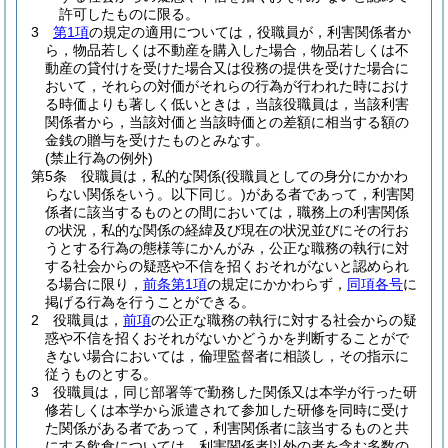
許可したものに限る。
3
第1項
の規定の適用については，役職員が，利害関係者か
ら，物品若しくは不動産を購入した場合，物品若しくは不
動産の貸付けを受けた場合又は役務の提供を受けた場合に
おいて，それらの対価がそれらの行為が行われた時におけ
る時価よりも著しく低いときは，当該役職員は，当該利害
関係者から，当該対価と当該時価との差額に相当する額の
金銭の贈与を受けたものとみなす。
(禁止行為の例外)
第5条
役職員は，私的な関係
(役職員としての身分にかかわ
らない関係をいう。以下同じ。)
がある者であって，利害関
係者に該当するものとの間においては，職務上の利害関係
の状況，私的な関係の経緯及び現在の状況並びにその行お
うとする行為の態様等にかんがみ，公正な職務の執行に対
する社会からの疑惑や不信を招くおそれがないと認められ
る場合に限り，
前条第1項
の規定にかかわらず，
同項各号
に
掲げる行為を行うことができる。
2
役職員は，
前項
の公正な職務の執行に対する社会からの疑
惑や不信を招くおそれがないかどうかを判断することがで
きない場合においては，倫理監督者に相談し，その指示に
従うものとする。
3
役職員は，同じ部署等で勤務した関係又は本学が行った研
修若しくは本学から派遣されて参加した研修を同時に受け
た関係がある者であって，利害関係者に該当するものと共
にする飲食については，利害関係者以外の者を含む多数の