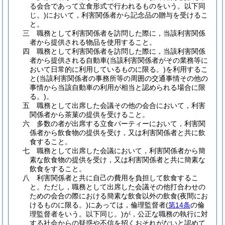
る会合であって立食形式で行われるものをいう。以下同
じ。)
において，利害関係者から記念品の贈与を受けるこ
と。
三
職務として利害関係者を訪問した際に，当該利害関係
者から提供される物品を使用すること。
四
職務として利害関係者を訪問した際に，当該利害関係
者から提供される自動車
(当該利害関係者がその業務等に
おいて日常的に利用しているものに限る。)
を利用するこ
と
(当該利害関係者の事務所等の周囲の交通事情その他の
事情から当該自動車の利用が相当と認められる場合に限
る。)
。
五
職務として出席した会議その他の会合において，利害
関係者から茶菓の提供を受けること。
六
多数の者が出席する立食パーティーにおいて，利害関
係者から飲食物の提供を受け，又は利害関係者と共に飲
食すること。
七
職務として出席した会議において，利害関係者から簡
素な飲食物の提供を受け，又は利害関係者と共に簡素な
飲食をすること。
八
利害関係者と共に自己の費用を負担して飲食するこ
と。
ただし，職務として出席した会議その他打合わせの
ための会合の際における簡素な飲食以外の飲食
(夜間にお
けるものに限る。)
にあっては，倫理監督者
(
第14条
の倫
理監督者をいう。以下同じ。)
が，公正な職務の執行に対
する社会からの疑惑や不信を招くおそれがないと認めて