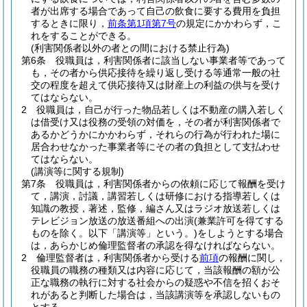
者が出席する場合であって自己の飲食に要する費用を負担
するときに限り，
前条第1項第7号
の規定にかかわらず，こ
れをすることができる。
(利害関係者以外の者との間における禁止行為)
第6条
役職員は，利害関係者に該当しない事業者等であって
も，その者から供応接待を繰り返し受ける等通常一般の社
交の程度を超えて供応接待又は財産上の利益の供与を受け
てはならない。
2
役職員は，自己が行った物品若しくは不動産の購入若しく
は借受け又は役務の受領の対価を，その者が利害関係者で
あるかどうかにかかわらず，それらの行為が行われた場に
居合わせなかった事業者等にその者の負担として支払わせ
てはならない。
(講演等に関する規制)
第7条
役職員は，利害関係者からの依頼に応じて報酬を受け
て，講演，討議，講習若しくは研修における指導若しくは
知識の教授，著述，監修，編さん又はラジオ放送若しくは
テレビジョン放送の放送番組への出演
(兼業許可を得てする
ものを除く。以下「講演等」という。)
をしようとする場合
は，あらかじめ倫理監督者の承認を得なければならない。
2
倫理監督者は，利害関係者から受ける
前項
の報酬に関し，
役職員の職務の種類又は内容に応じて，当該報酬の額が公
正な職務の執行に対する社会からの疑惑や不信を招くおそ
れがあると判断した場合は，当該講演等を承認しないもの