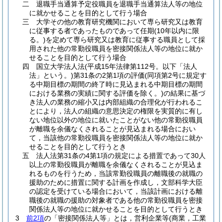
二
退職手当通算予定役職員を退職手当通算法人等の地位
に就かせることを目的として行う場合
三
大学その他の教育研究機関において専ら研究又は教育
に従事する者であったものであって任期
(10年以内に限
る。)
を定めて専ら研究又は教育に従事する職員として採
用された他の常勤役職員を密接関係法人等の地位に就か
せることを目的として行う場合
四
国立大学法人法
(平成15年法律第112号。以下「法人
法」という。)
第31条の2第1項の評価
(同項第2号に規定す
る中期目標の期間の終了時に見込まれる中期目標の期間
における業務の実績に関する評価を除く。)
の結果に基づ
き法人の業務の縮小又は内部組織の合理化が行われるこ
とにより，法人の組織の意思決定の権限を実質的に有し
ない地位以外の地位に就いたことがない他の常勤役職員
が離職を余儀なくされることが見込まれる場合におい
て，当該他の常勤役職員を密接関係法人等の地位に就か
せることを目的として行うとき
五
法人法第31条の4第1項の規定による措置であって30人
以上の常勤役職員が離職を余儀なくされることが見込ま
れるものを行うため，当該常勤役職員の離職後の就職の
援助のために措置に関する計画を作成し，文部科学大臣
の認定を受けている場合において，当該計画における離
職後の就職の援助の対象者である他の常勤役職員を密接
関係法人等の地位に就かせることを目的として行うとき
3
前2項
の「密接関係法人等」とは，営利企業等
(商業，工業