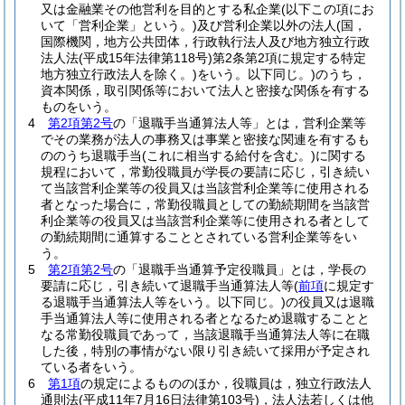
又は金融業その他営利を目的とする私企業
(以下この項にお
いて「営利企業」という。)
及び営利企業以外の法人
(国，
国際機関，地方公共団体，行政執行法人及び地方独立行政
法人法
(平成15年法律第118号)
第2条第2項に規定する特定
地方独立行政法人を除く。)
をいう。以下同じ。)
のうち，
資本関係，取引関係等において法人と密接な関係を有する
ものをいう。
4
第2項第2号
の「退職手当通算法人等」とは，営利企業等
でその業務が法人の事務又は事業と密接な関連を有するも
ののうち退職手当
(これに相当する給付を含む。)
に関する
規程において，常勤役職員が学長の要請に応じ，引き続い
て当該営利企業等の役員又は当該営利企業等に使用される
者となった場合に，常勤役職員としての勤続期間を当該営
利企業等の役員又は当該営利企業等に使用される者として
の勤続期間に通算することとされている営利企業等をい
う。
5
第2項第2号
の「退職手当通算予定役職員」とは，学長の
要請に応じ，引き続いて退職手当通算法人等
(
前項
に規定す
る退職手当通算法人等をいう。以下同じ。)
の役員又は退職
手当通算法人等に使用される者となるため退職することと
なる常勤役職員であって，当該退職手当通算法人等に在職
した後，特別の事情がない限り引き続いて採用が予定され
ている者をいう。
6
第1項
の規定によるもののほか，役職員は，独立行政法人
通則法
(平成11年7月16日法律第103号)
，法人法若しくは他