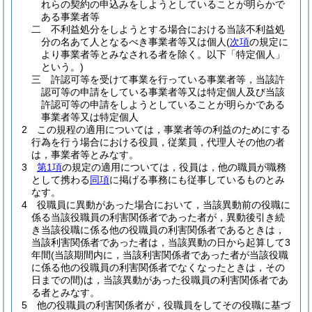
れらの契約の申込みをしようとしていることが明らかで
ある事業者等
二
不利益処分をしようとする場合における当該不利益処
分の名あて人となるべき事業者等又は個人
(
次項
の規定に
より事業者等とみなされる者を除く。以下「特定個人」
という。)
三
許認可等を受けて事業を行っている事業者等，当該許
認可等の申請をしている事業者等又は特定個人及び当該
許認可等の申請をしようとしていることが明らかである
事業者等又は特定個人
2
この規程の適用については，事業者等の利益のためにする
行為を行う場合における役員，従業員，代理人その他の者
は，事業者等とみなす。
3
第1項
の規定の適用については，役員は，他の職員が職務
として携わる
同項
に掲げる事務にも従事しているものとみ
なす。
4
役職員に異動があった場合において，当該異動前の役職に
係る当該役職員の利害関係者であった者が，異動後引き続
き当該役職に係る他の役職員の利害関係者であるときは，
当該利害関係者であった者は，当該異動の日から起算して3
年間
(当該期間内に，当該利害関係者であった者が当該役職
に係る他の役職員の利害関係者でなくなったときは，その
日までの間)
は，当該異動があった役職員の利害関係者であ
る者とみなす。
5
他の役職員の利害関係者が，役職員をしてその役職に基づ