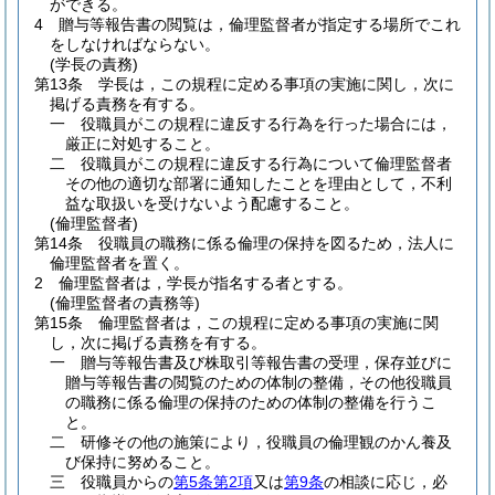
ができる。
4
贈与等報告書の閲覧は，倫理監督者が指定する場所でこれ
をしなければならない。
(学長の責務)
第13条
学長は，この規程に定める事項の実施に関し，次に
掲げる責務を有する。
一
役職員がこの規程に違反する行為を行った場合には，
厳正に対処すること。
二
役職員がこの規程に違反する行為について倫理監督者
その他の適切な部署に通知したことを理由として，不利
益な取扱いを受けないよう配慮すること。
(倫理監督者)
第14条
役職員の職務に係る倫理の保持を図るため，法人に
倫理監督者を置く。
2
倫理監督者は，学長が指名する者とする。
(倫理監督者の責務等)
第15条
倫理監督者は，この規程に定める事項の実施に関
し，次に掲げる責務を有する。
一
贈与等報告書及び株取引等報告書の受理，保存並びに
贈与等報告書の閲覧のための体制の整備，その他役職員
の職務に係る倫理の保持のための体制の整備を行うこ
と。
二
研修その他の施策により，役職員の倫理観のかん養及
び保持に努めること。
三
役職員からの
第5条第2項
又は
第9条
の相談に応じ，必