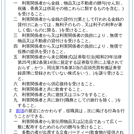
一
利害関係者から金銭，物品又は不動産の贈与
(せん別，
祝儀，香典又は供花その他これらに類するものを含む。)
を受けること。
二
利害関係者から金銭の貸付け
(業として行われる金銭の
貸付けにあっては，無利子のもの，又は利子の利率が著
しく低いものに限る。)
を受けること。
三
利害関係者から又は利害関係者の負担により，無償で
物品又は不動産の貸付けを受けること。
四
利害関係者から又は利害関係者の負担により，無償で
役務の提供を受けること。
五
利害関係者から未公開株式
(証券取引法
(昭和23年法律
第25号)
第2条第14項に規定する証券取引所に上場されて
おらず，かつ，同法第75条第1項の店頭売買有価証券登
録原簿に登録されていない株式をいう。)
を譲り受けるこ
と。
六
利害関係者から供応接待を受けること。
七
利害関係者と共に飲食すること。
八
利害関係者と共に遊技又はゴルフをすること。
九
利害関係者と共に旅行
(職務としての旅行を除く。)
を
すること。
2
前項
の規定にかかわらず，役職員は，次に掲げる行為を行
うことができる。
一
利害関係者から宣伝用物品又は記念品であって広く一
般に配布するためのものの贈与を受けること。
二
多数の者が出席する立食パーティー
(飲食物が提供され