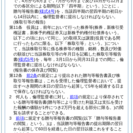
で，4月から6月まで，7月から9月まで及び10月から12月ま
での各区分による期間
(以下「四半期」という。)
ごとに，
贈与等報告書
(
様式4号
)
を，当該四半期の翌四半期の初日か
ら14日以内に，倫理監督者に提出しなければならない。
(株取引等の報告)
第11条
役員は，前年において行った株券等
(株券，新株引受
権証書，新株予約権証券又は新株予約権付社債券をいう。
以下この項において同じ。)
の取得又は譲渡
(役員である間
に行ったものに限る。以下「株取引等」という。)
につい
て，当該株取引等に係る株券等の種類，銘柄，数及び対価
の額並びに当該株取引等の年月日を記載した株取引等報告
書
(
様式5号
)
を，毎年，3月1日から同月31日までの間に，倫
理監督者に提出しなければならない。
(報告書の保存及び閲覧)
第12条
前2条
の規定により提出された贈与等報告書及び株
取引等報告書は，これを受理した倫理監督者において，提
出すべき期間の末日の翌日から起算して5年を経過する日ま
で保存しなければならない。
2
何人も，倫理監督者に対し，
前項
の規定により保存されて
いる贈与等報告書
(贈与等により受けた利益又は支払を受け
た報酬の価額が1件につき2万円を超える部分に限る。)
の閲
覧を請求することができる。
3
前項
に規定する贈与等報告書の閲覧
(以下「贈与等報告書
の閲覧」という。)
は，当該贈与等報告書の提出期限の翌日
から起算して60日を経過した日の翌日以後これをすること