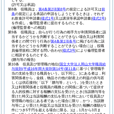
とする。
(許可又は承認)
第8条
役職員は，
第4条第2項第8号
の規定による許可又は
前
条
の規定による承認の申請をしようとするときは，それぞ
れ飲食許可申請書
(
様式1号
)
又は講演等承認申請書
(
様式2号
)
を作成し，倫理監督者に提出するものとする。
(倫理監督者への相談)
第9条
役職員は，自らが行う行為の相手方が利害関係者に該
当するかどうかを判断することができない場合又は利害関
係者との間で行う行為が
第4条第1項各号
に掲げる行為に該
当するかどうかを判断することができない場合には，役職
員倫理規程に関する問い合わせ
(
様式3号
)
により倫理監督者
に相談するものとする。
(贈与等の報告)
第10条
役員及び管理職の地位
(
国立大学法人岡山大学職員給
与規則
(平成16年岡大規則第14号)
第11条
に基づく管理職手
当の支給を受ける職員をいう。以下同じ。)
にある者は，利
害関係者から，金銭，物品その他の財産上の利益の供与若
しくは供応接待
(「以下「贈与等」という。)
を受けたとき
又は利害関係者と役職員の職務との関係に基づいて提供す
る人的役務に対する報酬の支払を受けたとき
(当該贈与等を
受けた時又は当該報酬の支払を受けた時において役員及び
管理職の地位にある者であった場合に限り，かつ，当該贈
与等により受けた利益又は当該支払を受けた報酬の価額が1
件につき5千円を超える場合に限る。)
は，1月から3月ま