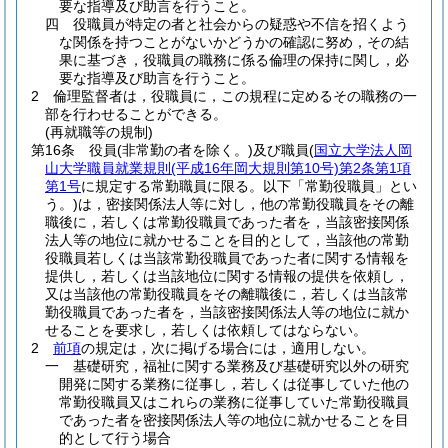
要な指導及び助言を行うこと。
四
役職員が特定の者と社会からの疑惑や不信を招くよう
な関係を持つことがないかどうかの確認に努め，その結
果に基づき，役職員の職務に係る倫理の保持に関し，必
要な指導及び助言を行うこと。
2
倫理監督者は，役職員に，この規程に定めるその職務の一
部を行わせることができる。
(再就職等の規制)
第16条
役員
(非常勤の者を除く。)
及び職員
(
国立大学法人岡
山大学職員就業規則
(平成16年岡大規則第10号)
第2条第1項
第1号
に規定する常勤職員に限る。以下「常勤役職員」とい
う。)
は，密接関係法人等に対し，他の常勤役職員をその離
職後に，若しくは常勤役職員であった者を，当該密接関係
法人等の地位に就かせることを目的として，当該他の常勤
役職員若しくは当該常勤役職員であった者に関する情報を
提供し，若しくは当該地位に関する情報の提供を依頼し，
又は当該他の常勤役職員をその離職後に，若しくは当該常
勤役職員であった者を，当該密接関係法人等の地位に就か
せることを要求し，若しくは依頼してはならない。
2
前項
の規定は，次に掲げる場合には，適用しない。
一
基礎研究，福祉に関する業務及び基礎研究以外の研究
開発に関する業務に従事し，若しくは従事していた他の
常勤役職員又はこれらの業務に従事していた常勤役職員
であった者を密接関係法人等の地位に就かせることを目
的として行う場合