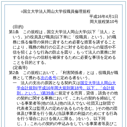
○国立大学法人岡山大学役職員倫理規程
平成16年4月1日
岡大規程第10号
(目的)
第1条
この規程は，国立大学法人岡山大学
(以下「法人」と
いう。)
の役員及び職員
(以下単に「役職員」という。)
の職
務に係る倫理の保持に資するため必要な措置を講ずること
により，職務の執行の公正さに対する社会からの疑惑や不
信を招くような行為の防止を図り，もって法人の業務に対
する社会からの信頼を確保するために必要な事項を定める
ことを目的とする。
(定義等)
第2条
この規程において，「利害関係者」とは，役職員が職
務として携わる
次の各号
に定める者をいう。
一
法人の支出の原因となる契約又は
国立大学法人岡山大
学会計規則
(平成16年岡大規則第18号。以下，「会計規
則」という。)
第39条
に規定する売買，貸借，請負その他
の契約に関する事務において，これらの契約を締結して
いる事業者等
(他の法人
(他の法人でない社団又は財団で
代表者又は監理人の定めがあるものを含む。)
その他の団
体及び事業を行う個人
(当該事業の利益のためにする行為
を行う場合における個人に限る。)
をいう。以下同
じ。)
，これらの契約の申込みをしている事業者等及びこ