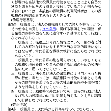
く影響力を当該他の役職員に行使させることにより自己の
利益を図るためその役職員と接触していることが明らかな
場合においては，当該他の役職員の利害関係者は，その役
職員の利害関係者であるものとみなす。
(倫理行動基準)
第3条
役職員は，法人の役職員としての誇りを持ち，かつ，
その使命を自覚し，
次の各号
に掲げる事項をその職務に係
る倫理の保持を図るために遵守すべき基準として，行動し
なければならない。
一
役職員は，職務上知り得た情報について一部の者に対
してのみ有利な取扱いをする等不当な差別的取扱いをし
てはならず，常に公正な職務の執行に当たらなければな
らないこと。
二
役職員は，常に公私の別を明らかにし，いやしくもそ
の職務や地位を自らや自らの属する組織のための私的利
益のために用いてはならないこと。
三
役職員は，法令及び法人の諸規程により与えられた権
限の行使に当たっては，当該権限の行使の対象となる者
からの贈与等を受けること等の社会的疑惑や不信を招く
ような行為をしてはならないこと。
四
役職員は，勤務時間外においても，自らの行動が法人
及び法人の役職員の信用に影響を与えることを常に認識
して行動しなければならないこと。
(禁止行為)
第4条
役職員は，次に掲げる行為を行ってはならない。