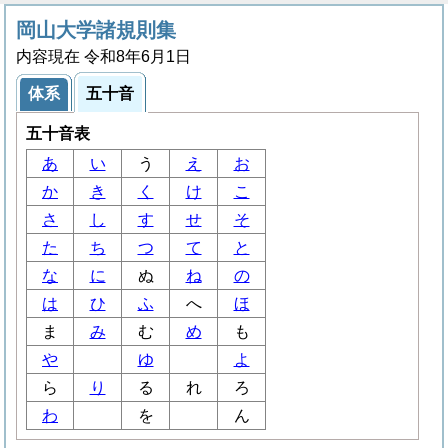
岡山大学諸規則集
内容現在 令和8年6月1日
体系
五十音
五十音表
あ
い
う
え
お
か
き
く
け
こ
さ
し
す
せ
そ
た
ち
つ
て
と
な
に
ぬ
ね
の
は
ひ
ふ
へ
ほ
ま
み
む
め
も
や
ゆ
よ
ら
り
る
れ
ろ
わ
を
ん