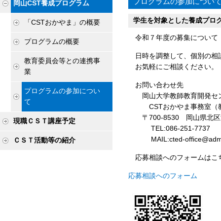
プログラムの参加につい
岡山CST養成プログラム
学生を対象とした養成プロ
「CSTおかやま」の概要
令和７年度の募集について
プログラムの概要
日時を調整して、個別の相
教育委員会等との連携事
お気軽にご相談ください。
業
お問い合わせ先
プログラムの参加につい
岡山大学教師教育開発セ
て
CSTおかやま事務室（教育
〒700-8530 岡山県北
現職ＣＳＴ講座予定
TEL:086-251-7737
MAIL:cted-office@adm.o
ＣＳＴ活動等の紹介
応募相談へのフォームはこちらで
応募相談へのフォーム