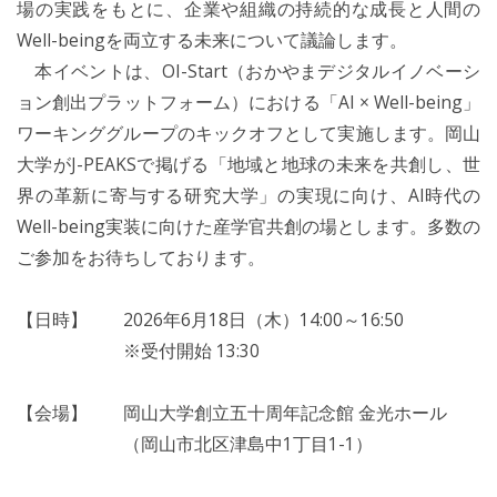
場の実践をもとに、企業や組織の持続的な成長と人間の
Well-beingを両立する未来について議論します。
本イベントは、OI-Start（おかやまデジタルイノベーシ
ョン創出プラットフォーム）における「AI × Well-being」
ワーキンググループのキックオフとして実施します。岡山
大学がJ-PEAKSで掲げる「地域と地球の未来を共創し、世
界の革新に寄与する研究大学」の実現に向け、AI時代の
Well-being実装に向けた産学官共創の場とします。多数の
ご参加をお待ちしております。
【日時】 2026年6月18日（木）14:00～16:50
※受付開始 13:30
【会場】 岡山大学創立五十周年記念館 金光ホール
（岡山市北区津島中1丁目1-1）