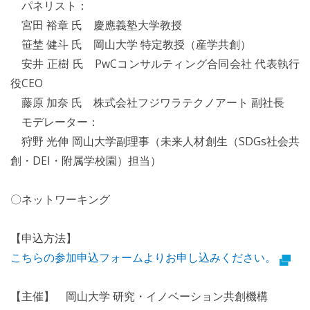
パネリスト：
宮田 裕章 氏 慶應義塾大学教授
笹埜 健斗 氏 岡山大学 特定教授（産学共創）
安井 正樹 氏 PwCコンサルティング合同会社 代表執行
役CEO
藤原 加奈 氏 株式会社フジワラテクノアート 副社長
モデレーター：
狩野 光伸 岡山大学副理事（未来人材創生（SDGs社会共
創・DEI・附属学校園）担当）
〇ネットワーキング
【申込方法】
こちらの参加申込フォームよりお申し込みください。
【主催】 岡山大学 研究・イノベーション共創機構