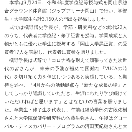
本学は3月24日、令和4年度学位記等授与式を岡山県総
合グラウンド体育館（ジップアリーナ岡山）で行い、学部
生・大学院生ら計3,150人の門出を祝福しました。
式では槇野博史学長が、学部・研究科などの総代22人
のうち、代表者に学位記・修了証書を授与。学業成績と人
物がともに優れた学生に授与する「岡山大学黒正賞」の受
賞者17人を表彰し、代表者に賞状を贈りました。
槇野学長は式辞で「コロナ禍を耐えて頑張ってきた次世
代の皆さんが、未来の予測が極めて困難な『VUCAの時
代』を切り拓く力を伸ばしつつあると実感している」と期
待を述べ、「4月からの活動拠点を『新たな成長の場』と
してしっかり認識していただき、生涯にわたり学び続けて
いただければと思います」とはなむけの言葉を贈りまし
た。卒業生・修了生を代表し、午前は経済学部の古段佑樹
さんと大学院保健学研究科の佐藤生弥さん、午後はグロー
バル・ディスカバリー・プログラムの河田実紀穂さんと大