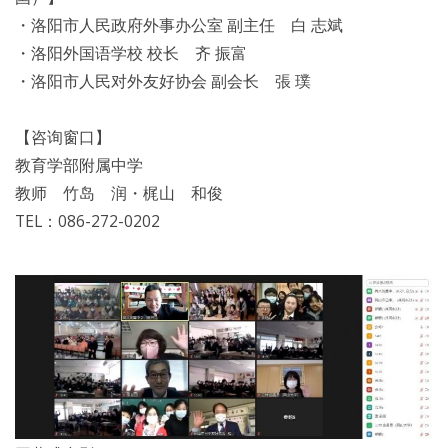
・洛阳市人民政府外事办公室 副主任 白 志斌
・洛阳外国语学校 校长 齐 振富
・洛阳市人民对外友好协会 副会长 張 璞
【咨询窗口】
教育学部附属中学
教师 竹岛 润・梶山 和俊
TEL：086-272-0202