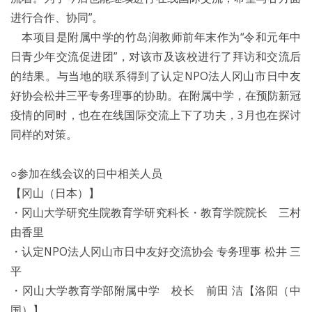
进行合作、协同”。
本项目是附属中学的竹岛润教师前年末作为“令和元年中
日青少年交流促进团”，对该市及该校进行了拜访和交流后
的结果。与当地的联系得到了认定NPO法人冈山市日中友
好协会松井三平专务理事的协助。在附属中学，在预防新冠
疫情的同时，也在在线国际交流上下了功夫，3月也在探讨
同样的对策。
○参加在线会议的日中相关人员
【冈山（日本）】
・冈山大学研究生院教育学研究科长・教育学院院长 三村
由香里
・认定NPO法人冈山市日中友好交流协会 专务理事 松井 三
平
・冈山大学教育学部附属中学 校长 前田 洁【洛阳（中
国）】