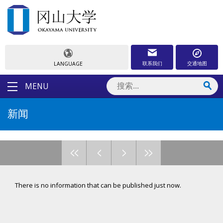
联系我们
交通地图
LANGUAGE
MENU
新闻
<<
<
>
>>
There is no information that can be published just now.