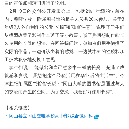
自的宣传点和窍门进行了说明。
2月19日的交付公开发表会上，包括2名1年级的学弟在
内，聋哑学校、附属图书馆的相关人员共20人参加。关于3
年级2人各自制作的长凳“长椅”和“睡眠注意”，说明了学生们
从模型改善了和制作辛苦了等小故事，谈了热切想制作能长
久使用的长凳的想法。在回答提问时，参加者们用手触摸了
实际的作品，一边确认坐着的感觉，一边就木材的性质和加
工技术积极地交换了意见。
学生们说：“能做出和自己想象中一样的长凳，充满了成
就感和喜悦。我想把这个经验活用在毕业后的生活中”。今
津胜纪附属图书馆馆长说：“冈山大学的图书馆是通过与人
的交流而产生的空间。为了交流，我会好好使用长凳”。
【相关链接】
・冈山县立冈山聋哑学校高中部 综合设计科