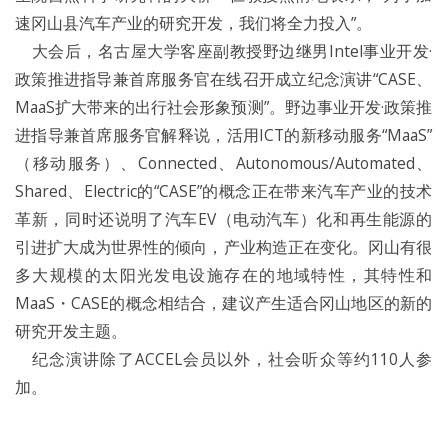
速冈山县汽车产业的研究开发，我们将全力投入”。
大会后，名古屋大学客座副教授野边继男Intel事业开发·
政策推进指导兼首席服务官在线召开成立纪念演讲“CASE、
MaaS扩大带来的出行社会形象预测”。野边事业开发·政策推
进指导兼首席服务官解释说，活用ICT的新移动服务“MaaS”
（移动服务）、Connected、Autonomous/Automated、
Shared、Electric的“CASE”的概念正在带来汽车产业的技术
革新，同时还说明了汽车EV（电动汽车）化和再生能源的
引进扩大成为世界性的倾向，产业构造正在变化。冈山有很
多大规模的太阳光发电设施存在的地域特性，其特性和
MaaS・CASE的概念相结合，建议产生适合冈山地区的新的
研究开发主题。
纪念演讲除了ACCEL会员以外，社会听众等约110人参
加。