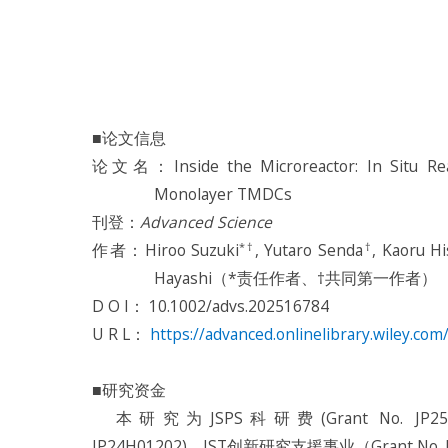
■论文信息
论文名：Inside the Microreactor: In Situ Real
Monolayer TMDCs
刊登：
Advanced Science
*†
†
作者：Hiroo Suzuki
, Yutaro Senda
, Kaoru H
Hayashi（*责任作者、†共同第一作者）
D O I： 10.1002/advs.202516784
U R L：
https://advanced.onlinelibrary.wiley.co
■研究资金
本研究为JSPS科研费(Grant No. JP25K01624,
JP24H01202)、JST创新研究支援事业（Grant