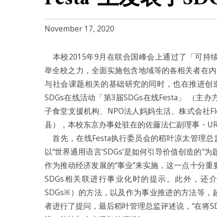
November 17, 2020
本校2015年9月在联合国峰会上通过了「可持续发展目标（S
举全校之力，全面实施包含地域等的各相关者在内
与社会课题相关的基础研究的同时，也在推进创造
SDGs在线活动「第3届SDGs在线Festa」 （
子食堂支援机构、NPO法人妈妈生活、株式会社Fle
县），本校东京办事处驻在的佐藤法仁副理事・URA
首先，在线Festa执行委员会的稻叶凉太管理总
以“世界通用语言‘SDGs’是如何引导价值创造的”
作为推动经济发展的“事业”来实施，这一点十分
SDGs相关联进行事业化时的提示。此外，还介绍
SDGs※）的方法，以及作为事业推进的方法等，
者进行了提问，最后稻叶管理总监评述说，“在将S