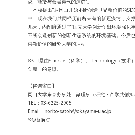
议，能给与会者勇气的演讲”。
本校提出“从冈山开始不断创造世界新价值的SD
中，现在我们共同经历前所未有的新冠疫情，支
几天，内阁府通过了“国立大学创新创出环境强化
不断创造创新的创新生态系统的环境基础。今后
供新价值的研究大学的活动。
※STI是由Science（科学）、Technology
创新」的意思。
【咨询窗口】
冈山大学东京办事处 副理事（研究・产学共创担
TEL：03-6225-2905
Email：norito-satoh◎okayama-u.ac.jp
※@替换◎。