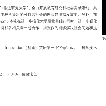
Gs推进研究大学”，全力开展教育研究和社会贡献活动。其
撑本校所提出的可持续社会的理念显得越发重要。另外，前
事业”，本校在进一步强化大学经营基础的同时，进一步强化
也将和各相关者一起合作，加强作为能够解决社会问题和提
第
（技术）、Innovation（创新）英语第一个字母组成。「科学技术
当）・URA 佐藤法仁