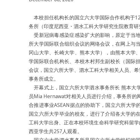
本校担任机构长的国立六大学国际合作机构于12
务所（印度尼西亚・泗水工科大学研究生院教育研
受新冠病毒感染症感染扩大的影响，原定于当地
所大学国际联合组织会议的网络会议，在网上与
冈山大学、长崎大学、熊本大学），由熊本大学
学国际联合机构长、本校木村邦生副校长（国际
会议，国立六所大学、泗水工科大学相关人员、希
事务所成立。
开幕式上，国立六所大学泗水事务所长 熊本大
员Mia Hernawat对相关人员进行介绍，事
合推进事业ASEAN据点的协助下，国立六所大
国立六所大学毕业的校友，进行了介绍各大学的
工科大学出身、正在本校环境生命科学研究科留学的L
西亚学生共257人观看。