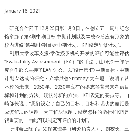
January 18, 2021
研究合作部于12月25日和1月8日，在创立五十周年纪念
馆举办了第4期中期目标·中期计划以及本校今后应有形象的
校内进修“第4期中期目标·中期计划、KPI设定研修计划”。
利用大学改革支援·学位授予机构开发的评价可能性评估
“Evaluability Assesmment（EA）”的手法，山崎淳一郎研
究合作部长主持了EA研讨会。以“设计第4期中期目标・中期
计划应达成的研究・产学共创Strategy”为主题，说明了从
本校的未来、2050年、2030年应有的姿态等背景来考虑目
标和计划的方法、现状分析的方法、KPI设定的要点等。山
崎部长说，“我们设定了自己的目标，目标和现状的差距是
应该解决的课题。为了解决课题，设定怎样的指标和KPI是
很重要的，由此可以制定可评价的计划”。
研讨会上除了那须保友理事（研究负责人）、副校长、三