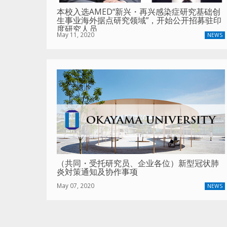
本校入选AMED“新兴・再兴感染症研究基础创
生事业海外据点研究领域”，开始公开招募驻印
度研究人员
May 11, 2020
NEWS
（共同・受托研究员、企业各位）新型冠状肺
炎対策通知及协作事项
May 07, 2020
NEWS