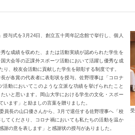
授与式を3月24日、創立五十周年記念館で挙行し、個人
秀な成績を収めた、または活動実績が認められた学生を
全国大会等の正課外スポーツ活動において活躍し優秀な成
たり、校友会活動に貢献した学生を顕彰する制度です。
長が各賞の代表者に表彰状を授与。佐野理事は「コロナ
ツ活動においてこのような立派な功績を挙げられたこと
したいと思います。岡山大学における学生の文化・スポー
ています」と励ましの言葉を贈りました。
受
委員長の山口優さんから、3月で退任する佐野理事へ「校
解してくださり、コロナ禍においても私たちの活動を温か
感謝の意を表します」と感謝状の授与がありました。