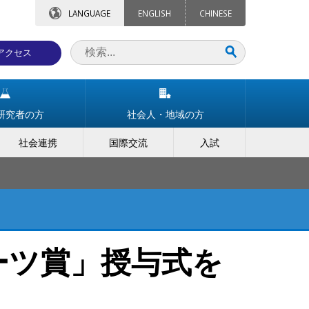
LANGUAGE
ENGLISH
CHINESE
アクセス
研究者の方
社会人・地域の方
社会連携
国際交流
入試
ーツ賞」授与式を