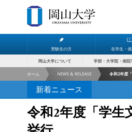
受験生の方
在学生・保
岡山大学について
学部・大学院・病院
ホーム
NEWS & RELEASE
令和2年度
新着ニュース
令和2年度「学生
挙行