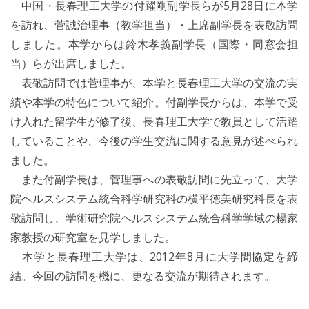
中国・長春理工大学の付躍剛副学長らが5月28日に本学
を訪れ、菅誠治理事（教学担当）・上席副学長を表敬訪問
しました。本学からは鈴木孝義副学長（国際・同窓会担
当）らが出席しました。
表敬訪問では菅理事が、本学と長春理工大学の交流の実
績や本学の特色について紹介。付副学長からは、本学で受
け入れた留学生が修了後、長春理工大学で教員として活躍
していることや、今後の学生交流に関する意見が述べられ
ました。
また付副学長は、菅理事への表敬訪問に先立って、大学
院ヘルスシステム統合科学研究科の横平徳美研究科長を表
敬訪問し、学術研究院ヘルスシステム統合科学学域の楊家
家教授の研究室を見学しました。
本学と長春理工大学は、2012年8月に大学間協定を締
結。今回の訪問を機に、更なる交流が期待されます。