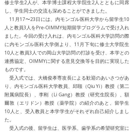
修士学生2人が、本学博士課程大学院生2人とともに同席
し、学生同士の交流も深めることができました。
11月17〜23日には、内モンゴル医科大学から留学生10
人と教員3人をPre-OIMMY短期留学プログラムで受け入れ
ました。今回の受け入れは、内モンゴル医科大学訪問の際
に内モンゴル医科大学側より、11月下旬に修士大学院生
10人と教員3人での岡山大学訪問の打診を受け、本学との
連携協定、OIMMYに関する意見交換等を目的に実現した
ものです。
受入式では、大橋俊孝専攻長による歓迎のあいさつがあ
り、内モンゴル医科大学教員、邱颐（Qiu Yi）教授（第二
附属病院長）、李刚（Li Gang）教授（研究生院長）、額
爾敦（エリドン）教授（薬学院）の紹介のあと、留学生
10人と、受入教員と本学学生がそれぞれ自己紹介しまし
た。
受入式の後、留学生は、医学系、歯学系の希望研究室に