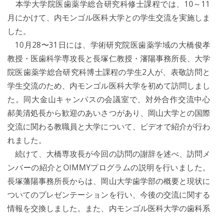
本学大学院医歯薬学総合研究科修士課程では、10～11
月にかけて、内モンゴル医科大学との学生交流を実施しま
した。
10月28〜31日には、学術研究院医歯薬学域の大橋俊孝
教授・医歯科学専攻長と長塚仁教授・瀋陽事務所長、大学
院医歯薬学総合研究科博士課程の学生2人が、表敬訪問と
学生交流のため、内モンゴル医科大学を初めて訪問しまし
た。同大金山キャンパスの会議室で、対外合作交流中心
郝美清処長から歓迎のあいさつがあり、岡山大学との国際
交流に関わる教職員と大学について、ビデオで紹介が行わ
れました。
続けて、大橋専攻長が今回の訪問の謝辞を述べ、訪問メ
ンバーの紹介とOIMMYプログラムの説明を行いました。
長塚藩陽事務所長からは、岡山大学歯学部の概要と現状に
ついてのプレゼンテーションを行い、今後の交流に関する
情報を交換しました。また、内モンゴル医科大学の歯科系