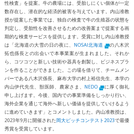
性検査」を提案。牛の農場には、受胎しにくい個体が一定
数存在し、潜在的な経済的被害を与えています。内山准教
授が提案した事業では、独自の検査で牛の生殖器の状態を
判定し、受胎性を改善させるための改善案まで提案する画
期的な検査サービスを提供します。受賞に対し内山准教授
は「北海道の大雪の日の夜に、
NOSAI北海道
の八木沢
拓也係長との出会いで本事業案が生まれました。それか
ら、コツコツと新しい技術や器具を創製し、ビジネスプラ
ンを作ることができました。この場を借りて、チームメン
バーである八木沢係長、麻布大学の村上裕信先生、本学の
内山伊代先生、獣医師、農家さま、
NEDO
に厚く御礼
申し上げます。今後、国内での事業準備をしっかり行い、
海外企業を通じて海外へ新しい価値を提供していけるよう
に進めていきます」とコメントしました。内山准教授は、
2023年9月に開催された
岡大ピッチコンテスト2023
で最優
秀賞を受賞しています。