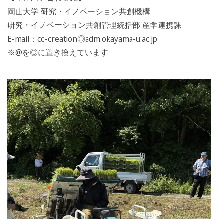
岡山大学 研究・イノベーション共創機構
研究・イノベーション共創管理統括部 産学連携課
E-mail：co-creation◎adm.okayama-u.ac.jp
※@を◎に置き換えています