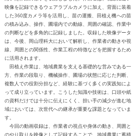
映像を記録できるウェアラブルカメラに加え、背面に装着
した360度カメラ等を活用し、苗の運搬、田植え機への苗
の積み込み、操作、圃場内での動線、周囲の確認、作業中
の判断などを多角的に記録しました。収録した映像データ
は、今後、岡山理科大において解析し、作業者の動きや視
線、周囲との関係性、作業工程の特徴などを把握するため
に活用されます。
田植え作業は、地域農業を支える基礎的な営みである一
方、作業の段取り、機械操作、圃場の状態に応じた判断、
複数人での役割分担など、経験に基づく多くの実践知によ
って成り立っています。こうした知識や技術は、口頭や紙
の資料だけでは十分に伝えにくく、担い手の減少が進む地
域においては、次世代への継承が重要な課題となっていま
す。
今回の動画収録は、作業者の視点や身体の動き、周囲と
のやり取りを映像として記録することで、地域農業に蓄積