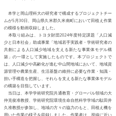
本学と岡山理科大の研究者で構成するプロジェクトチー
ムが5月30日、岡山県久米郡久米南町において田植え作業
の模様を動画収録しました。
本取り組みは、トヨタ財団2024年度特定課題「人口減
少と日本社会」助成事業「地域若手実践者・学術研究者の
共創による人口減少地域を支える新たな事業体モデル構
築」の一環として実施したものです。本プロジェクトで
は、人口減少や高齢化が進む中山間地域において、地域資
源管理や農業生産、生活基盤の維持に必要な作業・知識・
担い手構造を把握し、それらを支える新たな事業体モデル
の構築を目指しています。
当日は、本学学術研究院共通教育・グローバル領域の大
仲克俊准教授、学術研究院環境生命自然科学学域の駄田井
久准教授が参加し、地域の方々の協力のもと、田植え機を
用いた作業の様子を収録しました。作業者は、視線に近い