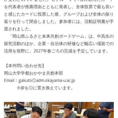
を代表者が推薦理由とともに発表し、全体投票で最も良い
と感じたカードに投票した後、グループおよび全体の振り
返りを行って閉会しました。参加者には、活動証明書が手
渡されました。
「岡山県ふるさと未来共創ボードゲーム」は、中高生の
探究活動のほか、企業・自治体の研修など幅広い場面での
活用を視野に、2027年春ごろの完成を予定しています。
【本件問い合わせ先】
岡山大学学都おかやま共創本部
Email：gakuto◎adm.okayama-u.ac.jp
※@を◎に置き換えています。