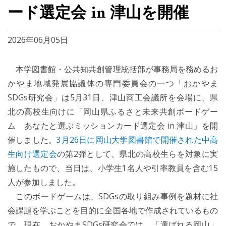
ード選定会 in 津山を開催
2026年06月05日
本学図書館・公共知共創管理統括部が事務局を務めるお
かやま地域発展協議体の専門委員会の一つ「おかやま
SDGs研究会」は5月31日、津山商工会議所を会場に、県
北の高校生向けに「岡山県ふるさと未来共創ボードゲー
ム あなたと選ぶミッションカード選定会 in 津山」を開
催しました。
3月26日に岡山大学図書館で開催された中高
生向け選定会
の第2弾として、県北の高校生らを対象に実
施したもので、当日は、小学生1名人や引率教員を含む15
人が参加しました。
このボードゲームは、SDGsの取り組み事例を題材に社
会課題を学ぶことを目的に全国各地で作成されているもの
で、現在、おかやまSDGs研究会では、「選ばれる岡山」