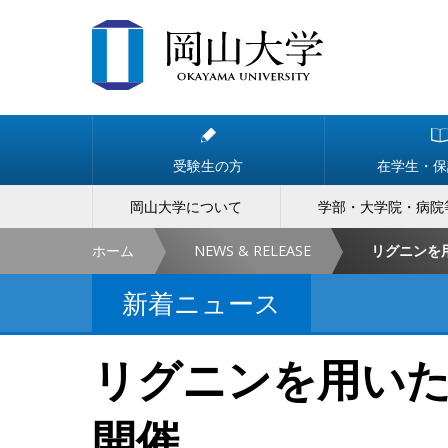
受験生の方
在学生・保
岡山大学について
学部・大学院・病院
ホーム
NEWS & RELEASE
リグニンを
新着ニュース
リグニンを用い
開催