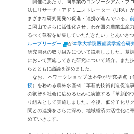
開催にあたり、同事業のコンソーシアム・プロ
法仁リサーチ・アドミニストレーター（URA）
まざまな研究開発の促進・連携が進んでいる。
こ岡山でさらに活性化させ、わが国の農業生産
るべく叡智を結集していただきたい」とあいさ
ループリーダー
が
本学大学院医歯薬学総合研
研究開発の取り組みについて説明しました。基
において実施してきた研究について紹介。また
らとともに議論を深めました。
なお、本ワークショップは本学が研究拠点（
授
）を務める農林水産省「革新的技術創造促進
の叡智を社会に広めるために実施する「革新的
り組みとして実施しました。今後、低分子化リ
関との連携をさらに深め、地域経済の活性化に
めていきます。