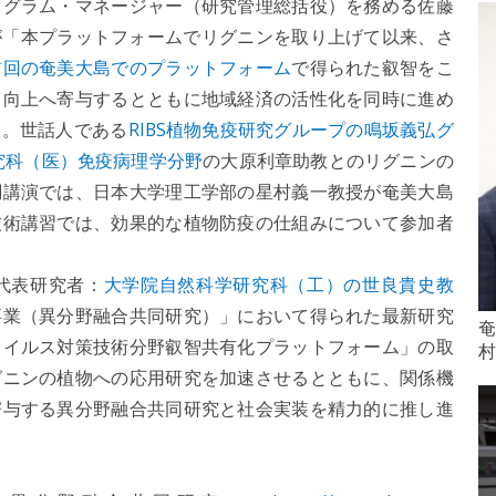
グラム・マネージャー（研究管理総括役）を務める佐藤
が「本プラットフォームでリグニンを取り上げて以来、さ
前回の奄美大島でのプラットフォーム
で得られた叡智をこ
力向上へ寄与するとともに地域経済の活性化を同時に進め
つ。世話人である
RIBS植物免疫研究グループの鳴坂義弘グ
究科（医）免疫病理学分野
の大原利章助教とのリグニンの
調講演では、日本大学理工学部の星村義一教授が奄美大島
技術講習では、効果的な植物防疫の仕組みについて参加者
代表研究者：
大学院自然科学研究科（工）の世良貴史教
事業（異分野融合共同研究）」において得られた最新研究
奄
ウイルス対策技術分野叡智共有化プラットフォーム」の取
村
グニンの植物への応用研究を加速させるとともに、関係機
寄与する異分野融合共同研究と社会実装を精力的に推し進