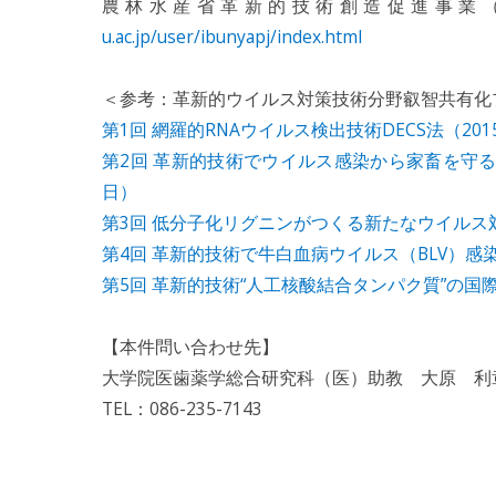
農林水産省革新的技術創造促進事業
u.ac.jp/user/ibunyapj/index.html
＜参考：革新的ウイルス対策技術分野叡智共有化
第1回 網羅的RNAウイルス検出技術DECS法（201
第2回 革新的技術でウイルス感染から家畜を守る－
日）
第3回 低分子化リグニンがつくる新たなウイルス対策
第4回 革新的技術で牛白血病ウイルス（BLV）感染
第5回 革新的技術“人工核酸結合タンパク質”の国際
【本件問い合わせ先】
大学院医歯薬学総合研究科（医）助教 大原 利
TEL：086-235-7143