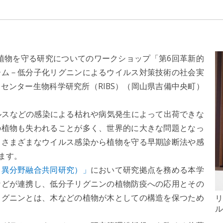
ら植物を守る研究についてのワークショップ「第6回革新的
ーム－低分子化リグニンによるウイルス対策技術の社会実
センター生物科学研究所（RIBS）（岡山県吉備中央町）
ルスなどの感染による枯れや病気発生によって出荷できな
の植物も失われることが多く、世界的に大きな問題となっ
、さまざまなウイルス感染から植物を守る早期診断法や感
ます。
（異分野融合共同研究）」
において研究拠点を務める本学
などが連携し、低分子リグニンの植物防疫への応用とその
リグニンとは、木などの植物が木としての構造を保つため
リ
ル